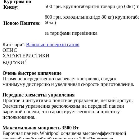
Кур'єром по
500 грн. крупногабаритні товари (до 60кг) 
Києву:
600 грн. холодильники(до 80 кг) крупногаба
60кг)
Новою Поштою:
за
тарифами перевізника
Категориї:
Варильні поверхні газові
ОПИС
ХАРАКТЕРИСТИКИ
0
ВІДГУКИ
Очень быстрое кипячение
Пламя непосредственно нагревает кастрюлю, сводя к
минимуму дисперсию и увеличивая скорость приготовления.
Передние элементы управления
Простое и интуитивно понятное управление, легкий доступ.
Элементы управления расположены на передней панели
варочной панели, что гарантирует легкость и простоту
использования.
Максимальная мощность 3500 Вт
Варочная панель Whirlpool оснащена высокоэффективной
горелкой необычайной мощностью 3.5 кВт, которая