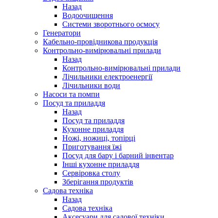
Назад
Водоочищення
Системи зворотнього осмосу
Генератори
Кабельно-провідникова продукція
Контрольно-вимірювальні прилади
Назад
Контрольно-вимірювальні прилади
Лічильники електроенергії
Лічильники води
Насоси та помпи
Посуд та приладдя
Назад
Посуд та приладдя
Кухонне приладдя
Ножі, ножиці, топірці
Приготування їжі
Посуд для бару і барний інвентар
Інші кухонне приладдя
Сервіровка столу
Зберігання продуктів
Садова техніка
Назад
Садова техніка
Аксесуари для садової техніки