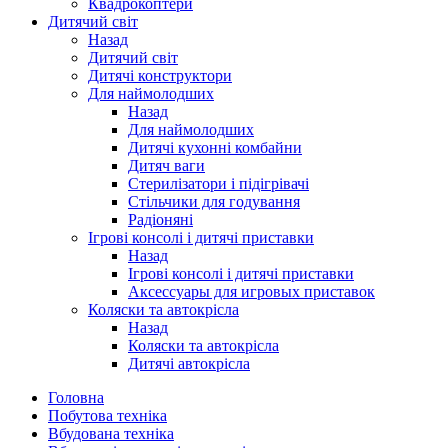
Квадрокоптери
Дитячий світ
Назад
Дитячий світ
Дитячі конструктори
Для наймолодших
Назад
Для наймолодших
Дитячі кухонні комбайни
Дитяч ваги
Стерилізатори і підігрівачі
Стільчики для годування
Радіоняні
Ігрові консолі і дитячі приставки
Назад
Ігрові консолі і дитячі приставки
Аксессуары для игровых приставок
Коляски та автокрісла
Назад
Коляски та автокрісла
Дитячі автокрісла
Головна
Побутова техніка
Вбудована техніка