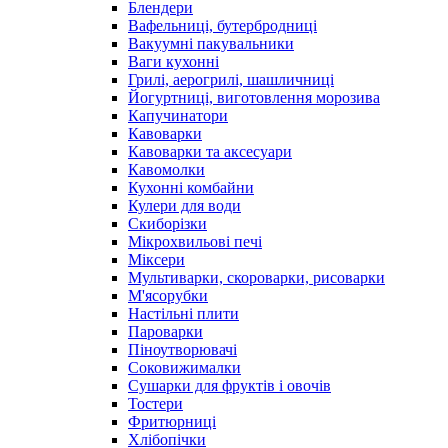
Блендери
Вафельниці, бутербродниці
Вакуумні пакувальники
Ваги кухонні
Грилі, аерогрилі, шашличниці
Йогуртниці, виготовлення морозива
Капучинатори
Кавоварки
Кавоварки та аксесуари
Кавомолки
Кухонні комбайни
Кулери для води
Скиборізки
Мікрохвильові печі
Міксери
Мультиварки, скороварки, рисоварки
М'ясорубки
Настільні плити
Пароварки
Піноутворювачі
Соковижималки
Сушарки для фруктів і овочів
Тостери
Фритюрниці
Хлібопічки