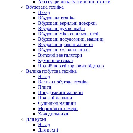
Аксесуари до кліматичнної техніки
Вбудована техніка
Назад
Вбудована техніка
Вбудовані варильні поверхні
Вбудовані духові шафи
Вбудовані мікрохвильові печі
Вбудовані посудомийні машини
Вбудовані пральні машини
Вбудовані холодильники
Витяжні вентилятори
Кухонні витяжки
Подрібнювачі харчових відходів
Велика побутова техніка
Назад
Велика побутова техніка
Плити
Посудомийні машини
Пральні машини
Сушильні машини
Морозильні камери
Холодильники
Для кухні
Назад
Для кухні