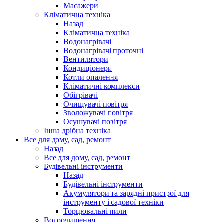
Масажери
Кліматична техніка
Назад
Кліматична техніка
Водонагрівачі
Водонагрівачі проточні
Вентилятори
Кондиціонери
Котли опалення
Кліматичні комплекси
Обігрівачі
Очищувачі повітря
Зволожувачі повітря
Осушувачі повітря
Інша дрібна техніка
Все для дому, сад, ремонт
Назад
Все для дому, сад, ремонт
Будівельні інструменти
Назад
Будівельні інструменти
Акумулятори та зарядні пристрої для
інструменту і садової техніки
Торцювальні пили
Водоочищення