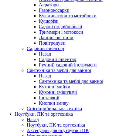
Аератори
Газонокосарки
Культиватори та мотоблоки
Кущорізи
Садові подрібнювачі
Триммери і мотокоси
Ланцюгові пили
Повітродуви
Садовий інвентар
Назад
Садовий інвентар
Ручний садовий інструмент
Сантехніка та меблі для ванної
Назад
Сантехніка та меблі для ванної
Кухонні мийки
Кухонні змішувачі
Інсталяції
Кнопки змиву
Снігоприбиральна техніка
Ноутбуки, ПК та оргтехніка
Назад
Ноутбуки, ПК та оргтехніка
Аксесуари для ноутбуків і ПК
Маршрутизатори