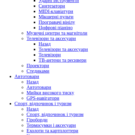
Ударні інструменти
Синтезатори
MIDI-клавіатури
Мікшерні пульти
Програвачі вінілу
Цифрові піаніно
Музичні центри та магнітоли
Телевізори та аксесуари
Назад
Телевізори та аксесуари
Телевізори
ТВ-антени та ресивери
Проектори
Стедиками
Автотовари
Назад
Автотовари
Мийки високого тиску
GPS-навігатори
Спорт, відпочинок і туризм
Назад
Спорт, відпочинок і туризм
Гіроборди
Термосумки і аксесуари
Ехолоти та картплоттери