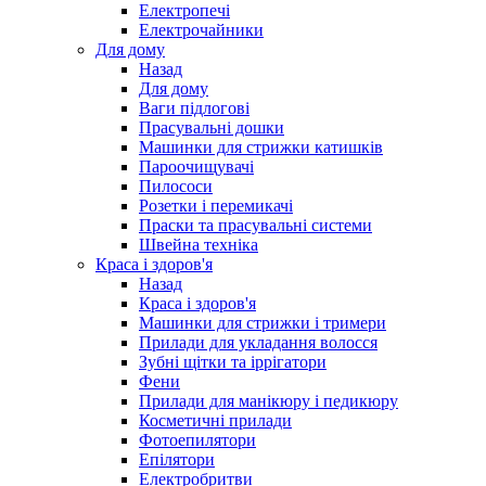
Електропечі
Електрочайники
Для дому
Назад
Для дому
Ваги підлогові
Прасувальні дошки
Машинки для стрижки катишків
Пароочищувачі
Пилососи
Розетки і перемикачі
Праски та прасувальні системи
Швейна техніка
Краса і здоров'я
Назад
Краса і здоров'я
Машинки для стрижки і тримери
Прилади для укладання волосся
Зубні щітки та іррігатори
Фени
Прилади для манікюру і педикюру
Косметичні прилади
Фотоепилятори
Епілятори
Електробритви