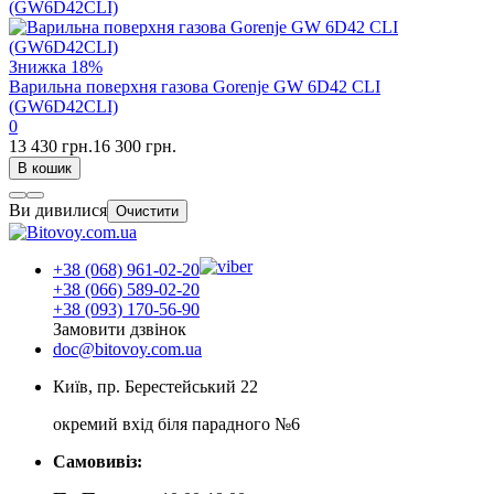
Знижка
18%
Варильна поверхня газова Gorenje GW 6D42 CLI
(GW6D42CLI)
0
13 430 грн.
16 300 грн.
В кошик
Ви дивилися
Очистити
+38 (068) 961-02-20
+38 (066) 589-02-20
+38 (093) 170-56-90
Замовити дзвінок
doc@bitovoy.com.ua
Київ, пр. Берестейський 22
окремий вхід біля парадного №6
Самовивіз: