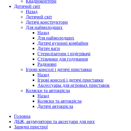
Квадрокоптери
Дитячий світ
Назад
Дитячий світ
Дитячі конструктори
Для наймолодших
Назад
Для наймолодших
Дитячі кухонні комбайни
Дитяч ваги
Стерилізатори і підігрівачі
Стільчики для годування
Радіоняні
Ігрові консолі і дитячі приставки
Назад
Ігрові консолі і дитячі приставки
Аксессуары для игровых приставок
Коляски та автокрісла
Назад
Коляски та автокрісла
Дитячі автокрісла
Головна
ДБЖ, акумулятори та аксесуари для них
Зарядні пристрої