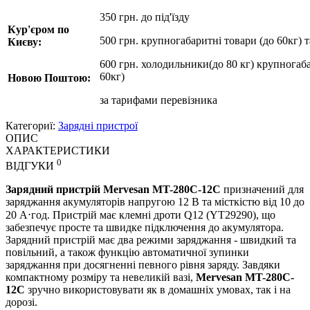
350 грн. до під'їзду
Кур'єром по
500 грн. крупногабаритні товари (до 60кг) 
Києву:
600 грн. холодильники(до 80 кг) крупногаба
60кг)
Новою Поштою:
за
тарифами перевізника
Категориї:
Зарядні пристрої
ОПИС
ХАРАКТЕРИСТИКИ
0
ВІДГУКИ
Зарядний пристрій Mervesan MT-280C-12C
призначений для
заряджання акумуляторів напругою 12 В та місткістю від 10 до
20 А⋅год. Пристрій має клемні дроти Q12 (YT29290), що
забезпечує просте та швидке підключення до акумулятора.
Зарядний пристрій має два режими заряджання - швидкий та
повільний, а також функцію автоматичної зупинки
заряджання при досягненні певного рівня заряду. Завдяки
компактному розміру та невеликій вазі,
Mervesan MT-280C-
12C
зручно використовувати як в домашніх умовах, так і на
дорозі.