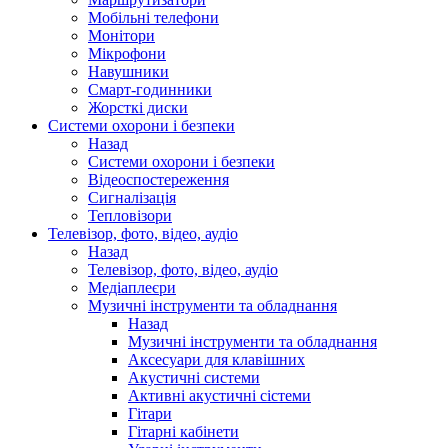
Мобільні телефони
Монітори
Мікрофони
Навушники
Смарт-годинники
Жорсткі диски
Системи охорони і безпеки
Назад
Системи охорони і безпеки
Відеоспостереження
Сигналізація
Тепловізори
Телевізор, фото, відео, аудіо
Назад
Телевізор, фото, відео, аудіо
Медіаплеєри
Музичні інструменти та обладнання
Назад
Музичні інструменти та обладнання
Аксесуари для клавішних
Акустичні системи
Активні акустичні сістеми
Гітари
Гітарні кабінети