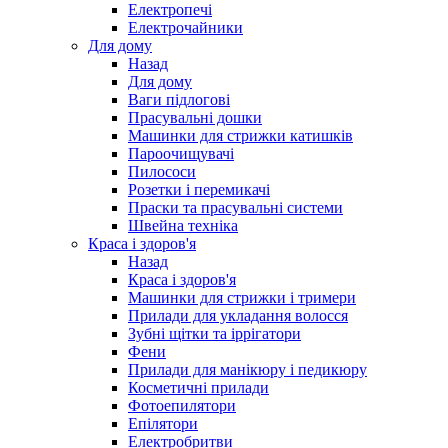
Електропечі
Електрочайники
Для дому
Назад
Для дому
Ваги підлогові
Прасувальні дошки
Машинки для стрижки катишків
Пароочищувачі
Пилососи
Розетки і перемикачі
Праски та прасувальні системи
Швейна техніка
Краса і здоров'я
Назад
Краса і здоров'я
Машинки для стрижки і тримери
Прилади для укладання волосся
Зубні щітки та іррігатори
Фени
Прилади для манікюру і педикюру
Косметичні прилади
Фотоепилятори
Епілятори
Електробритви