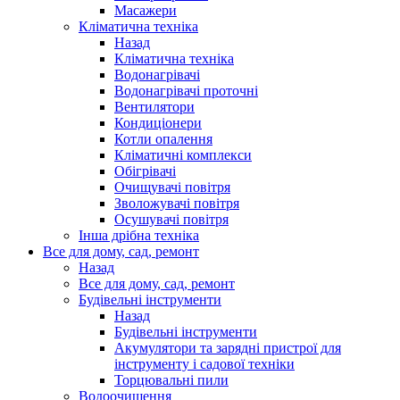
Масажери
Кліматична техніка
Назад
Кліматична техніка
Водонагрівачі
Водонагрівачі проточні
Вентилятори
Кондиціонери
Котли опалення
Кліматичні комплекси
Обігрівачі
Очищувачі повітря
Зволожувачі повітря
Осушувачі повітря
Інша дрібна техніка
Все для дому, сад, ремонт
Назад
Все для дому, сад, ремонт
Будівельні інструменти
Назад
Будівельні інструменти
Акумулятори та зарядні пристрої для
інструменту і садової техніки
Торцювальні пили
Водоочищення