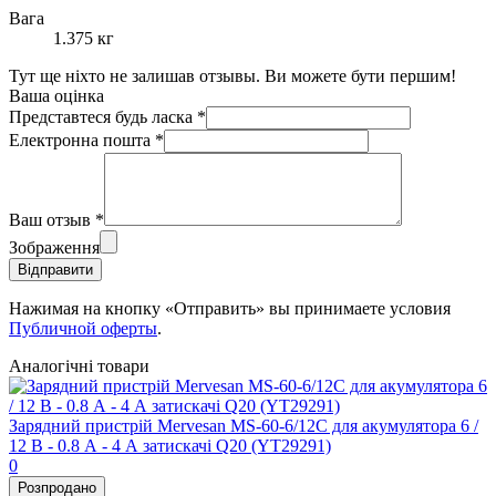
Вага
1.375 кг
Тут ще ніхто не залишав отзывы. Ви можете бути першим!
Ваша оцінка
Представтеся будь ласка
*
Електронна пошта
*
Ваш отзыв
*
Зображення
Відправити
Нажимая на кнопку «Отправить» вы принимаете условия
Публичной оферты
.
Аналогічні товари
Зарядний пристрій Mervesan MS-60-6/12C для акумулятора 6 /
12 В - 0.8 А - 4 А затискачі Q20 (YT29291)
0
Розпродано