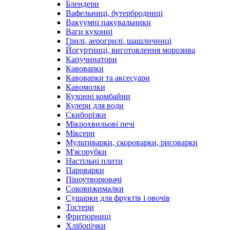
Блендери
Вафельниці, бутербродниці
Вакуумні пакувальники
Ваги кухонні
Грилі, аерогрилі, шашличниці
Йогуртниці, виготовлення морозива
Капучинатори
Кавоварки
Кавоварки та аксесуари
Кавомолки
Кухонні комбайни
Кулери для води
Скиборізки
Мікрохвильові печі
Міксери
Мультиварки, скороварки, рисоварки
М'ясорубки
Настільні плити
Пароварки
Піноутворювачі
Соковижималки
Сушарки для фруктів і овочів
Тостери
Фритюрниці
Хлібопічки