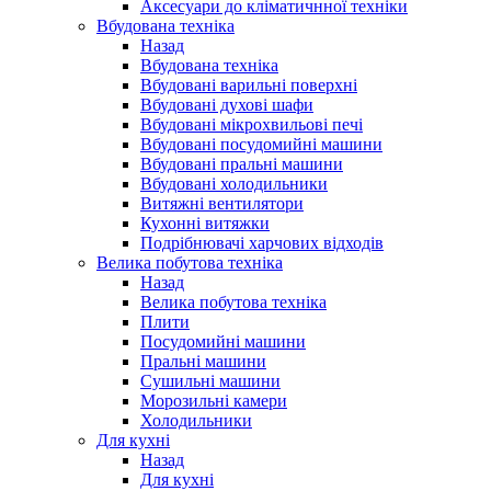
Аксесуари до кліматичнної техніки
Вбудована техніка
Назад
Вбудована техніка
Вбудовані варильні поверхні
Вбудовані духові шафи
Вбудовані мікрохвильові печі
Вбудовані посудомийні машини
Вбудовані пральні машини
Вбудовані холодильники
Витяжні вентилятори
Кухонні витяжки
Подрібнювачі харчових відходів
Велика побутова техніка
Назад
Велика побутова техніка
Плити
Посудомийні машини
Пральні машини
Сушильні машини
Морозильні камери
Холодильники
Для кухні
Назад
Для кухні