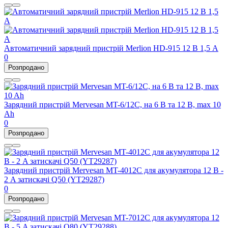
Автоматичний зарядний пристрій Merlion HD-915 12 В 1,5 А
0
Розпродано
Зарядний пристрій Mervesan MT-6/12C, на 6 В та 12 В, max 10
Ah
0
Розпродано
Зарядний пристрій Mervesan MT-4012C для акумулятора 12 В -
2 A затискачі Q50 (YT29287)
0
Розпродано