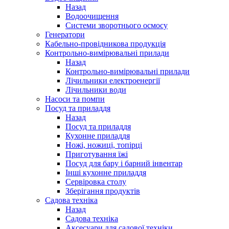
Назад
Водоочищення
Системи зворотнього осмосу
Генератори
Кабельно-провідникова продукція
Контрольно-вимірювальні прилади
Назад
Контрольно-вимірювальні прилади
Лічильники електроенергії
Лічильники води
Насоси та помпи
Посуд та приладдя
Назад
Посуд та приладдя
Кухонне приладдя
Ножі, ножиці, топірці
Приготування їжі
Посуд для бару і барний інвентар
Інші кухонне приладдя
Сервіровка столу
Зберігання продуктів
Садова техніка
Назад
Садова техніка
Аксесуари для садової техніки