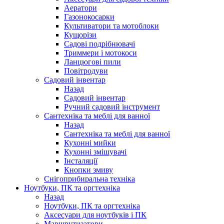
Аератори
Газонокосарки
Культиватори та мотоблоки
Кущорізи
Садові подрібнювачі
Триммери і мотокоси
Ланцюгові пили
Повітродуви
Садовий інвентар
Назад
Садовий інвентар
Ручний садовий інструмент
Сантехніка та меблі для ванної
Назад
Сантехніка та меблі для ванної
Кухонні мийки
Кухонні змішувачі
Інсталяції
Кнопки змиву
Снігоприбиральна техніка
Ноутбуки, ПК та оргтехніка
Назад
Ноутбуки, ПК та оргтехніка
Аксесуари для ноутбуків і ПК
Маршрутизатори