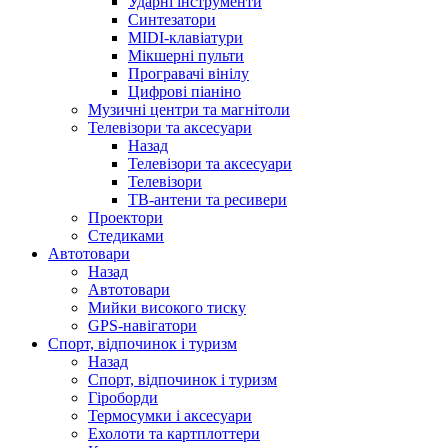
Ударні інструменти
Синтезатори
MIDI-клавіатури
Мікшерні пульти
Програвачі вінілу
Цифрові піаніно
Музичні центри та магнітоли
Телевізори та аксесуари
Назад
Телевізори та аксесуари
Телевізори
ТВ-антени та ресивери
Проектори
Стедиками
Автотовари
Назад
Автотовари
Мийки високого тиску
GPS-навігатори
Спорт, відпочинок і туризм
Назад
Спорт, відпочинок і туризм
Гіроборди
Термосумки і аксесуари
Ехолоти та картплоттери