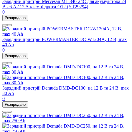
Зарядний пристрій Mervesan MT-340-24C для акумулятора 24
В - 6 A / 12 A клемні дроти Q12 (YT29294)
0
Розпродано
Зарядний пристрій POWERMASTER DC-W1204A, 12 В, max
40 Ah
0
Розпродано
Зарядний пристрій Demuda DMD-DC100, на 12 В та 24 В, max
80 Ah
0
Розпродано