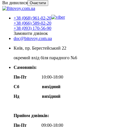
Ви дивилися
Очистити
+38 (068) 961-02-20
+38 (066) 589-02-20
+38 (093) 170-56-90
Замовити дзвінок
doc@bitovoy.com.ua
Київ, пр. Берестейський 22
окремий вхід біля парадного №6
Самовивіз:
Пн-Пт
10:00-18:00
Сб
вихідний
Нд
вихідний
Прийом дзвінків:
Пн-Пт
09:00-18:00