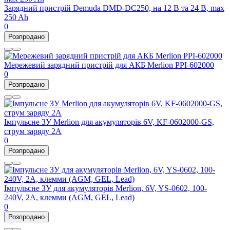
Зарядний пристрій Demuda DMD-DC250, на 12 В та 24 В, max
250 Ah
0
Розпродано
Мережевий зарядний пристрій для АКБ Merlion PPI-602000
0
Розпродано
Імпульсне ЗУ Merlion для акумуляторів 6V, KF-0602000-GS,
струм заряду 2А
0
Розпродано
Імпульсне ЗУ для акумуляторів Merlion, 6V, YS-0602, 100-
240V, 2A, клемми (AGM, GEL, Lead)
0
Розпродано