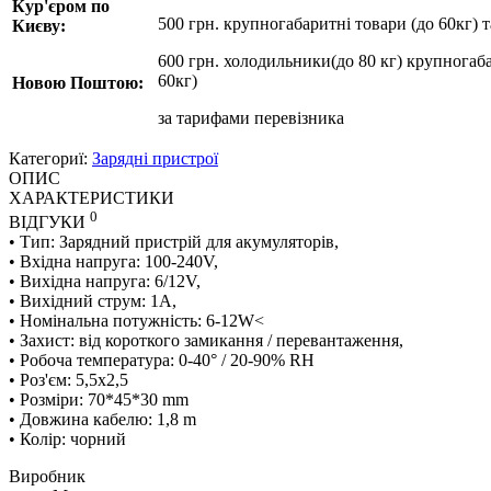
Кур'єром по
500 грн. крупногабаритні товари (до 60кг) 
Києву:
600 грн. холодильники(до 80 кг) крупногаба
60кг)
Новою Поштою:
за
тарифами перевізника
Категориї:
Зарядні пристрої
ОПИС
ХАРАКТЕРИСТИКИ
0
ВІДГУКИ
• Тип: Зарядний пристрій для акумуляторів,
• Вхідна напруга: 100-240V,
• Вихідна напруга: 6/12V,
• Вихідний струм: 1А,
• Номінальна потужність: 6-12W<
• Захист: від короткого замикання / перевантаження,
• Робоча температура: 0-40° / 20-90% RH
• Роз'єм: 5,5х2,5
• Розміри: 70*45*30 mm
• Довжина кабелю: 1,8 m
• Колір: чорний
Виробник