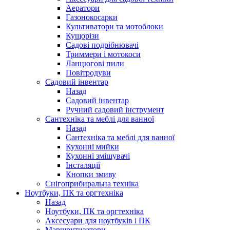
Аератори
Газонокосарки
Культиватори та мотоблоки
Кущорізи
Садові подрібнювачі
Триммери і мотокоси
Ланцюгові пили
Повітродуви
Садовий інвентар
Назад
Садовий інвентар
Ручний садовий інструмент
Сантехніка та меблі для ванної
Назад
Сантехніка та меблі для ванної
Кухонні мийки
Кухонні змішувачі
Інсталяції
Кнопки змиву
Снігоприбиральна техніка
Ноутбуки, ПК та оргтехніка
Назад
Ноутбуки, ПК та оргтехніка
Аксесуари для ноутбуків і ПК
Маршрутизатори