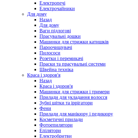
Електропечі
Електрочайники
Для дому
Назад
Для дому
Ваги підлогові
Прасувальні дошки
Машинки для стрижки катишків
Пароочищувачі
Пилососи
Розетки і перемикачі
Праски та прасувальні системи
Швейна техніка
Краса і здоров'я
Назад
Краса і здоров'я
Машинки для стрижки і тримери
Прилади для укладання волосся
Зубні щітки та іррігатори
Фени
Прилади для манікюру і педикюру
Косметичні прилади
Фотоепилятори
Епілятори
Електробритви