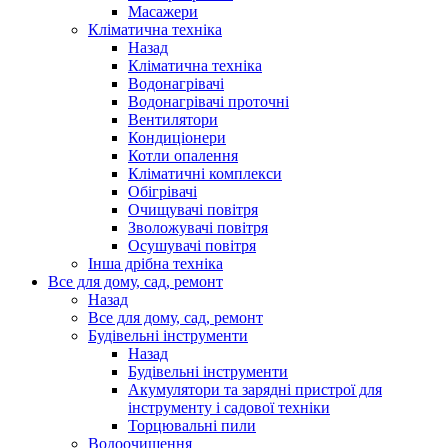
Масажери
Кліматична техніка
Назад
Кліматична техніка
Водонагрівачі
Водонагрівачі проточні
Вентилятори
Кондиціонери
Котли опалення
Кліматичні комплекси
Обігрівачі
Очищувачі повітря
Зволожувачі повітря
Осушувачі повітря
Інша дрібна техніка
Все для дому, сад, ремонт
Назад
Все для дому, сад, ремонт
Будівельні інструменти
Назад
Будівельні інструменти
Акумулятори та зарядні пристрої для
інструменту і садової техніки
Торцювальні пили
Водоочищення