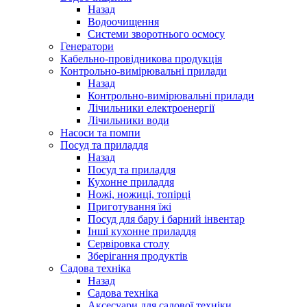
Назад
Водоочищення
Системи зворотнього осмосу
Генератори
Кабельно-провідникова продукція
Контрольно-вимірювальні прилади
Назад
Контрольно-вимірювальні прилади
Лічильники електроенергії
Лічильники води
Насоси та помпи
Посуд та приладдя
Назад
Посуд та приладдя
Кухонне приладдя
Ножі, ножиці, топірці
Приготування їжі
Посуд для бару і барний інвентар
Інші кухонне приладдя
Сервіровка столу
Зберігання продуктів
Садова техніка
Назад
Садова техніка
Аксесуари для садової техніки