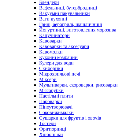
Блендери
Вафельниці, бутербродниці
Вакуумні пакувальники
Ваги кухонні
Грилі, аерогрилі, шашличниці
Йогуртниці, виготовлення морозива
Капучинатори
Кавоварки
Кавоварки та аксесуари
Кавомолки
Кухонні комбайни
Кулери для води
Скиборізки
Мікрохвильові печі
Міксери
Мультиварки, скороварки, рисоварки
М'ясорубки
Настільні плити
Пароварки
Піноутворювачі
Соковижималки
Сушарки для фруктів і овочів
Тостери
Фритюрниці
Хлібопічки