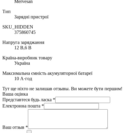
Mervesan
Тип
Зарядні пристрої
SKU_HIDDEN
375860745
Напруга заряджання
12 В,6 В
Країна-виробник товару
Україна
Максимальна ємність акумуляторної батареї
10 А·год
Тут ще ніхто не залишав отзывы. Ви можете бути першим!
Ваша оцінка
Представтеся будь ласка
*
Електронна пошта
*
Ваш отзыв
*