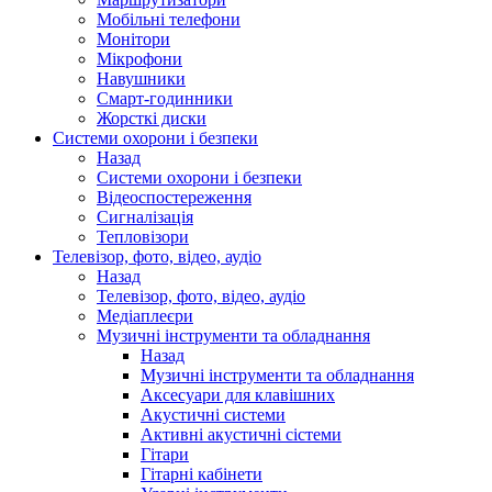
Мобільні телефони
Монітори
Мікрофони
Навушники
Смарт-годинники
Жорсткі диски
Системи охорони і безпеки
Назад
Системи охорони і безпеки
Відеоспостереження
Сигналізація
Тепловізори
Телевізор, фото, відео, аудіо
Назад
Телевізор, фото, відео, аудіо
Медіаплеєри
Музичні інструменти та обладнання
Назад
Музичні інструменти та обладнання
Аксесуари для клавішних
Акустичні системи
Активні акустичні сістеми
Гітари
Гітарні кабінети