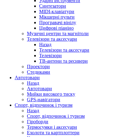
Ударні інструменти
Синтезатори
MIDI-клавіатури
Мікшерні пульти
Програвачі вінілу
Цифрові піаніно
Музичні центри та магнітоли
Телевізори та аксесуари
Назад
Телевізори та аксесуари
Телевізори
ТВ-антени та ресивери
Проектори
Стедиками
Автотовари
Назад
Автотовари
Мийки високого тиску
GPS-навігатори
Спорт, відпочинок і туризм
Назад
Спорт, відпочинок і туризм
Гіроборди
Термосумки і аксесуари
Ехолоти та картплоттери