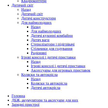
Квадрокоптери
Дитячий світ
Назад
Дитячий світ
Дитячі конструктори
Для наймолодших
Назад
Для наймолодших
Дитячі кухонні комбайни
Дитяч ваги
Стерилізатори і підігрівачі
Стільчики для годування
Радіоняні
Ігрові консолі і дитячі приставки
Назад
Ігрові консолі і дитячі приставки
Аксессуары для игровых приставок
Коляски та автокрісла
Назад
Коляски та автокрісла
Дитячі автокрісла
Головна
ДБЖ, акумулятори та аксесуари для них
Зарядні пристрої