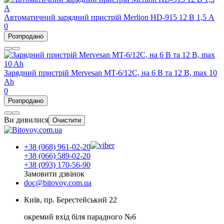
Автоматичний зарядний пристрій Merlion HD-915 12 В 1,5 А
0
Розпродано
Зарядний пристрій Mervesan MT-6/12C, на 6 В та 12 В, max 10
Ah
0
Розпродано
Ви дивилися
Очистити
+38 (068) 961-02-20
+38 (066) 589-02-20
+38 (093) 170-56-90
Замовити дзвінок
doc@bitovoy.com.ua
Київ, пр. Берестейський 22
окремий вхід біля парадного №6