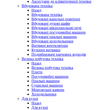
Аксесуари до кліматичнної техніки
Вбудована техніка
Назад
Вбудована техніка
Вбудовані варильні поверхні
Вбудовані духові шафи
Вбудовані мікрохвильові печі
Вбудовані посудомийні машини
Вбудовані пральні машини
Вбудовані холодильники
Витяжні вентилятори
Кухонні витяжки
Подрібнювачі харчових відходів
Велика побутова техніка
Назад
Велика побутова техніка
Плити
Посудомийні машини
Пральні машини
Сушильні машини
Морозильні камери
Холодильники
Для кухні
Назад
Для кухні