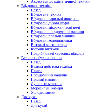
Аксесуари до кліматичнної техніки
Вбудована техніка
Назад
Вбудована техніка
Вбудовані варильні поверхні
Вбудовані духові шафи
Вбудовані мікрохвильові печі
Вбудовані посудомийні машини
Вбудовані пральні машини
Вбудовані холодильники
Витяжні вентилятори
Кухонні витяжки
Подрібнювачі харчових відходів
Велика побутова техніка
Назад
Велика побутова техніка
Плити
Посудомийні машини
Пральні машини
Сушильні машини
Морозильні камери
Холодильники
Для кухні
Назад
Для кухні