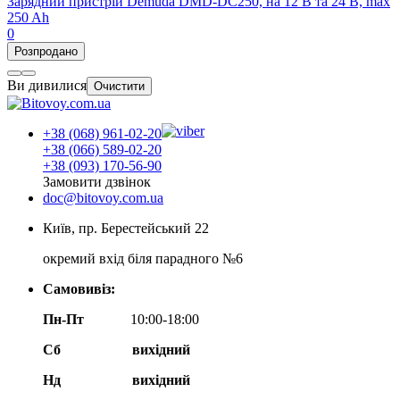
Зарядний пристрій Demuda DMD-DC250, на 12 В та 24 В, max
250 Ah
0
Розпродано
Ви дивилися
Очистити
+38 (068) 961-02-20
+38 (066) 589-02-20
+38 (093) 170-56-90
Замовити дзвінок
doc@bitovoy.com.ua
Київ, пр. Берестейський 22
окремий вхід біля парадного №6
Самовивіз:
Пн-Пт
10:00-18:00
Сб
вихідний
Нд
вихідний