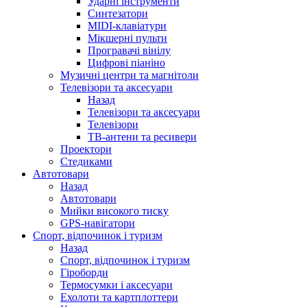
Ударні інструменти
Синтезатори
MIDI-клавіатури
Мікшерні пульти
Програвачі вінілу
Цифрові піаніно
Музичні центри та магнітоли
Телевізори та аксесуари
Назад
Телевізори та аксесуари
Телевізори
ТВ-антени та ресивери
Проектори
Стедиками
Автотовари
Назад
Автотовари
Мийки високого тиску
GPS-навігатори
Спорт, відпочинок і туризм
Назад
Спорт, відпочинок і туризм
Гіроборди
Термосумки і аксесуари
Ехолоти та картплоттери