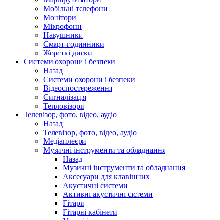
Мобільні телефони
Монітори
Мікрофони
Навушники
Смарт-годинники
Жорсткі диски
Системи охорони і безпеки
Назад
Системи охорони і безпеки
Відеоспостереження
Сигналізація
Тепловізори
Телевізор, фото, відео, аудіо
Назад
Телевізор, фото, відео, аудіо
Медіаплеєри
Музичні інструменти та обладнання
Назад
Музичні інструменти та обладнання
Аксесуари для клавішних
Акустичні системи
Активні акустичні сістеми
Гітари
Гітарні кабінети