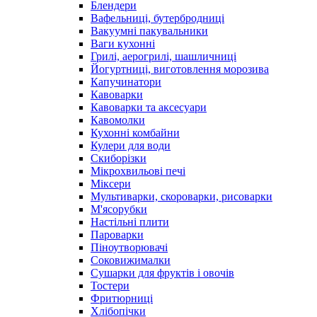
Блендери
Вафельниці, бутербродниці
Вакуумні пакувальники
Ваги кухонні
Грилі, аерогрилі, шашличниці
Йогуртниці, виготовлення морозива
Капучинатори
Кавоварки
Кавоварки та аксесуари
Кавомолки
Кухонні комбайни
Кулери для води
Скиборізки
Мікрохвильові печі
Міксери
Мультиварки, скороварки, рисоварки
М'ясорубки
Настільні плити
Пароварки
Піноутворювачі
Соковижималки
Сушарки для фруктів і овочів
Тостери
Фритюрниці
Хлібопічки