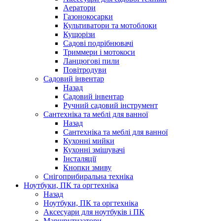
Аератори
Газонокосарки
Культиватори та мотоблоки
Кущорізи
Садові подрібнювачі
Триммери і мотокоси
Ланцюгові пили
Повітродуви
Садовий інвентар
Назад
Садовий інвентар
Ручний садовий інструмент
Сантехніка та меблі для ванної
Назад
Сантехніка та меблі для ванної
Кухонні мийки
Кухонні змішувачі
Інсталяції
Кнопки змиву
Снігоприбиральна техніка
Ноутбуки, ПК та оргтехніка
Назад
Ноутбуки, ПК та оргтехніка
Аксесуари для ноутбуків і ПК
Маршрутизатори