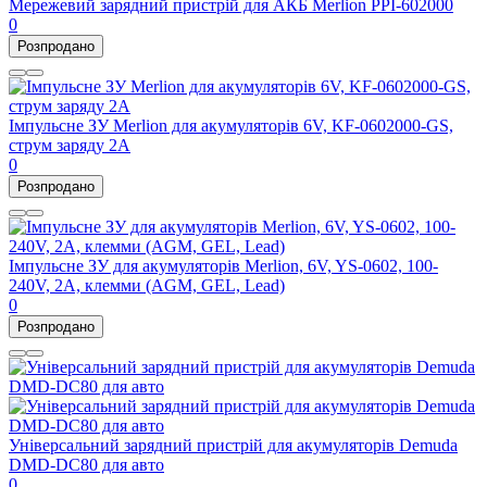
Мережевий зарядний пристрій для АКБ Merlion PPI-602000
0
Розпродано
Імпульсне ЗУ Merlion для акумуляторів 6V, KF-0602000-GS,
струм заряду 2А
0
Розпродано
Імпульсне ЗУ для акумуляторів Merlion, 6V, YS-0602, 100-
240V, 2A, клемми (AGM, GEL, Lead)
0
Розпродано
Універсальний зарядний пристрій для акумуляторів Demuda
DMD-DC80 для авто
0