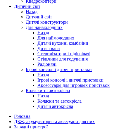
Квадрокоптери
Дитячий світ
Назад
Дитячий світ
Дитячі конструктори
Для наймолодших
Назад
Для наймолодших
Дитячі кухонні комбайни
Дитяч ваги
Стерилізатори і підігрівачі
Стільчики для годування
Радіоняні
Ігрові консолі і дитячі приставки
Назад
Ігрові консолі і дитячі приставки
Аксессуары для игровых приставок
Коляски та автокрісла
Назад
Коляски та автокрісла
Дитячі автокрісла
Головна
ДБЖ, акумулятори та аксесуари для них
Зарядні пристрої