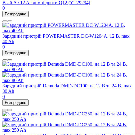
В - 6 A / 12 A клемні дроти Q12 (YT29294)
0
Розпродано
Зарядний пристрій POWERMASTER DC-W1204A, 12 В, max
40 Ah
0
Розпродано
Зарядний пристрій Demuda DMD-DC100, на 12 В та 24 В, max
80 Ah
0
Розпродано