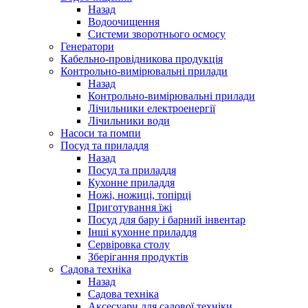
Назад
Водоочищення
Системи зворотнього осмосу
Генератори
Кабельно-провідникова продукція
Контрольно-вимірювальні прилади
Назад
Контрольно-вимірювальні прилади
Лічильники електроенергії
Лічильники води
Насоси та помпи
Посуд та приладдя
Назад
Посуд та приладдя
Кухонне приладдя
Ножі, ножиці, топірці
Приготування їжі
Посуд для бару і барний інвентар
Інші кухонне приладдя
Сервіровка столу
Зберігання продуктів
Садова техніка
Назад
Садова техніка
Аксесуари для садової техніки