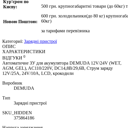
Кур'єром по
500 грн. крупногабаритні товари (до 60кг) 
Києву:
600 грн. холодильники(до 80 кг) крупногаба
60кг)
Новою Поштою:
за
тарифами перевізника
Категориї:
Зарядні пристрої
ОПИС
ХАРАКТЕРИСТИКИ
0
ВІДГУКИ
Автоматичне ЗУ для акумулятора DEMUDA 12V/24V (WET,
AGM, GEL), AC110/220V, DC14,8В/29,6В, Струм заряду
12V/25A, 24V/10A, LCD, крокодили
Виробник
DEMUDA
Тип
Зарядні пристрої
SKU_HIDDEN
375864186
Напруга заряджання