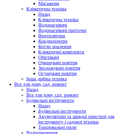
Масажери
Кліматична техніка
Назад
Кліматична техніка
Водонагрівачі
Водонагрівачі проточні
Вентилятори
Кондиціонери
Котли опалення
Кліматичні комплекси
Обігрівачі
Очищувачі повітря
Зволожувачі повітря
Осушувачі повітря
Інша дрібна техніка
Все для дому, сад, ремонт
Назад
Все для дому, сад, ремонт
Будівельні інструменти
Назад
Будівельні інструменти
Акумулятори та зарядні пристрої для
інструменту і садової техніки
Торцювальні пили
Водоочищення