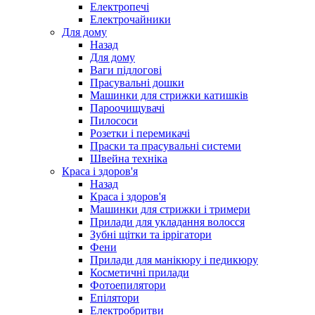
Електропечі
Електрочайники
Для дому
Назад
Для дому
Ваги підлогові
Прасувальні дошки
Машинки для стрижки катишків
Пароочищувачі
Пилососи
Розетки і перемикачі
Праски та прасувальні системи
Швейна техніка
Краса і здоров'я
Назад
Краса і здоров'я
Машинки для стрижки і тримери
Прилади для укладання волосся
Зубні щітки та іррігатори
Фени
Прилади для манікюру і педикюру
Косметичні прилади
Фотоепилятори
Епілятори
Електробритви