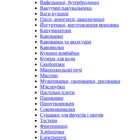
Вафельниці, бутербродниці
Вакуумні пакувальники
Ваги кухонні
Грилі, аерогрилі, шашличниці
Йогуртниці, виготовлення морозива
Капучинатори
Кавоварки
Кавоварки та аксесуари
Кавомолки
Кухонні комбайни
Кулери для води
Скиборізки
Мікрохвильові печі
Міксери
Мультиварки, скороварки, рисоварки
М'ясорубки
Настільні плити
Пароварки
Піноутворювачі
Соковижималки
Сушарки для фруктів і овочів
Тостери
Фритюрниці
Хлібопічки
Електропечі