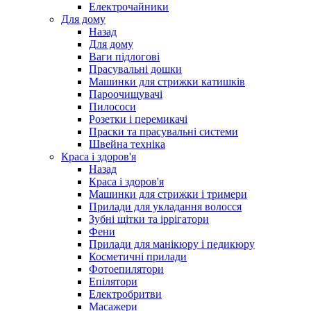
Електрочайники
Для дому
Назад
Для дому
Ваги підлогові
Прасувальні дошки
Машинки для стрижки катишків
Пароочищувачі
Пилососи
Розетки і перемикачі
Праски та прасувальні системи
Швейна техніка
Краса і здоров'я
Назад
Краса і здоров'я
Машинки для стрижки і тримери
Прилади для укладання волосся
Зубні щітки та іррігатори
Фени
Прилади для манікюру і педикюру
Косметичні прилади
Фотоепилятори
Епілятори
Електробритви
Масажери