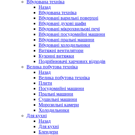
Вбудована техніка
Назад
Вбудована техніка
Вбудовані варильні поверхні
Вбудовані духові шафи
Вбудовані мікрохвильові печі
Вбудовані посудомийні машини
Вбудовані пральні машини
Вбудовані холодильники
Витяжні вентилятори
Кухонні витяжки
Подрібнювачі харчових відходів
Велика побутова техніка
Назад
Велика побутова техніка
Плити
Посудомийні машини
Пральні машини
Сушильні машини
Морозильні камери
Холодильники
Для кухні
Назад
Для кухні
Блендери