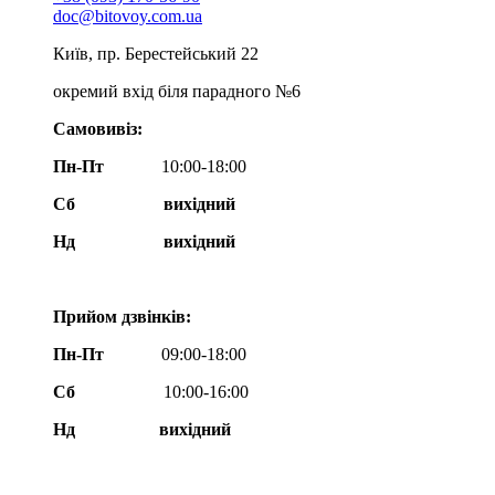
doc@bitovoy.com.ua
Київ, пр. Берестейський 22
окремий вхід біля парадного №6
Самовивіз:
Пн-Пт
10:00-18:00
Сб
вихідний
Нд
вихідний
Прийом дзвінків:
Пн-Пт
09:00-18:00
Сб
10:00-16:00
Нд вихідний