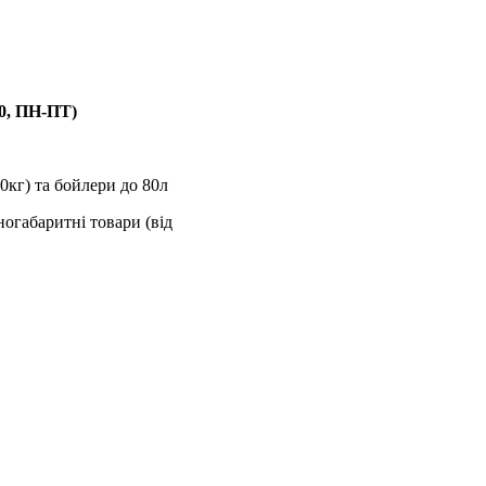
00, ПН-ПТ)
0кг) та бойлери до 80л
ногабаритні товари (від