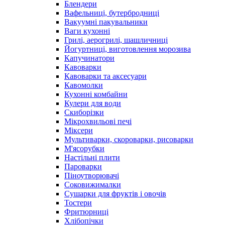
Блендери
Вафельниці, бутербродниці
Вакуумні пакувальники
Ваги кухонні
Грилі, аерогрилі, шашличниці
Йогуртниці, виготовлення морозива
Капучинатори
Кавоварки
Кавоварки та аксесуари
Кавомолки
Кухонні комбайни
Кулери для води
Скиборізки
Мікрохвильові печі
Міксери
Мультиварки, скороварки, рисоварки
М'ясорубки
Настільні плити
Пароварки
Піноутворювачі
Соковижималки
Сушарки для фруктів і овочів
Тостери
Фритюрниці
Хлібопічки