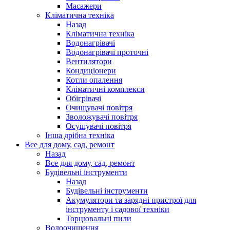
Масажери
Кліматична техніка
Назад
Кліматична техніка
Водонагрівачі
Водонагрівачі проточні
Вентилятори
Кондиціонери
Котли опалення
Кліматичні комплекси
Обігрівачі
Очищувачі повітря
Зволожувачі повітря
Осушувачі повітря
Інша дрібна техніка
Все для дому, сад, ремонт
Назад
Все для дому, сад, ремонт
Будівельні інструменти
Назад
Будівельні інструменти
Акумулятори та зарядні пристрої для
інструменту і садової техніки
Торцювальні пили
Водоочищення