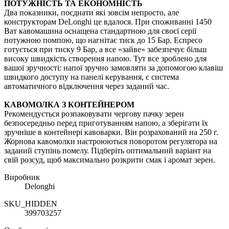
ПОТУЖНІСТЬ ТА ЕКОНОМНІСТЬ
Два показники, поєднати які зовсім непросто, але
конструкторам DeLonghi це вдалося. При споживанні 1450
Ват кавомашина оснащена стандартною для своєї серії
потужною помпою, що нагнітає тиск до 15 Бар. Еспресо
готується при тиску 9 Бар, а все «зайве» забезпечує більш
високу швидкість створення напою. Тут все зроблено для
вашої зручності: напої зручно замовляти за допомогою клавіш
швидкого доступу на панелі керування, є система
автоматичного відключення через заданий час.
КАВОМОЛКА З КОНТЕЙНЕРОМ
Рекомендується розпаковувати чергову пачку зерен
безпосередньо перед приготуванням напою, а зберігати їх
зручніше в контейнері кавоварки. Він розрахований на 250 г.
Жорнова кавомолки настроюються поворотом регулятора на
заданий ступінь помелу. Підберіть оптимальний варіант на
свій розсуд, щоб максимально розкрити смак і аромат зерен.
Виробник
Delonghi
SKU_HIDDEN
399703257