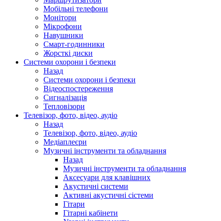
Мобільні телефони
Монітори
Мікрофони
Навушники
Смарт-годинники
Жорсткі диски
Системи охорони і безпеки
Назад
Системи охорони і безпеки
Відеоспостереження
Сигналізація
Тепловізори
Телевізор, фото, відео, аудіо
Назад
Телевізор, фото, відео, аудіо
Медіаплеєри
Музичні інструменти та обладнання
Назад
Музичні інструменти та обладнання
Аксесуари для клавішних
Акустичні системи
Активні акустичні сістеми
Гітари
Гітарні кабінети