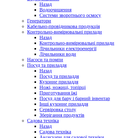
Назад
Водоочищення
Системи зворотнього осмосу
Генератори
Кабельно-провідникова продукція
Контрольно-вимірювальні прилади
Назад
Контрольно-вимірювальні прилади
Лічильники електроенергії
Лічильники води
Насоси та помпи
Посуд та приладдя
Назад
Посуд та приладдя
Кухонне приладдя
Ножі, ножиці, топірці
Приготування їжі
Посуд для бару і барний інвентар
Інші кухонне приладдя
Сервіровка столу
Зберігання продуктів
Садова техніка
Назад
Садова техніка
Аксесуари для садової техніки