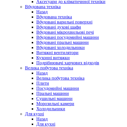
Аксесуари до кліматичнної техніки
Вбудована техніка
Назад
Вбудована техніка
Вбудовані варильні поверхні
Вбудовані духові шафи
Вбудовані мікрохвильові печі
Вбудовані посудомийні машини
Вбудовані пральні машини
Вбудовані холодильники
Витяжні вентилятори
Кухонні витяжки
Подрібнювачі харчових відходів
Велика побутова техніка
Назад
Велика побутова техніка
Плити
Посудомийні машини
Пральні машини
Сушильні машини
Морозильні камери
Холодильники
Для кухні
Назад
Для кухні