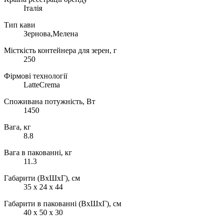
Італія
Тип кави
Зернова,Мелена
Місткість контейнера для зерен, г
250
Фірмові технології
LatteCrema
Споживана потужність, Вт
1450
Вага, кг
8.8
Вага в пакованні, кг
11.3
Габарити (ВхШхГ), см
35 х 24 х 44
Габарити в пакованні (ВхШхГ), см
40 х 50 х 30