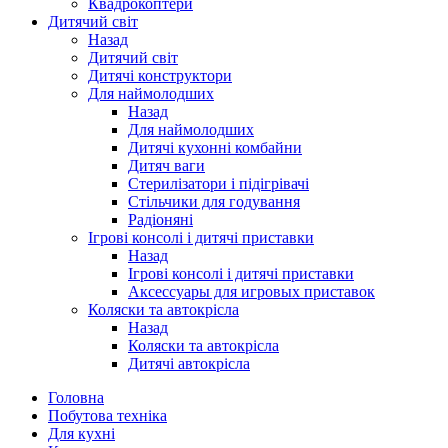
Квадрокоптери
Дитячий світ
Назад
Дитячий світ
Дитячі конструктори
Для наймолодших
Назад
Для наймолодших
Дитячі кухонні комбайни
Дитяч ваги
Стерилізатори і підігрівачі
Стільчики для годування
Радіоняні
Ігрові консолі і дитячі приставки
Назад
Ігрові консолі і дитячі приставки
Аксессуары для игровых приставок
Коляски та автокрісла
Назад
Коляски та автокрісла
Дитячі автокрісла
Головна
Побутова техніка
Для кухні