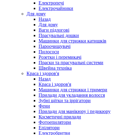
Електропечі
Електрочайники
Для дому
Назад
Для дому
Ваги підлогові
Прасувальні дошки
Машинки для стрижки катишків
Пароочищувачі
Пилососи
Розетки і перемикачі
Праски та прасувальні системи
Швейна техніка
Краса і здоров'я
Назад
Краса і здоров'я
Машинки для стрижки і тримери
Прилади для укладання волосся
Зубні щітки та іррігатори
Фени
Прилади для манікюру і педикюру
Косметичні прилади
Фотоепилятори
Епілятори
Електробритви