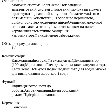
Особливості
Молочна система LatteCrema Hot: завдяки
запатентованій системі спінювання молока ви можете
приготувати ідеальний капучино або латте макіато в
оптимальній консистенції з особливо вершковою,
дрібнопористою молочною піноюОчищення молочної
системи - автоматичне, 1-м натисканням на панелі
керуванняАвтоматичне очищення
капучинатораФункція енергозбереження
Об'єм резервуара для води, л
1.8
Комплектація
КавомашинаІнструкції з експлуатаціїДекальцинатор
(100 мл)Мірна ложкаГлек для молока (автокапучинатор)-
LatteCrema HotВузол подачі водиФільтр для водиСмужка
для вимірювання жорсткості води
Функції
Індикація готовності до
роботи,Автовимикання,Енергоощадний
режим,Підігрівання чашок
Керування
Сенсорне