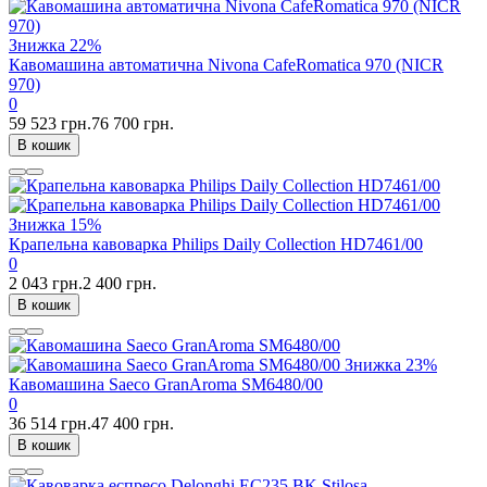
Знижка
22%
Кавомашина автоматична Nivona CafeRomatica 970 (NICR
970)
0
59 523 грн.
76 700 грн.
В кошик
Знижка
15%
Крапельна кавоварка Philips Daily Collection HD7461/00
0
2 043 грн.
2 400 грн.
В кошик
Знижка
23%
Кавомашина Saeco GranAroma SM6480/00
0
36 514 грн.
47 400 грн.
В кошик