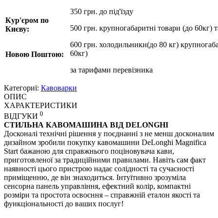
350 грн. до під'їзду
Кур'єром по
500 грн. крупногабаритні товари (до 60кг) 
Києву:
600 грн. холодильники(до 80 кг) крупногаба
60кг)
Новою Поштою:
за
тарифами перевізника
Категориї:
Кавоварки
ОПИС
ХАРАКТЕРИСТИКИ
0
ВІДГУКИ
СТИЛЬНА КАВОМАШИНА ВІД DELONGHI
Досконалі технічні рішення у поєднанні з не менш досконалим
дизайном зробили покупку кавомашини DeLonghi Magnifica
Start бажаною для справжнього поціновувача кави,
приготовленої за традиційними правилами. Навіть сам факт
наявності цього пристрою надає солідності та сучасності
приміщенню, де він знаходиться. Інтуїтивно зрозуміла
сенсорна панель управління, ефектний колір, компактні
розміри та простота освоєння – справжній еталон якості та
функціональності до ваших послуг!