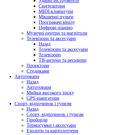
Ударні інструменти
Синтезатори
MIDI-клавіатури
Мікшерні пульти
Програвачі вінілу
Цифрові піаніно
Музичні центри та магнітоли
Телевізори та аксесуари
Назад
Телевізори та аксесуари
Телевізори
ТВ-антени та ресивери
Проектори
Стедиками
Автотовари
Назад
Автотовари
Мийки високого тиску
GPS-навігатори
Спорт, відпочинок і туризм
Назад
Спорт, відпочинок і туризм
Гіроборди
Термосумки і аксесуари
Ехолоти та картплоттери