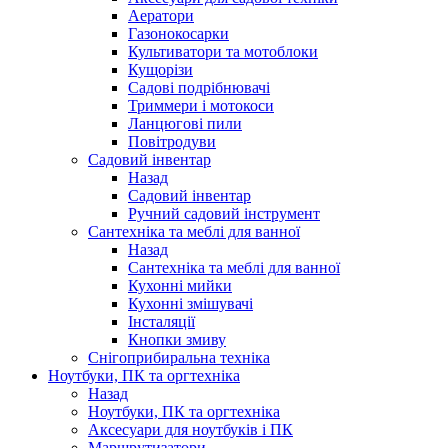
Аератори
Газонокосарки
Культиватори та мотоблоки
Кущорізи
Садові подрібнювачі
Триммери і мотокоси
Ланцюгові пили
Повітродуви
Садовий інвентар
Назад
Садовий інвентар
Ручний садовий інструмент
Сантехніка та меблі для ванної
Назад
Сантехніка та меблі для ванної
Кухонні мийки
Кухонні змішувачі
Інсталяції
Кнопки змиву
Снігоприбиральна техніка
Ноутбуки, ПК та оргтехніка
Назад
Ноутбуки, ПК та оргтехніка
Аксесуари для ноутбуків і ПК
Маршрутизатори