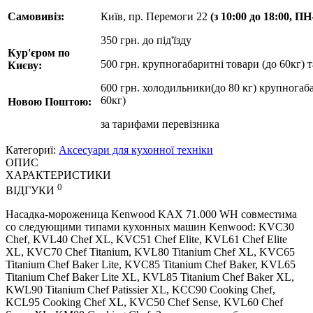
Самовивіз:
Київ, пр. Перемоги 22
(з 10:00 до 18:00, П
350 грн. до під'їзду
Кур'єром по
500 грн. крупногабаритні товари (до 60кг) 
Києву:
600 грн. холодильники(до 80 кг) крупногаба
60кг)
Новою Поштою:
за
тарифами перевізника
Категориї:
Аксесуари для кухонної техніки
ОПИС
ХАРАКТЕРИСТИКИ
0
ВІДГУКИ
Насадка-мороженица Kenwood KAX 71.000 WH совместима
со следующими типами кухонных машин Kenwood: KVC30
Chef, KVL40 Chef XL, KVC51 Chef Elite, KVL61 Chef Elite
XL, KVC70 Chef Titanium, KVL80 Titanium Chef XL, KVC65
Titanium Chef Baker Lite, KVC85 Titanium Chef Baker, KVL65
Titanium Chef Baker Lite XL, KVL85 Titanium Chef Baker XL,
KWL90 Titanium Chef Patissier XL, KCC90 Cooking Chef,
KCL95 Cooking Chef XL, KVC50 Chef Sense, KVL60 Chef