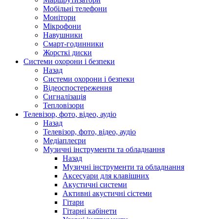
Мобільні телефони
Монітори
Мікрофони
Навушники
Смарт-годинники
Жорсткі диски
Системи охорони і безпеки
Назад
Системи охорони і безпеки
Відеоспостереження
Сигналізація
Тепловізори
Телевізор, фото, відео, аудіо
Назад
Телевізор, фото, відео, аудіо
Медіаплеєри
Музичні інструменти та обладнання
Назад
Музичні інструменти та обладнання
Аксесуари для клавішних
Акустичні системи
Активні акустичні сістеми
Гітари
Гітарні кабінети