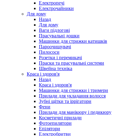
Електропечі
Електрочайники
Для дому
Назад
Для дому
Ваги підлогові
Прасувальні дошки
Машинки для стрижки катишків
Пароочищувачі
Пилососи
Розетки і перемикачі
Праски та прасувальні системи
Швейна техніка
Краса і здоров'я
Назад
Краса і здоров'я
Машинки для стрижки і тримери
Прилади для укладання волосся
Зубні щітки та іррігатори
Фени
Прилади для манікюру і педикюру
Косметичні прилади
Фотоепилятори
Епілятори
Електробритви