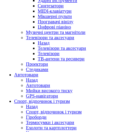
Ударні інструменти
Синтезатори
MIDI-клавіатури
Мікшерні пульти
Програвачі вінілу
Цифрові піаніно
Музичні центри та магнітоли
Телевізори та аксесуари
Назад
Телевізори та аксесуари
Телевізори
ТВ-антени та ресивери
Проектори
Стедиками
Автотовари
Назад
Автотовари
Мийки високого тиску
GPS-навігатори
Спорт, відпочинок і туризм
Назад
Спорт, відпочинок і туризм
Гіроборди
Термосумки і аксесуари
Ехолоти та картплоттери