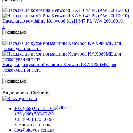
Насадка до комбайна Kenwood KAH 647 PL (AW 20010010)
1
Розпродано
Насадка до кухонної машини Kenwood KAX980ME для
розкочування тіста
0
Розпродано
Ви дивилися
Очистити
+38 (068) 961-02-20
+38 (066) 589-02-20
+38 (093) 170-56-90
Замовити дзвінок
doc@bitovoy.com.ua