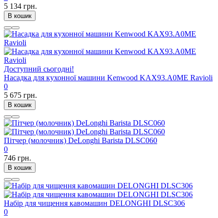
5 134 грн.
В кошик
Доступний сьогодні!
Насадка для кухонної машини Kenwood KAX93.A0ME Ravioli
0
5 675 грн.
В кошик
Пітчер (молочник) DeLonghi Barista DLSC060
0
746 грн.
В кошик
Набір для чищення кавомашин DELONGHI DLSC306
0