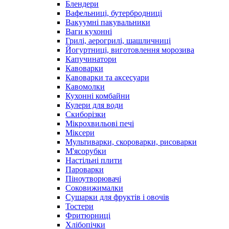
Блендери
Вафельниці, бутербродниці
Вакуумні пакувальники
Ваги кухонні
Грилі, аерогрилі, шашличниці
Йогуртниці, виготовлення морозива
Капучинатори
Кавоварки
Кавоварки та аксесуари
Кавомолки
Кухонні комбайни
Кулери для води
Скиборізки
Мікрохвильові печі
Міксери
Мультиварки, скороварки, рисоварки
М'ясорубки
Настільні плити
Пароварки
Піноутворювачі
Соковижималки
Сушарки для фруктів і овочів
Тостери
Фритюрниці
Хлібопічки