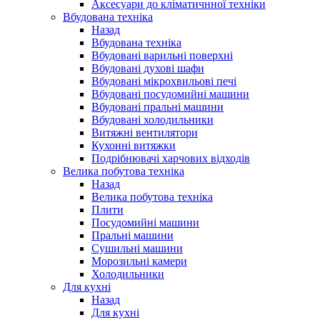
Аксесуари до кліматичнної техніки
Вбудована техніка
Назад
Вбудована техніка
Вбудовані варильні поверхні
Вбудовані духові шафи
Вбудовані мікрохвильові печі
Вбудовані посудомийні машини
Вбудовані пральні машини
Вбудовані холодильники
Витяжні вентилятори
Кухонні витяжки
Подрібнювачі харчових відходів
Велика побутова техніка
Назад
Велика побутова техніка
Плити
Посудомийні машини
Пральні машини
Сушильні машини
Морозильні камери
Холодильники
Для кухні
Назад
Для кухні