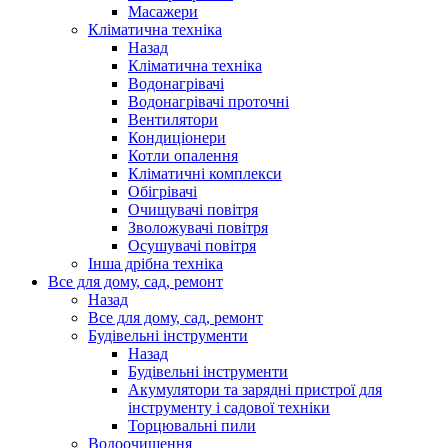
Масажери
Кліматична техніка
Назад
Кліматична техніка
Водонагрівачі
Водонагрівачі проточні
Вентилятори
Кондиціонери
Котли опалення
Кліматичні комплекси
Обігрівачі
Очищувачі повітря
Зволожувачі повітря
Осушувачі повітря
Інша дрібна техніка
Все для дому, сад, ремонт
Назад
Все для дому, сад, ремонт
Будівельні інструменти
Назад
Будівельні інструменти
Акумулятори та зарядні пристрої для
інструменту і садової техніки
Торцювальні пили
Водоочищення