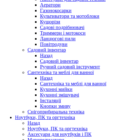
Аератори
Газонокосарки
Культиватори та мотоблоки
Кущорізи
Садові подрібнювачі
Триммери і мотокоси
Ланцюгові пили
Повітродуви
Садовий інвентар
Назад
Садовий інвентар
Ручний садовий інструмент
Сантехніка та меблі для ванної
Назад
Сантехніка та меблі для ванної
Кухонні мийки
Кухонні змішувачі
Інсталяції
Кнопки змиву
Снігоприбиральна техніка
Ноутбуки, ПК та оргтехніка
Назад
Ноутбуки, ПК та оргтехніка
Аксесуари для ноутбуків і ПК
Маршрутизатори