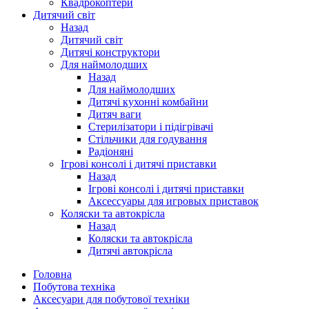
Квадрокоптери
Дитячий світ
Назад
Дитячий світ
Дитячі конструктори
Для наймолодших
Назад
Для наймолодших
Дитячі кухонні комбайни
Дитяч ваги
Стерилізатори і підігрівачі
Стільчики для годування
Радіоняні
Ігрові консолі і дитячі приставки
Назад
Ігрові консолі і дитячі приставки
Аксессуары для игровых приставок
Коляски та автокрісла
Назад
Коляски та автокрісла
Дитячі автокрісла
Головна
Побутова техніка
Аксесуари для побутової техніки