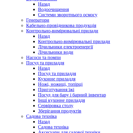
Назад
Водоочищення
Системи зворотнього осмосу
Генератори
Кабельно-провідникова продукція
Контрольно-вимірювальні прилади
Назад
Контрольно-вимірювальні прилади
Лічильники електроенергії
Лічильники води
Насоси та помпи
Посуд та приладдя
Назад
Посуд та приладдя
Кухонне приладдя
Ножі, ножиці, топірці
Приготування їжі
Посуд для бару і барний інвентар
Інші кухонне приладдя
Сервіровка столу
Зберігання продуктів
Садова техніка
Назад
Садова техніка
Аксесуари для садової техніки