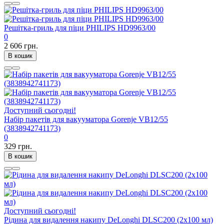
Решітка-гриль для піци PHILIPS HD9963/00
0
2 606 грн.
В кошик
Доступний сьогодні!
Набір пакетів для вакууматора Gorenje VB12/55
(3838942741173)
0
329 грн.
В кошик
Доступний сьогодні!
Рідина для видалення накипу DeLonghi DLSC200 (2х100 мл)