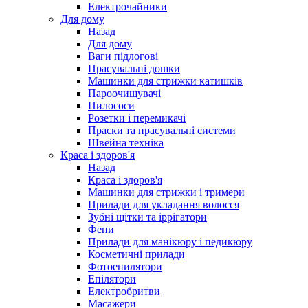
Електрочайники
Для дому
Назад
Для дому
Ваги підлогові
Прасувальні дошки
Машинки для стрижки катишків
Пароочищувачі
Пилососи
Розетки і перемикачі
Праски та прасувальні системи
Швейна техніка
Краса і здоров'я
Назад
Краса і здоров'я
Машинки для стрижки і тримери
Прилади для укладання волосся
Зубні щітки та іррігатори
Фени
Прилади для манікюру і педикюру
Косметичні прилади
Фотоепилятори
Епілятори
Електробритви
Масажери