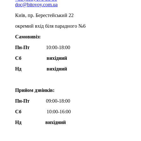
doc@bitovoy.com.ua
Київ, пр. Берестейський 22
окремий вхід біля парадного №6
Самовивіз:
Пн-Пт
10:00-18:00
Сб
вихідний
Нд
вихідний
Прийом дзвінків:
Пн-Пт
09:00-18:00
Сб
10:00-16:00
Нд вихідний