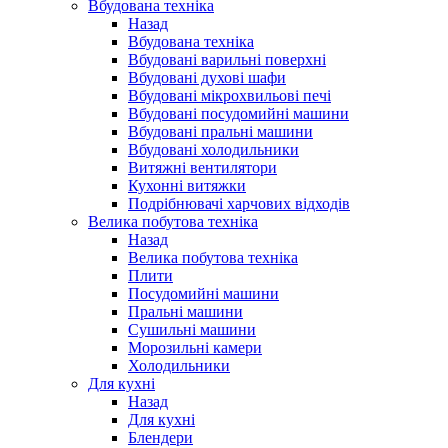
Вбудована техніка
Назад
Вбудована техніка
Вбудовані варильні поверхні
Вбудовані духові шафи
Вбудовані мікрохвильові печі
Вбудовані посудомийні машини
Вбудовані пральні машини
Вбудовані холодильники
Витяжні вентилятори
Кухонні витяжки
Подрібнювачі харчових відходів
Велика побутова техніка
Назад
Велика побутова техніка
Плити
Посудомийні машини
Пральні машини
Сушильні машини
Морозильні камери
Холодильники
Для кухні
Назад
Для кухні
Блендери