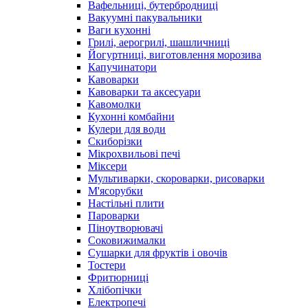
Вафельниці, бутербродниці
Вакуумні пакувальники
Ваги кухонні
Грилі, аерогрилі, шашличниці
Йогуртниці, виготовлення морозива
Капучинатори
Кавоварки
Кавоварки та аксесуари
Кавомолки
Кухонні комбайни
Кулери для води
Скиборізки
Мікрохвильові печі
Міксери
Мультиварки, скороварки, рисоварки
М'ясорубки
Настільні плити
Пароварки
Піноутворювачі
Соковижималки
Сушарки для фруктів і овочів
Тостери
Фритюрниці
Хлібопічки
Електропечі