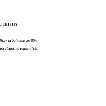
00, ПН-ПТ)
0кг) та бойлери до 80л
ногабаритні товари (від