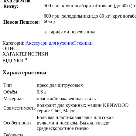
Кур'єром по
500 грн. крупногабаритні товари (до 60кг) 
Києву:
600 грн. холодильники(до 80 кг) крупногаба
60кг)
Новою Поштою:
за
тарифами перевізника
Категориї:
Аксесуари для кухонної техніки
ОПИС
ХАРАКТЕРИСТИКИ
0
ВІДГУКИ
Характеристики
Тип
пресс для цитрусовых
Объём
0,6 л
Материал
пластик/нержавеющая сталь
подходит для кухонных машин KENWOOD
Совместимость
серии: Chef, Major
Большая пластиковая чаша для сока с
Особенности
ручками и носиком, Выход, гнездо:
среднескоростное гнездо
Габариты