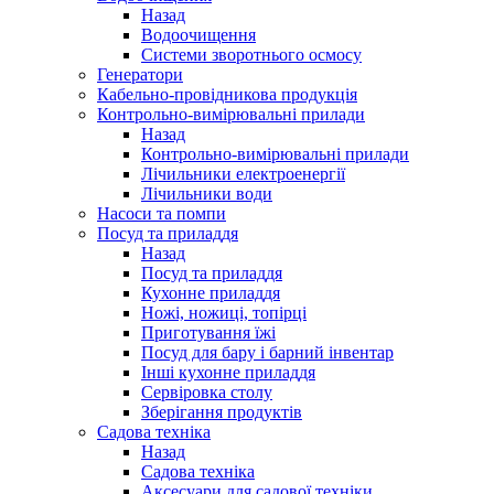
Назад
Водоочищення
Системи зворотнього осмосу
Генератори
Кабельно-провідникова продукція
Контрольно-вимірювальні прилади
Назад
Контрольно-вимірювальні прилади
Лічильники електроенергії
Лічильники води
Насоси та помпи
Посуд та приладдя
Назад
Посуд та приладдя
Кухонне приладдя
Ножі, ножиці, топірці
Приготування їжі
Посуд для бару і барний інвентар
Інші кухонне приладдя
Сервіровка столу
Зберігання продуктів
Садова техніка
Назад
Садова техніка
Аксесуари для садової техніки