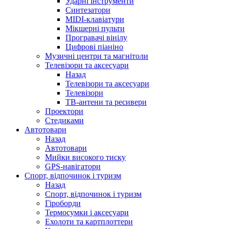
Ударні інструменти
Синтезатори
MIDI-клавіатури
Мікшерні пульти
Програвачі вінілу
Цифрові піаніно
Музичні центри та магнітоли
Телевізори та аксесуари
Назад
Телевізори та аксесуари
Телевізори
ТВ-антени та ресивери
Проектори
Стедиками
Автотовари
Назад
Автотовари
Мийки високого тиску
GPS-навігатори
Спорт, відпочинок і туризм
Назад
Спорт, відпочинок і туризм
Гіроборди
Термосумки і аксесуари
Ехолоти та картплоттери