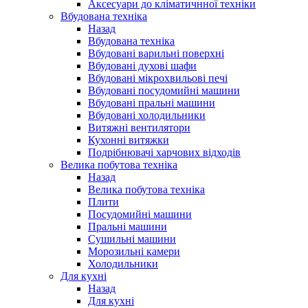
Аксесуари до кліматичнної техніки
Вбудована техніка
Назад
Вбудована техніка
Вбудовані варильні поверхні
Вбудовані духові шафи
Вбудовані мікрохвильові печі
Вбудовані посудомийні машини
Вбудовані пральні машини
Вбудовані холодильники
Витяжні вентилятори
Кухонні витяжки
Подрібнювачі харчових відходів
Велика побутова техніка
Назад
Велика побутова техніка
Плити
Посудомийні машини
Пральні машини
Сушильні машини
Морозильні камери
Холодильники
Для кухні
Назад
Для кухні