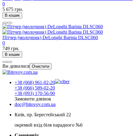
0
5 675 грн.
В кошик
Пітчер (молочник) DeLonghi Barista DLSC060
0
749 грн.
В кошик
Ви дивилися
Очистити
+38 (068) 961-02-20
+38 (066) 589-02-20
+38 (093) 170-56-90
Замовити дзвінок
doc@bitovoy.com.ua
Київ, пр. Берестейський 22
окремий вхід біля парадного №6
Самовивіз: