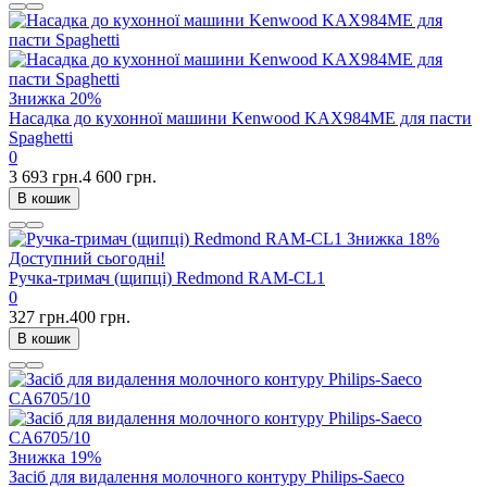
Знижка
20%
Насадка до кухонної машини Kenwood KAX984ME для пасти
Spaghetti
0
3 693 грн.
4 600 грн.
В кошик
Знижка
18%
Доступний сьогодні!
Ручка-тримач (щипці) Redmond RAM-CL1
0
327 грн.
400 грн.
В кошик
Знижка
19%
Засіб для видалення молочного контуру Philips-Saeco