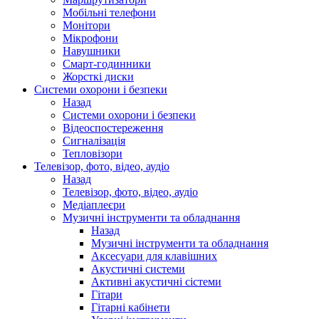
Мобільні телефони
Монітори
Мікрофони
Навушники
Смарт-годинники
Жорсткі диски
Системи охорони і безпеки
Назад
Системи охорони і безпеки
Відеоспостереження
Сигналізація
Тепловізори
Телевізор, фото, відео, аудіо
Назад
Телевізор, фото, відео, аудіо
Медіаплеєри
Музичні інструменти та обладнання
Назад
Музичні інструменти та обладнання
Аксесуари для клавішних
Акустичні системи
Активні акустичні сістеми
Гітари
Гітарні кабінети