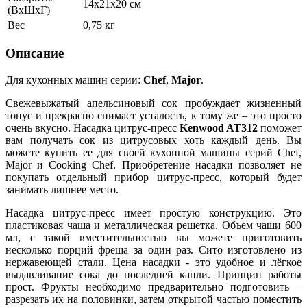
14х21х20 см
(ВхШхГ)
Вес
0,75 кг
Описание
Для кухонных машин серии:
Chef
,
Major
.
Свежевыжатый апельсиновый сок пробуждает жизненный
тонус и прекрасно снимает усталость, к тому же – это просто
очень вкусно. Насадка цитрус-пресс
Kenwood AT312
поможет
вам получать сок из цитрусовых хоть каждый день. Вы
можете купить ее для своей кухонной машины серий Chef,
Major и Cooking Chef. Приобретение насадки позволяет не
покупать отдельный прибор цитрус-пресс, который будет
занимать лишнее место.
Насадка цитрус-пресс имеет простую конструкцию. Это
пластиковая чаша и металлическая решетка. Объем чаши 600
мл, с такой вместительностью вы можете приготовить
несколько порций фреша за один раз. Сито изготовлено из
нержавеющей стали. Цена насадки - это удобное и лёгкое
выдавливание сока до последней капли. Принцип работы
прост. Фрукты необходимо предварительно подготовить –
разрезать их на половинки, затем открытой частью поместить