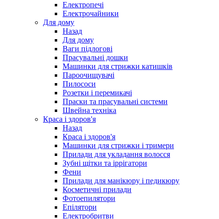
Електропечі
Електрочайники
Для дому
Назад
Для дому
Ваги підлогові
Прасувальні дошки
Машинки для стрижки катишків
Пароочищувачі
Пилососи
Розетки і перемикачі
Праски та прасувальні системи
Швейна техніка
Краса і здоров'я
Назад
Краса і здоров'я
Машинки для стрижки і тримери
Прилади для укладання волосся
Зубні щітки та іррігатори
Фени
Прилади для манікюру і педикюру
Косметичні прилади
Фотоепилятори
Епілятори
Електробритви