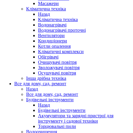
Масажери
Кліматична техніка
Назад
Кліматична техніка
Водонагрівачі
Водонагрівачі проточні
Вентилятори
Кондиціонери
Котли опалення
Кліматичні комплекси
Обігрівачі
Очищувачі повітря
Зволожувачі повітря
Осушувачі повітря
Інша дрібна техніка
Все для дому, сад, ремонт
Назад
Все для дому, сад, ремонт
Будівельні інструменти
Назад
Будівельні інструменти
Акумулятори та зарядні пристрої для
інструменту і садової техніки
Торцювальні пили
Водоочищення