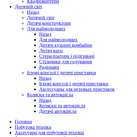
Квадрокоптери
Дитячий світ
Назад
Дитячий світ
Дитячі конструктори
Для наймолодших
Назад
Для наймолодших
Дитячі кухонні комбайни
Дитяч ваги
Стерилізатори і підігрівачі
Стільчики для годування
Радіоняні
Ігрові консолі і дитячі приставки
Назад
Ігрові консолі і дитячі приставки
Аксессуары для игровых приставок
Коляски та автокрісла
Назад
Коляски та автокрісла
Дитячі автокрісла
Головна
Побутова техніка
Аксесуари для побутової техніки