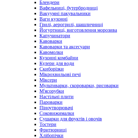
Блендери
Вафельниці, бутербродниці
Вакуумні пакувальники
Ваги кухонні
Грилі, аерогрилі, шашличниці
Йогуртниці, виготовлення морозива
Капучинатори
Кавоварки
Кавоварки та аксесуари
Кавомолки
Кухонні комбайни
Кулери для води
Скиборізки
Мікрохвильові печі
Міксери
Мультиварки, скороварки, рисоварки
М'ясорубки
Настільні плити
Пароварки
Піноутворювачі
Соковижималки
Сушарки для фруктів і овочів
Тостери
Фритюрниці
Хлібопічки