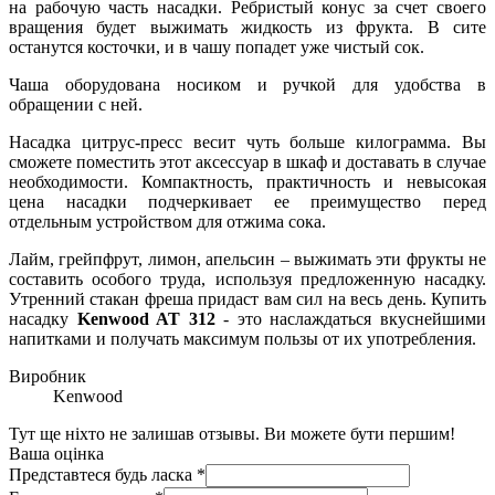
на рабочую часть насадки. Ребристый конус за счет своего
вращения будет выжимать жидкость из фрукта. В сите
останутся косточки, и в чашу попадет уже чистый сок.
Чаша оборудована носиком и ручкой для удобства в
обращении с ней.
Насадка цитрус-пресс весит чуть больше килограмма. Вы
сможете поместить этот аксессуар в шкаф и доставать в случае
необходимости. Компактность, практичность и невысокая
цена насадки подчеркивает ее преимущество перед
отдельным устройством для отжима сока.
Лайм, грейпфрут, лимон, апельсин – выжимать эти фрукты не
составить особого труда, используя предложенную насадку.
Утренний стакан фреша придаст вам сил на весь день. Купить
насадку
Kenwood AT 312
- это наслаждаться вкуснейшими
напитками и получать максимум пользы от их употребления.
Виробник
Kenwood
Тут ще ніхто не залишав отзывы. Ви можете бути першим!
Ваша оцінка
Представтеся будь ласка
*