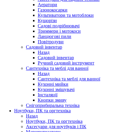
Аератори
Газонокосарки
Культиватори та мотоблоки
Кущорізи
Садові подрібнювачі
Триммери і мотокоси
Ланцюгові пили
Повітродуви
Садовий інвентар
Назад
Садовий інвентар
Ручний садовий інструмент
Сантехніка та меблі для ванної
Назад
Сантехніка та меблі для ванної
Кухонні мийки
Кухонні змішувачі
Інсталяції
Кнопки змиву
Снігоприбиральна техніка
Ноутбуки, ПК та оргтехніка
Назад
Ноутбуки, ПК та оргтехніка
Аксесуари для ноутбуків і ПК
Маршрутизатори