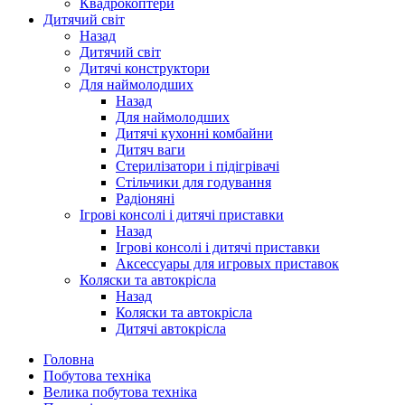
Квадрокоптери
Дитячий світ
Назад
Дитячий світ
Дитячі конструктори
Для наймолодших
Назад
Для наймолодших
Дитячі кухонні комбайни
Дитяч ваги
Стерилізатори і підігрівачі
Стільчики для годування
Радіоняні
Ігрові консолі і дитячі приставки
Назад
Ігрові консолі і дитячі приставки
Аксессуары для игровых приставок
Коляски та автокрісла
Назад
Коляски та автокрісла
Дитячі автокрісла
Головна
Побутова техніка
Велика побутова техніка