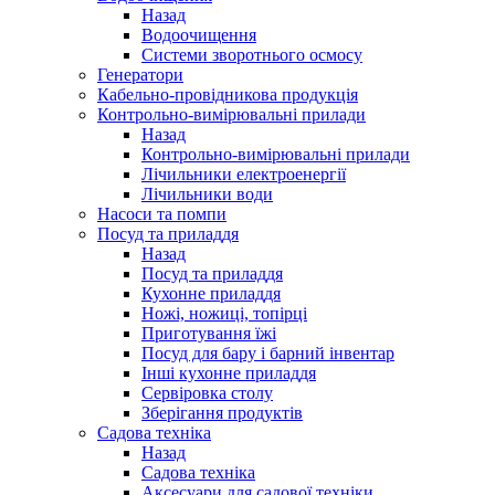
Назад
Водоочищення
Системи зворотнього осмосу
Генератори
Кабельно-провідникова продукція
Контрольно-вимірювальні прилади
Назад
Контрольно-вимірювальні прилади
Лічильники електроенергії
Лічильники води
Насоси та помпи
Посуд та приладдя
Назад
Посуд та приладдя
Кухонне приладдя
Ножі, ножиці, топірці
Приготування їжі
Посуд для бару і барний інвентар
Інші кухонне приладдя
Сервіровка столу
Зберігання продуктів
Садова техніка
Назад
Садова техніка
Аксесуари для садової техніки