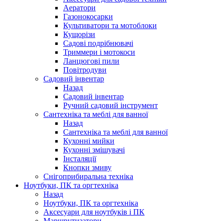
Аератори
Газонокосарки
Культиватори та мотоблоки
Кущорізи
Садові подрібнювачі
Триммери і мотокоси
Ланцюгові пили
Повітродуви
Садовий інвентар
Назад
Садовий інвентар
Ручний садовий інструмент
Сантехніка та меблі для ванної
Назад
Сантехніка та меблі для ванної
Кухонні мийки
Кухонні змішувачі
Інсталяції
Кнопки змиву
Снігоприбиральна техніка
Ноутбуки, ПК та оргтехніка
Назад
Ноутбуки, ПК та оргтехніка
Аксесуари для ноутбуків і ПК
Маршрутизатори