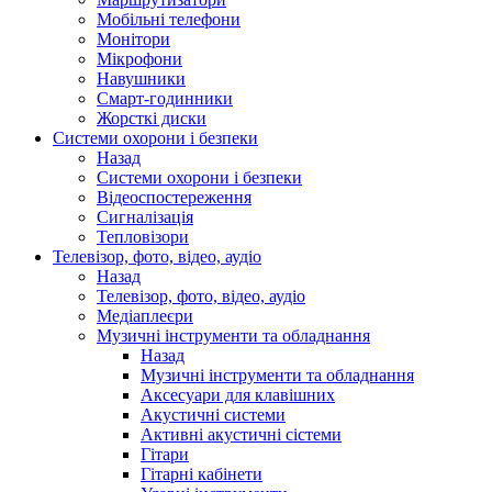
Мобільні телефони
Монітори
Мікрофони
Навушники
Смарт-годинники
Жорсткі диски
Системи охорони і безпеки
Назад
Системи охорони і безпеки
Відеоспостереження
Сигналізація
Тепловізори
Телевізор, фото, відео, аудіо
Назад
Телевізор, фото, відео, аудіо
Медіаплеєри
Музичні інструменти та обладнання
Назад
Музичні інструменти та обладнання
Аксесуари для клавішних
Акустичні системи
Активні акустичні сістеми
Гітари
Гітарні кабінети