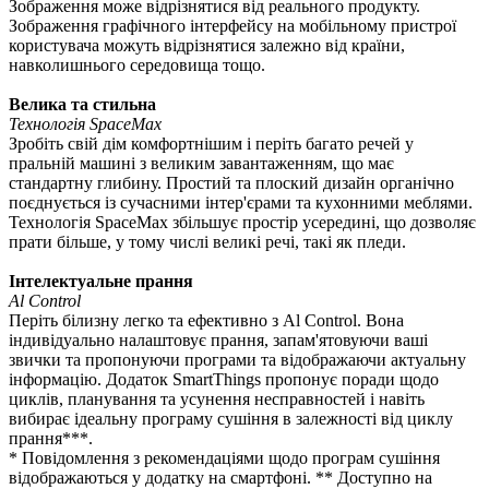
Зображення може відрізнятися від реального продукту.
Зображення графічного інтерфейсу на мобільному пристрої
користувача можуть відрізнятися залежно від країни,
навколишнього середовища тощо.
Велика та стильна
Технологія ЅрасеМах
Зробіть свій дім комфортнішим і періть багато речей у
пральній машині з великим завантаженням, що має
стандартну глибину. Простий та плоский дизайн органічно
поєднується із сучасними інтер'єрами та кухонними меблями.
Технологія ЅрасеМах збільшує простір усередині, що дозволяє
прати більше, у тому числі великі речі, такі як пледи.
Інтелектуальне прання
Al Control
Періть білизну легко та ефективно з Al Control. Bона
індивідуально налаштовує прання, запам'ятовуючи ваші
звички та пропонуючи програми та відображаючи актуальну
інформацію. Додаток SmartThings пропонує поради щодо
циклів, планування та усунення несправностей і навіть
вибирає ідеальну програму сушіння в залежності від циклу
прання***.
* Повідомлення з рекомендаціями щодо програм сушіння
відображаються у додатку на смартфоні. ** Доступно на