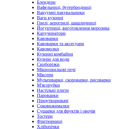
Блендери
Вафельниці, бутербродниці
Вакуумні пакувальники
Ваги кухонні
Грилі, аерогрилі, шашличниці
Йогуртниці, виготовлення морозива
Капучинатори
Кавоварки
Кавоварки та аксесуари
Кавомолки
Кухонні комбайни
Кулери для води
Скиборізки
Мікрохвильові печі
Міксери
Мультиварки, скороварки, рисоварки
М'ясорубки
Настільні плити
Пароварки
Піноутворювачі
Соковижималки
Сушарки для фруктів і овочів
Тостери
Фритюрниці
Хлібопічки