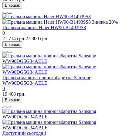
В кошик
Знижка
20%
Пральна машина Haier HW90-B14939S8
0
21 714 грн.
27 300 грн.
В кошик
Пральна машина повногабаритна Samsung
WW90DG5G34AELE
0
19 408 грн.
В кошик
Доступний сьогодні!