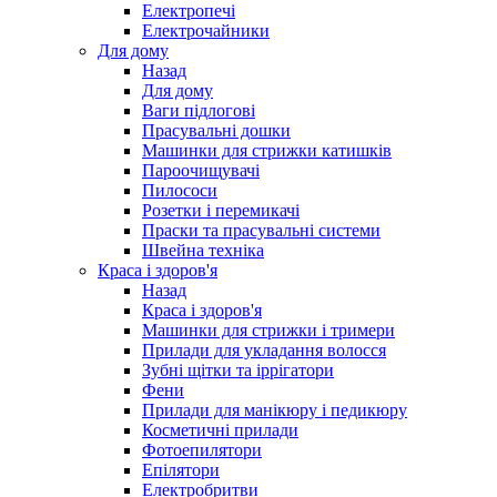
Електропечі
Електрочайники
Для дому
Назад
Для дому
Ваги підлогові
Прасувальні дошки
Машинки для стрижки катишків
Пароочищувачі
Пилососи
Розетки і перемикачі
Праски та прасувальні системи
Швейна техніка
Краса і здоров'я
Назад
Краса і здоров'я
Машинки для стрижки і тримери
Прилади для укладання волосся
Зубні щітки та іррігатори
Фени
Прилади для манікюру і педикюру
Косметичні прилади
Фотоепилятори
Епілятори
Електробритви