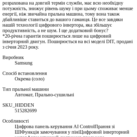
розрахована на довгий термін служби, має всю необхідну
потужність, знижує рівень шуму і при цьому споживає менше
енергії, ніж звичайна пральна машина, тому вона також
дбайливіше ставиться до вашого гаманця. Це все завдяки
нашій технології цифрового інвертора, яка збільшує
продуктивність, а не шум. І ще додатковий бонус?
*20-річна гарантія поширюється лише на цифровий
інверторний двигун. Поширюється на всі моделі DIT, продані
з січня 2023 року.
Виробник
Samsung
Спосіб встановлення
Окрема (соло)
Тип пральної машини
Автомат, Прально-сушильні
SKU_HIDDEN
515282699
Особливості
Цифрова панель керування AI ControlПрання зі
ШІФункція замочування у пініЦифровий інверторний