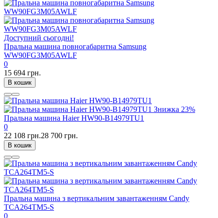
Доступний сьогодні!
Пральна машина повногабаритна Samsung
WW90FG3M05AWLF
0
15 694 грн.
В кошик
Знижка
23%
Пральна машина Haier HW90-B14979TU1
0
22 108 грн.
28 700 грн.
В кошик
Пральна машина з вертикальним завантаженням Candy
TCA264TM5-S
0