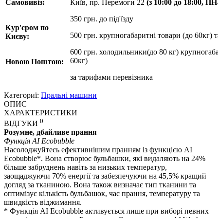
Самовивіз:
Київ, пр. Перемоги 22
(з 10:00 до 18:00, П
350 грн. до під'їзду
Кур'єром по
500 грн. крупногабаритні товари (до 60кг) 
Києву:
600 грн. холодильники(до 80 кг) крупногаба
60кг)
Новою Поштою:
за
тарифами перевізника
Категориї:
Пральні машини
ОПИС
ХАРАКТЕРИСТИКИ
0
ВІДГУКИ
Розумне, дбайливе прання
Функція AI Ecobubble
Насолоджуйтесь ефективнішим пранням із функцією AI
Ecobubble*. Вона створює бульбашки, які видаляють на 24%
більше забруднень навіть за низьких температур,
заощаджуючи 70% енергії та забезпечуючи на 45,5% кращий
догляд за тканиною. Вона також визначає тип тканини та
оптимізує кількість бульбашок, час прання, температуру та
швидкість віджимання.
* Функція AI Ecobubble активується лише при виборі певних