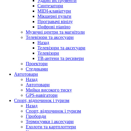
Ударні інструменти
Синтезатори
MIDI-клавіатури
Мікшерні пульти
Програвачі вінілу
Цифрові піаніно
Музичні центри та магнітоли
Телевізори та аксесуари
Назад
Телевізори та аксесуари
Телевізори
ТВ-антени та ресивери
Проектори
Стедиками
Автотовари
Назад
Автотовари
Мийки високого тиску
GPS-навігатори
Спорт, відпочинок і туризм
Назад
Спорт, відпочинок і туризм
Гіроборди
Термосумки і аксесуари
Ехолоти та картплоттери