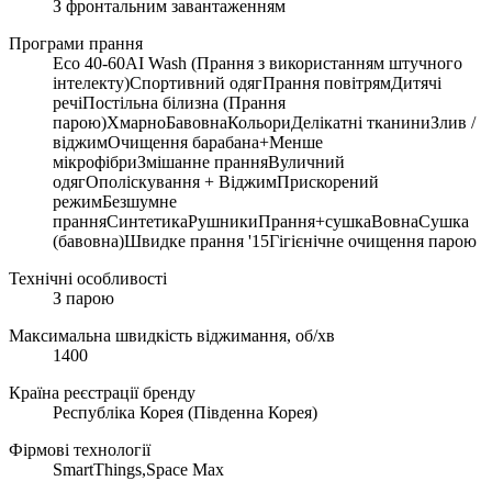
З фронтальним завантаженням
Програми прання
Eco 40-60AI Wash (Прання з використанням штучного
інтелекту)Спортивний одягПрання повітрямДитячі
речіПостільна білизна (Прання
парою)ХмарноБавовнаКольориДелікатні тканиниЗлив /
віджимОчищення барабана+Менше
мікрофібриЗмішанне пранняВуличний
одягОполіскування + ВіджимПрискорений
режимБезшумне
пранняСинтетикаРушникиПрання+сушкаВовнаСушка
(бавовна)Швидке прання '15Гігієнічне очищення парою
Технічні особливості
З парою
Максимальна швидкість віджимання, об/хв
1400
Країна реєстрації бренду
Республіка Корея (Південна Корея)
Фірмові технології
SmartThings,Space Max