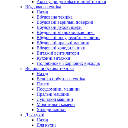
Аксесуари до кліматичнної техніки
Вбудована техніка
Назад
Вбудована техніка
Вбудовані варильні поверхні
Вбудовані духові шафи
Вбудовані мікрохвильові печі
Вбудовані посудомийні машини
Вбудовані пральні машини
Вбудовані холодильники
Витяжні вентилятори
Кухонні витяжки
Подрібнювачі харчових відходів
Велика побутова техніка
Назад
Велика побутова техніка
Плити
Посудомийні машини
Пральні машини
Сушильні машини
Морозильні камери
Холодильники
Для кухні
Назад
Для кухні