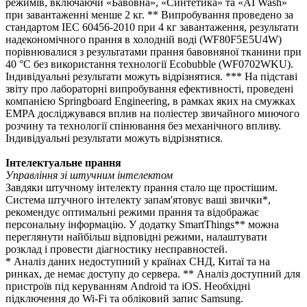
режимів, включаючи «Бавовна», «Синтетика» та «AI Wash»
при завантаженні менше 2 кг. ** Випробування проведено за
стандартом IEC 60456-2010 при 4 кг завантаження, результати
надекономічного прання в холодній воді (WF80F5E5U4W)
порівнювалися з результатами прання бавовняної тканини при
40 °C без використання технології Ecobubble (WF0702WKU).
Індивідуальні результати можуть відрізнятися. *** На підставі
звіту про лабораторні випробування ефективності, проведені
компанією Springboard Engineering, в рамках яких на смужках
EMPA досліджувався вплив на поліестер звичайного миючого
розчину та технології спінювання без механічного впливу.
Індивідуальні результати можуть відрізнятися.
Інтелектуальне прання
Управління зі штучним інтелектом
Завдяки штучному інтелекту прання стало ще простішим.
Система штучного інтелекту запам'ятовує ваші звички*,
рекомендує оптимальні режими прання та відображає
персональну інформацію. У додатку SmartThings** можна
переглянути найбільш відповідні режими, налаштувати
розклад і провести діагностику несправностей.
* Аналіз даних недоступний у країнах СНД, Китаї та на
ринках, де немає доступу до сервера. ** Аналіз доступний для
пристроїв під керуванням Android та iOS. Необхідні
підключення до Wi-Fi та обліковий запис Samsung.