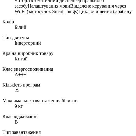
моторАвтоматичний диспенсер прального
засобуНалаштування мовиВіддалене керування через
Wi-Fi (застосунок SmartThings)Цикл очищення барабану
Колір
Білий
Тип двигуна
Інверторний
Країна-виробник товару
Китай
Клас енергоспоживання
А+++
Кількість програм
25
Максимальне завантаження білизни
9 кг
Клас віджимання
B
Тип завантаження