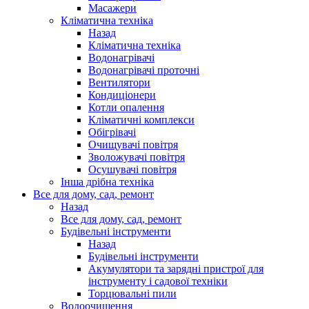
Масажери
Кліматична техніка
Назад
Кліматична техніка
Водонагрівачі
Водонагрівачі проточні
Вентилятори
Кондиціонери
Котли опалення
Кліматичні комплекси
Обігрівачі
Очищувачі повітря
Зволожувачі повітря
Осушувачі повітря
Інша дрібна техніка
Все для дому, сад, ремонт
Назад
Все для дому, сад, ремонт
Будівельні інструменти
Назад
Будівельні інструменти
Акумулятори та зарядні пристрої для
інструменту і садової техніки
Торцювальні пили
Водоочищення