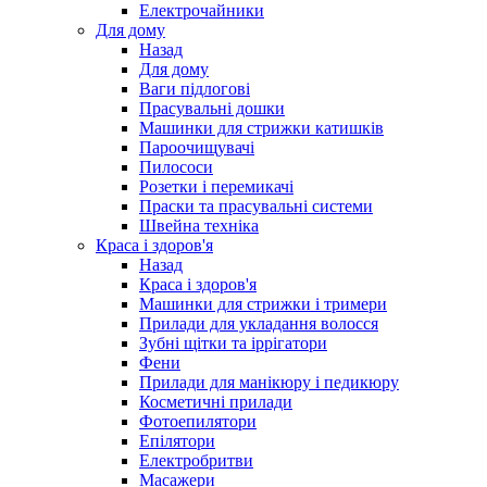
Електрочайники
Для дому
Назад
Для дому
Ваги підлогові
Прасувальні дошки
Машинки для стрижки катишків
Пароочищувачі
Пилососи
Розетки і перемикачі
Праски та прасувальні системи
Швейна техніка
Краса і здоров'я
Назад
Краса і здоров'я
Машинки для стрижки і тримери
Прилади для укладання волосся
Зубні щітки та іррігатори
Фени
Прилади для манікюру і педикюру
Косметичні прилади
Фотоепилятори
Епілятори
Електробритви
Масажери