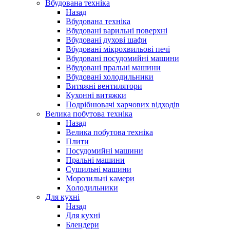
Вбудована техніка
Назад
Вбудована техніка
Вбудовані варильні поверхні
Вбудовані духові шафи
Вбудовані мікрохвильові печі
Вбудовані посудомийні машини
Вбудовані пральні машини
Вбудовані холодильники
Витяжні вентилятори
Кухонні витяжки
Подрібнювачі харчових відходів
Велика побутова техніка
Назад
Велика побутова техніка
Плити
Посудомийні машини
Пральні машини
Сушильні машини
Морозильні камери
Холодильники
Для кухні
Назад
Для кухні
Блендери