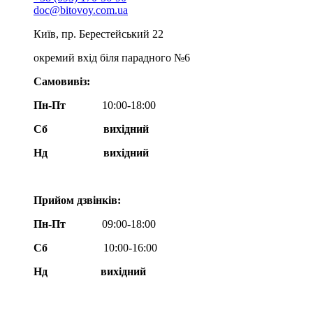
doc@bitovoy.com.ua
Київ, пр. Берестейський 22
окремий вхід біля парадного №6
Самовивіз:
Пн-Пт
10:00-18:00
Сб
вихідний
Нд
вихідний
Прийом дзвінків:
Пн-Пт
09:00-18:00
Сб
10:00-16:00
Нд вихідний