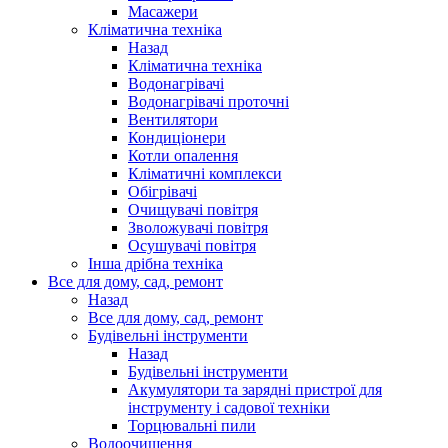
Масажери
Кліматична техніка
Назад
Кліматична техніка
Водонагрівачі
Водонагрівачі проточні
Вентилятори
Кондиціонери
Котли опалення
Кліматичні комплекси
Обігрівачі
Очищувачі повітря
Зволожувачі повітря
Осушувачі повітря
Інша дрібна техніка
Все для дому, сад, ремонт
Назад
Все для дому, сад, ремонт
Будівельні інструменти
Назад
Будівельні інструменти
Акумулятори та зарядні пристрої для
інструменту і садової техніки
Торцювальні пили
Водоочищення