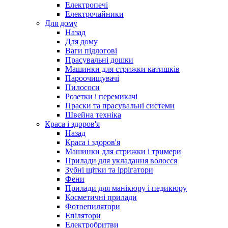
Електропечі
Електрочайники
Для дому
Назад
Для дому
Ваги підлогові
Прасувальні дошки
Машинки для стрижки катишків
Пароочищувачі
Пилососи
Розетки і перемикачі
Праски та прасувальні системи
Швейна техніка
Краса і здоров'я
Назад
Краса і здоров'я
Машинки для стрижки і тримери
Прилади для укладання волосся
Зубні щітки та іррігатори
Фени
Прилади для манікюру і педикюру
Косметичні прилади
Фотоепилятори
Епілятори
Електробритви