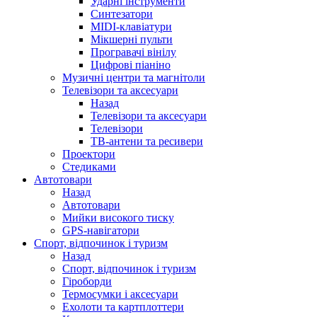
Ударні інструменти
Синтезатори
MIDI-клавіатури
Мікшерні пульти
Програвачі вінілу
Цифрові піаніно
Музичні центри та магнітоли
Телевізори та аксесуари
Назад
Телевізори та аксесуари
Телевізори
ТВ-антени та ресивери
Проектори
Стедиками
Автотовари
Назад
Автотовари
Мийки високого тиску
GPS-навігатори
Спорт, відпочинок і туризм
Назад
Спорт, відпочинок і туризм
Гіроборди
Термосумки і аксесуари
Ехолоти та картплоттери