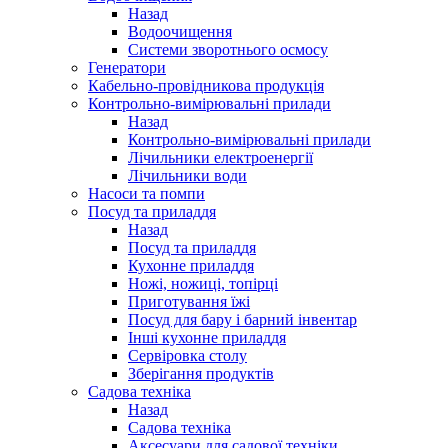
Назад
Водоочищення
Системи зворотнього осмосу
Генератори
Кабельно-провідникова продукція
Контрольно-вимірювальні прилади
Назад
Контрольно-вимірювальні прилади
Лічильники електроенергії
Лічильники води
Насоси та помпи
Посуд та приладдя
Назад
Посуд та приладдя
Кухонне приладдя
Ножі, ножиці, топірці
Приготування їжі
Посуд для бару і барний інвентар
Інші кухонне приладдя
Сервіровка столу
Зберігання продуктів
Садова техніка
Назад
Садова техніка
Аксесуари для садової техніки