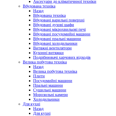
Аксесуари до кліматичнної техніки
Вбудована техніка
Назад
Вбудована техніка
Вбудовані варильні поверхні
Вбудовані духові шафи
Вбудовані мікрохвильові печі
Вбудовані посудомийні машини
Вбудовані пральні машини
Вбудовані холодильники
Витяжні вентилятори
Кухонні витяжки
Подрібнювачі харчових відходів
Велика побутова техніка
Назад
Велика побутова техніка
Плити
Посудомийні машини
Пральні машини
Сушильні машини
Морозильні камери
Холодильники
Для кухні
Назад
Для кухні