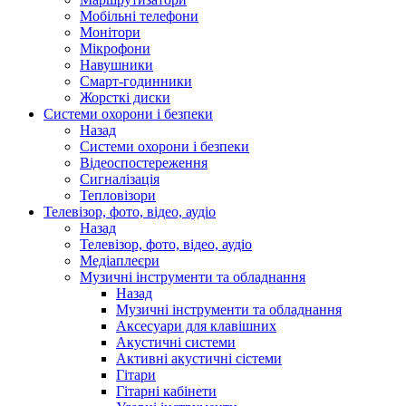
Мобільні телефони
Монітори
Мікрофони
Навушники
Смарт-годинники
Жорсткі диски
Системи охорони і безпеки
Назад
Системи охорони і безпеки
Відеоспостереження
Сигналізація
Тепловізори
Телевізор, фото, відео, аудіо
Назад
Телевізор, фото, відео, аудіо
Медіаплеєри
Музичні інструменти та обладнання
Назад
Музичні інструменти та обладнання
Аксесуари для клавішних
Акустичні системи
Активні акустичні сістеми
Гітари
Гітарні кабінети