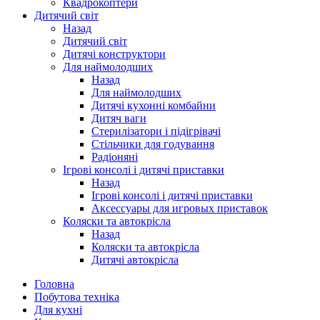
Квадрокоптери
Дитячий світ
Назад
Дитячий світ
Дитячі конструктори
Для наймолодших
Назад
Для наймолодших
Дитячі кухонні комбайни
Дитяч ваги
Стерилізатори і підігрівачі
Стільчики для годування
Радіоняні
Ігрові консолі і дитячі приставки
Назад
Ігрові консолі і дитячі приставки
Аксессуары для игровых приставок
Коляски та автокрісла
Назад
Коляски та автокрісла
Дитячі автокрісла
Головна
Побутова техніка
Для кухні