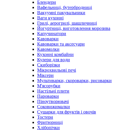
Блендери
Вафельниці, бутербродниці
Вакуумні пакувальники
Ваги кухонні
Грилі, аерогрилі, шашличниці
Йогуртниці, виготовлення морозива
Капучинатори
Кавоварки
Кавоварки та аксесуари
Кавомолки
Кухонні комбайни
Кулери для води
Скиборізки
Мікрохвильові печі
Міксери
Мультиварки, скороварки, рисоварки
М'ясорубки
Настільні плити
Пароварки
Піноутворювачі
Соковижималки
Сушарки для фруктів і овочів
Тостери
Фритюрниці
Хлібопічки