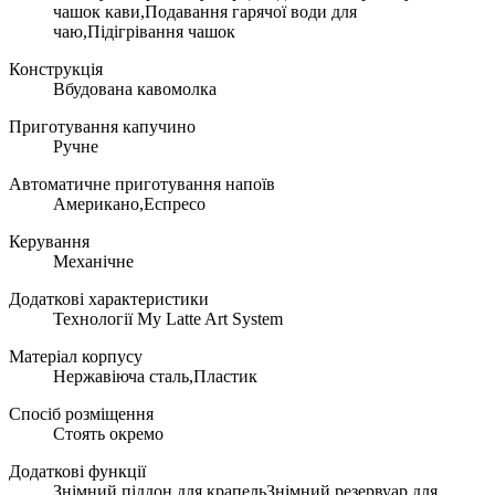
чашок кави,Подавання гарячої води для
чаю,Підігрівання чашок
Конструкція
Вбудована кавомолка
Приготування капучино
Ручне
Автоматичне приготування напоїв
Американо,Еспресо
Керування
Механічне
Додаткові характеристики
Технології My Latte Art System
Матеріал корпусу
Нержавіюча сталь,Пластик
Спосіб розміщення
Стоять окремо
Додаткові функції
Знімний піддон для крапельЗнімний резервуар для