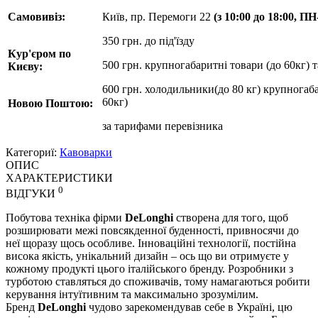
Самовивіз:
Київ, пр. Перемоги 22
(з 10:00 до 18:00, П
350 грн. до під'їзду
Кур'єром по
500 грн. крупногабаритні товари (до 60кг) 
Києву:
600 грн. холодильники(до 80 кг) крупногаба
60кг)
Новою Поштою:
за
тарифами перевізника
Категориї:
Кавоварки
ОПИС
ХАРАКТЕРИСТИКИ
0
ВІДГУКИ
Побутова техніка фірми
DeLonghi
створена для того, щоб
розширювати межі повсякденної буденності, привносячи до
неї щоразу щось особливе. Інноваційні технології, постійна
висока якість, унікальний дизайн – ось що ви отримуєте у
кожному продукті цього італійського бренду. Розробники з
турботою ставляться до споживачів, тому намагаються робити
керування інтуїтивним та максимально зрозумілим.
Бренд
DeLonghi
чудово зарекомендував себе в Україні, цю