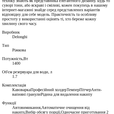
техніку знають як представника елегантного дизайну. Будь то
суворі тони, або яскраві і сміливі, кожен покупець в нашому
інтернет-магазині знайде серед представлених варіантів
відповідну для себе модель. Практичність та особливу
простоту у використанні оцінять ті, хто береже кожну
хвилину свого часу.
Виробник
Delonghi
Тип
Ріжкова
Потужність,Вт
1400
Об'єм резервуара для води, л
1.7
Комплектація
КавоваркаПрофесійний холдерТемперПітчерАнти-
вапняні гранулиРідина для видалення накипу
Функції
Автовимикання,Автоматичне очищення від
накипу,Вибір обсягу порції,Одночасне приготування 2