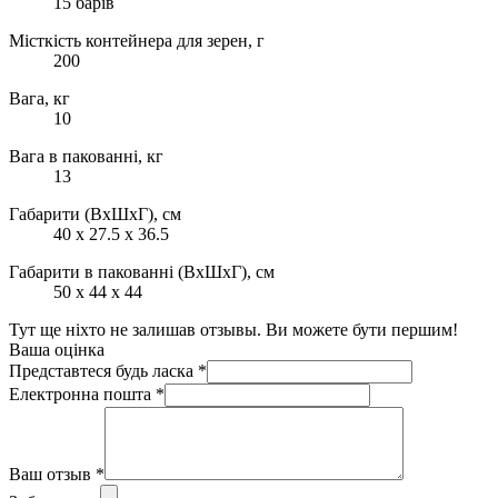
15 барів
Місткість контейнера для зерен, г
200
Вага, кг
10
Вага в пакованні, кг
13
Габарити (ВхШхГ), см
40 x 27.5 x 36.5
Габарити в пакованні (ВхШхГ), см
50 х 44 х 44
Тут ще ніхто не залишав отзывы. Ви можете бути першим!
Ваша оцінка
Представтеся будь ласка
*
Електронна пошта
*
Ваш отзыв
*