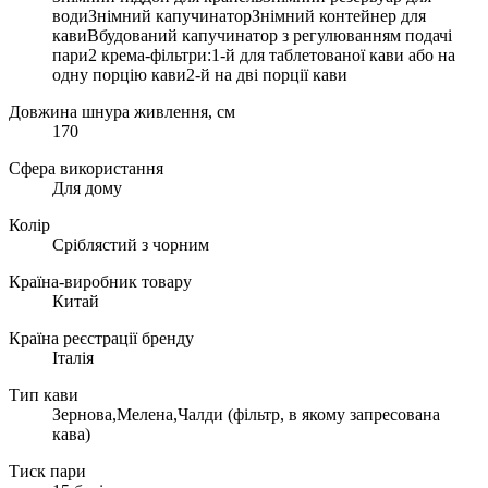
водиЗнімний капучинаторЗнімний контейнер для
кавиВбудований капучинатор з регулюванням подачі
пари2 крема-фільтри:1-й для таблетованої кави або на
одну порцію кави2-й на дві порції кави
Довжина шнура живлення, см
170
Сфера використання
Для дому
Колір
Сріблястий з чорним
Країна-виробник товару
Китай
Країна реєстрації бренду
Італія
Тип кави
Зернова,Мелена,Чалди (фільтр, в якому запресована
кава)
Тиск пари