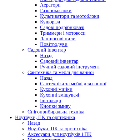
Аератори
Газонокосарки
Культиватори та мотоблоки
Кущорізи
Садові подрібнювачі
Триммери і мотокоси
Ланцюгові пили
Повітродуви
Садовий інвентар
Назад
Садовий інвентар
Ручний садовий інструмент
Сантехніка та меблі для ванної
Назад
Сантехніка та меблі для ванної
Кухонні мийки
Кухонні змішувачі
Інсталяції
Кнопки змиву
Снігоприбиральна техніка
Ноутбуки, ПК та оргтехніка
Назад
Ноутбуки, ПК та оргтехніка
Аксесуари для ноутбуків і ПК
Маршрутизатори