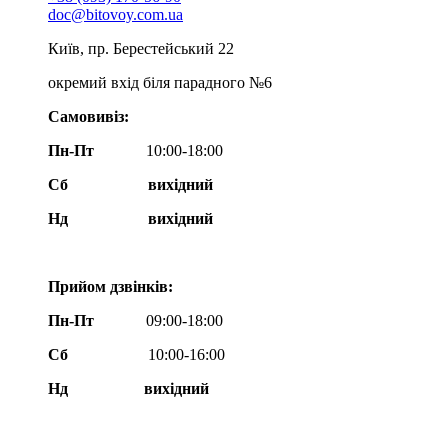
doc@bitovoy.com.ua
Київ, пр. Берестейський 22
окремий вхід біля парадного №6
Самовивіз:
Пн-Пт
10:00-18:00
Сб
вихідний
Нд
вихідний
Прийом дзвінків:
Пн-Пт
09:00-18:00
Сб
10:00-16:00
Нд вихідний