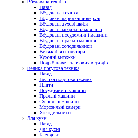
Вбудована техніка
Назад
Вбудована техніка
Вбудовані варильні поверхні
Вбудовані духові шафи
Вбудовані мікрохвильові печі
Вбудовані посудомийні машини
Вбудовані пральні машини
Вбудовані холодильники
Витяжні вентилятори
Кухонні витяжки
Подрібнювачі харчових відходів
Велика побутова техніка
Назад
Велика побутова техніка
Плити
Посудомийні машини
Пральні машини
Сушильні машини
Морозильні камери
Холодильники
Для кухні
Назад
Для кухні
Блендери