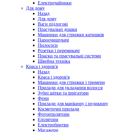
Електрочайники
Для дому
Назад
Для дому
Ваги підлогові
Прасувальні дошки
Машинки для стрижки катишків
Пароочищувачі
Пилососи
Розетки і перемикачі
Праски та прасувальні системи
Швейна техніка
Краса і здоров'я
Назад
Краса і здоров'я
Машинки для стрижки і тримери
Прилади для укладання волосся
Зубні щітки та іррігатори
Фени
Прилади для манікюру і педикюру
Косметичні прилади
Фотоепилятори
Епілятори
Електробритви
Масажери