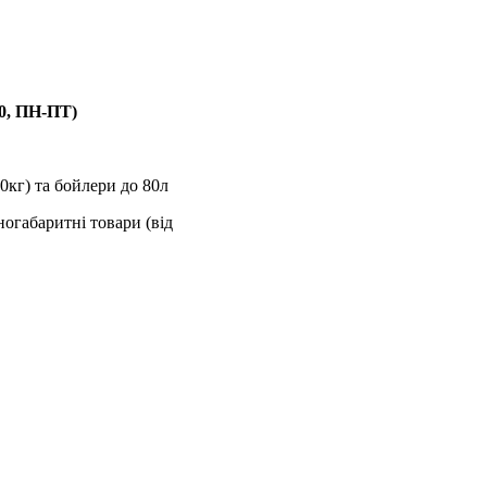
00, ПН-ПТ)
0кг) та бойлери до 80л
ногабаритні товари (від