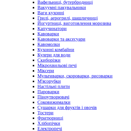
Вафельниці, бутербродниці
Вакуумні пакувальники
Ваги кухонні
Грилі, аерогрилі, шашличниці
Йогуртниці, виготовлення морозива
Капучинатори
Кавоварки
Кавоварки та аксесуари
Кавомолки
Кухонні комбайни
Кулери для води
Скиборізки
Мікрохвильові печі
Міксери
Мультиварки, скороварки, рисоварки
М'ясорубки
Настільні плити
Пароварки
Піноутворювачі
Соковижималки
Сушарки для фруктів і овочів
Тостери
Фритюрниці
Хлібопічки
Електропечі