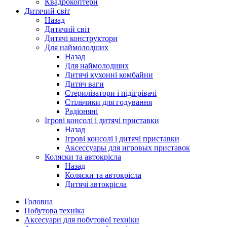
Квадрокоптери
Дитячий світ
Назад
Дитячий світ
Дитячі конструктори
Для наймолодших
Назад
Для наймолодших
Дитячі кухонні комбайни
Дитяч ваги
Стерилізатори і підігрівачі
Стільчики для годування
Радіоняні
Ігрові консолі і дитячі приставки
Назад
Ігрові консолі і дитячі приставки
Аксессуары для игровых приставок
Коляски та автокрісла
Назад
Коляски та автокрісла
Дитячі автокрісла
Головна
Побутова техніка
Аксесуари для побутової техніки