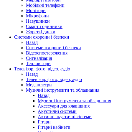
Мобільні телефони
Монітори
Мікрофони
Навушники
Смарт-годинники
Жорсткі диски
Системи охорони і безпеки
Назад
Системи охорони і безпеки
Відеоспостереження
Сигналізація
Тепловізори
Телевізор, фото, відео, аудіо
Назад
Телевізор, фото, відео, аудіо
Медіаплеєри
Музичні інструменти та обладнання
Назад
Музичні інструменти та обладнання
Аксесуари для клавішних
Акустичні системи
Активні акустичні сістеми
Гітари
Гітарні кабінети