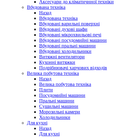
Аксесуари до кліматичнної техніки
Вбудована техніка
Назад
Вбудована техніка
Вбудовані варильні поверхні
Вбудовані духові шафи
Вбудовані мікрохвильові печі
Вбудовані посудомийні машини
Вбудовані пральні машини
Вбудовані холодильники
Витяжні вентилятори
Кухонні витяжки
Подрібнювачі харчових відходів
Велика побутова техніка
Назад
Велика побутова техніка
Плити
Посудомийні машини
Пральні машини
Сушильні машини
Морозильні камери
Холодильники
Для кухні
Назад
Для кухні