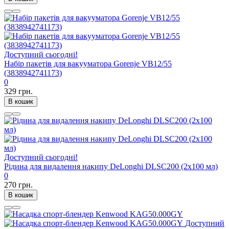
Доступний сьогодні!
Набір пакетів для вакууматора Gorenje VB12/55
(3838942741173)
0
329 грн.
В кошик
Доступний сьогодні!
Рідина для видалення накипу DeLonghi DLSC200 (2х100 мл)
0
270 грн.
В кошик
Доступний