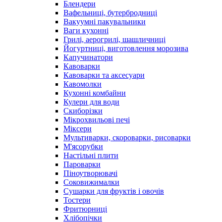
Блендери
Вафельниці, бутербродниці
Вакуумні пакувальники
Ваги кухонні
Грилі, аерогрилі, шашличниці
Йогуртниці, виготовлення морозива
Капучинатори
Кавоварки
Кавоварки та аксесуари
Кавомолки
Кухонні комбайни
Кулери для води
Скиборізки
Мікрохвильові печі
Міксери
Мультиварки, скороварки, рисоварки
М'ясорубки
Настільні плити
Пароварки
Піноутворювачі
Соковижималки
Сушарки для фруктів і овочів
Тостери
Фритюрниці
Хлібопічки