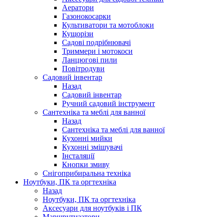
Аератори
Газонокосарки
Культиватори та мотоблоки
Кущорізи
Садові подрібнювачі
Триммери і мотокоси
Ланцюгові пили
Повітродуви
Садовий інвентар
Назад
Садовий інвентар
Ручний садовий інструмент
Сантехніка та меблі для ванної
Назад
Сантехніка та меблі для ванної
Кухонні мийки
Кухонні змішувачі
Інсталяції
Кнопки змиву
Снігоприбиральна техніка
Ноутбуки, ПК та оргтехніка
Назад
Ноутбуки, ПК та оргтехніка
Аксесуари для ноутбуків і ПК
Маршрутизатори