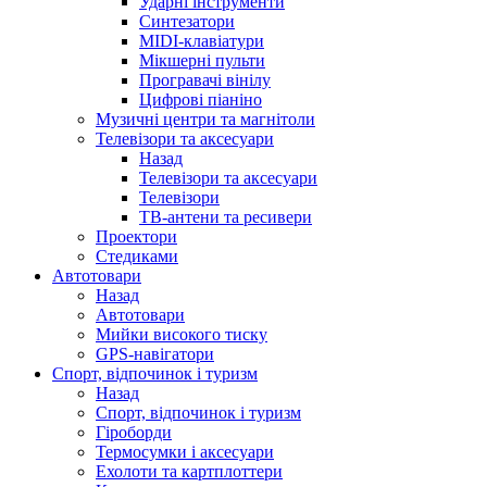
Ударні інструменти
Синтезатори
MIDI-клавіатури
Мікшерні пульти
Програвачі вінілу
Цифрові піаніно
Музичні центри та магнітоли
Телевізори та аксесуари
Назад
Телевізори та аксесуари
Телевізори
ТВ-антени та ресивери
Проектори
Стедиками
Автотовари
Назад
Автотовари
Мийки високого тиску
GPS-навігатори
Спорт, відпочинок і туризм
Назад
Спорт, відпочинок і туризм
Гіроборди
Термосумки і аксесуари
Ехолоти та картплоттери