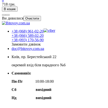
718 грн.
В кошик
Ви дивилися
Очистити
+38 (068) 961-02-20
+38 (066) 589-02-20
+38 (093) 170-56-90
Замовити дзвінок
doc@bitovoy.com.ua
Київ, пр. Берестейський 22
окремий вхід біля парадного №6
Самовивіз:
Пн-Пт
10:00-18:00
Сб
вихідний
Нд
вихідний