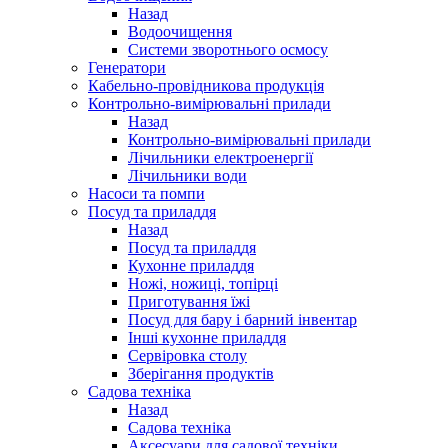
Назад
Водоочищення
Системи зворотнього осмосу
Генератори
Кабельно-провідникова продукція
Контрольно-вимірювальні прилади
Назад
Контрольно-вимірювальні прилади
Лічильники електроенергії
Лічильники води
Насоси та помпи
Посуд та приладдя
Назад
Посуд та приладдя
Кухонне приладдя
Ножі, ножиці, топірці
Приготування їжі
Посуд для бару і барний інвентар
Інші кухонне приладдя
Сервіровка столу
Зберігання продуктів
Садова техніка
Назад
Садова техніка
Аксесуари для садової техніки