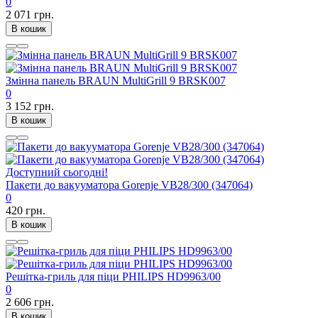
0
2 071 грн.
В кошик
Змінна панель BRAUN MultiGrill 9 BRSK007
0
3 152 грн.
В кошик
Доступний сьогодні!
Пакети до вакууматора Gorenje VB28/300 (347064)
0
420 грн.
В кошик
Решітка-гриль для піци PHILIPS HD9963/00
0
2 606 грн.
В кошик