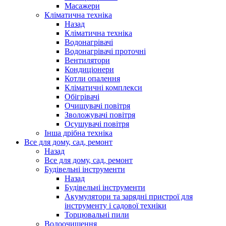
Масажери
Кліматична техніка
Назад
Кліматична техніка
Водонагрівачі
Водонагрівачі проточні
Вентилятори
Кондиціонери
Котли опалення
Кліматичні комплекси
Обігрівачі
Очищувачі повітря
Зволожувачі повітря
Осушувачі повітря
Інша дрібна техніка
Все для дому, сад, ремонт
Назад
Все для дому, сад, ремонт
Будівельні інструменти
Назад
Будівельні інструменти
Акумулятори та зарядні пристрої для
інструменту і садової техніки
Торцювальні пили
Водоочищення