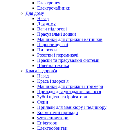
Електропечі
Електрочайники
Для дому
Назад
Для дому
Ваги підлогові
Прасувальні дошки
Машинки для стрижки катишків
Пароочищувачі
Пилососи
Розетки і перемикачі
Праски та прасувальні системи
Швейна техніка
Краса і здоров'я
Назад
Краса і здоров'я
Машинки для стрижки і тримери
Прилади для укладання волосся
Зубні щітки та іррігатори
Фени
Прилади для манікюру і педикюру
Косметичні прилади
Фотоепилятори
Епілятори
Електробритви