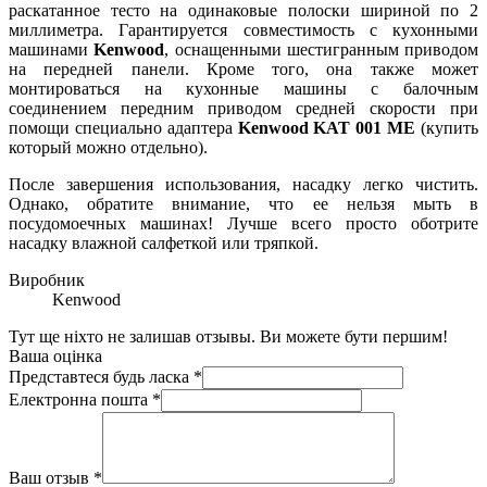
раскатанное тесто на одинаковые полоски шириной по 2
миллиметра. Гарантируется совместимость с кухонными
машинами
Kenwood
, оснащенными шестигранным приводом
на передней панели. Кроме того, она также может
монтироваться на кухонные машины с балочным
соединением передним приводом средней скорости при
помощи специально адаптера
Kenwood KAT 001 ME
(купить
который можно отдельно).
После завершения использования, насадку легко чистить.
Однако, обратите внимание, что ее нельзя мыть в
посудомоечных машинах! Лучше всего просто оботрите
насадку влажной салфеткой или тряпкой.
Виробник
Kenwood
Тут ще ніхто не залишав отзывы. Ви можете бути першим!
Ваша оцінка
Представтеся будь ласка
*
Електронна пошта
*
Ваш отзыв
*