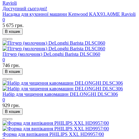
Доступний сьогодні!
Насадка для кухонної машини Kenwood KAX93.A0ME Ravioli
0
5 675 грн.
В кошик
Пітчер (молочник) DeLonghi Barista DLSC060
0
746 грн.
В кошик
Набір для чищення кавомашин DELONGHI DLSC306
0
929 грн.
В кошик
Форма для випікання PHILIPS XXL HD9957/00