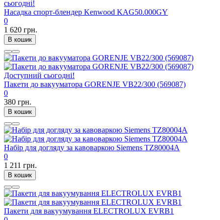
сьогодні!
Насадка спорт-блендер Kenwood KAG50.000GY
0
1 620 грн.
В кошик
Доступний сьогодні!
Пакети до вакууматора GORENJE VB22/300 (569087)
0
380 грн.
В кошик
Набір для догляду за кавоваркою Siemens TZ80004A
0
1 211 грн.
В кошик
Пакети для вакуумування ELECTROLUX EVRB1
0