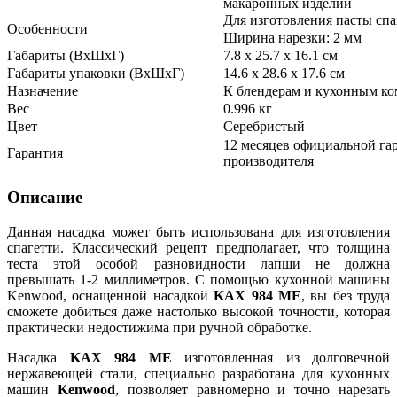
макаронных изделий
Для изготовления пасты спа
Особенности
Ширина нарезки: 2 мм
Габариты (ВхШхГ)
7.8 x 25.7 x 16.1 см
Габариты упаковки (ВхШхГ)
14.6 х 28.6 х 17.6 см
Назначение
К блендерам и кухонным к
Вес
0.996 кг
Цвет
Серебристый
12 месяцев официальной га
Гарантия
производителя
Описание
Данная насадка может быть использована для изготовления
спагетти. Классический рецепт предполагает, что толщина
теста этой особой разновидности лапши не должна
превышать 1-2 миллиметров. С помощью кухонной машины
Kenwood, оснащенной насадкой
KAX 984 ME
, вы без труда
сможете добиться даже настолько высокой точности, которая
практически недостижима при ручной обработке.
Насадка
KAX 984 ME
изготовленная из долговечной
нержавеющей стали, специально разработана для кухонных
машин
Kenwood
, позволяет равномерно и точно нарезать