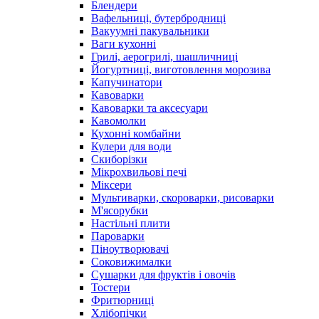
Блендери
Вафельниці, бутербродниці
Вакуумні пакувальники
Ваги кухонні
Грилі, аерогрилі, шашличниці
Йогуртниці, виготовлення морозива
Капучинатори
Кавоварки
Кавоварки та аксесуари
Кавомолки
Кухонні комбайни
Кулери для води
Скиборізки
Мікрохвильові печі
Міксери
Мультиварки, скороварки, рисоварки
М'ясорубки
Настільні плити
Пароварки
Піноутворювачі
Соковижималки
Сушарки для фруктів і овочів
Тостери
Фритюрниці
Хлібопічки