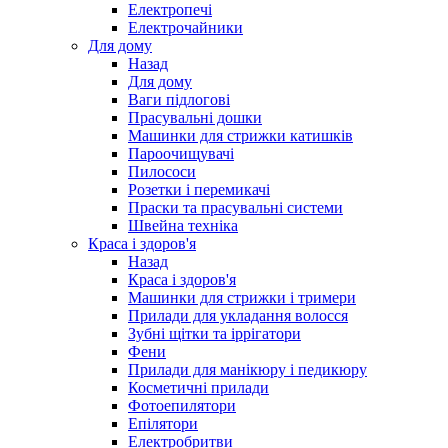
Електропечі
Електрочайники
Для дому
Назад
Для дому
Ваги підлогові
Прасувальні дошки
Машинки для стрижки катишків
Пароочищувачі
Пилососи
Розетки і перемикачі
Праски та прасувальні системи
Швейна техніка
Краса і здоров'я
Назад
Краса і здоров'я
Машинки для стрижки і тримери
Прилади для укладання волосся
Зубні щітки та іррігатори
Фени
Прилади для манікюру і педикюру
Косметичні прилади
Фотоепилятори
Епілятори
Електробритви