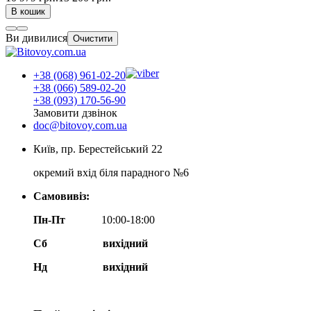
В кошик
Ви дивилися
Очистити
+38 (068) 961-02-20
+38 (066) 589-02-20
+38 (093) 170-56-90
Замовити дзвінок
doc@bitovoy.com.ua
Київ, пр. Берестейський 22
окремий вхід біля парадного №6
Самовивіз:
Пн-Пт
10:00-18:00
Сб
вихідний
Нд
вихідний