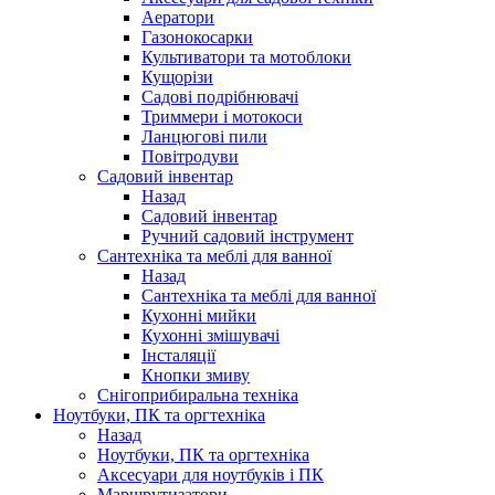
Аератори
Газонокосарки
Культиватори та мотоблоки
Кущорізи
Садові подрібнювачі
Триммери і мотокоси
Ланцюгові пили
Повітродуви
Садовий інвентар
Назад
Садовий інвентар
Ручний садовий інструмент
Сантехніка та меблі для ванної
Назад
Сантехніка та меблі для ванної
Кухонні мийки
Кухонні змішувачі
Інсталяції
Кнопки змиву
Снігоприбиральна техніка
Ноутбуки, ПК та оргтехніка
Назад
Ноутбуки, ПК та оргтехніка
Аксесуари для ноутбуків і ПК
Маршрутизатори