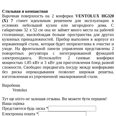
Стильная и компактная
Варочная поверхность на 2 конфорки
VENTOLUX HG320
(X) 7
станет идеальным решением для эксплуатации в
условиях небольшой кухни или загородного дома. С
габаритами 32 х 52 см она не займет много места на рабочей
столешнице, высвобождая больше пространства для других
кухонных принадлежностей. Прибор выполнен в корпусе из
нержавеющей стали, которая будет неприхотлива в очистке и
уходе. На фронтальной панели управления представлены 2
поворотных регулятора с интегрированной функцией
электроподжига. Используйте 2 газовые конфорки
мощностью 1.85 кВт и 3 кВт для приготовления блюд разной
сложности. Свободно передвигать посуду между конфорками
без риска опрокидывания позволит широкая решетка,
изготовленная из упрочненной эмалированной стали.
Виробник
Ventolux
Тут ще ніхто не залишав отзывы. Ви можете бути першим!
Ваша оцінка
Представтеся будь ласка
*
Електронна пошта
*