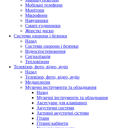
Мобільні телефони
Монітори
Мікрофони
Навушники
Смарт-годинники
Жорсткі диски
Системи охорони і безпеки
Назад
Системи охорони і безпеки
Відеоспостереження
Сигналізація
Тепловізори
Телевізор, фото, відео, аудіо
Назад
Телевізор, фото, відео, аудіо
Медіаплеєри
Музичні інструменти та обладнання
Назад
Музичні інструменти та обладнання
Аксесуари для клавішних
Акустичні системи
Активні акустичні сістеми
Гітари
Гітарні кабінети