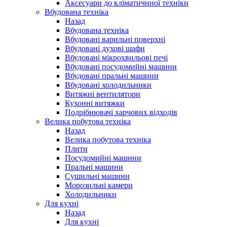
Аксесуари до кліматичнної техніки
Вбудована техніка
Назад
Вбудована техніка
Вбудовані варильні поверхні
Вбудовані духові шафи
Вбудовані мікрохвильові печі
Вбудовані посудомийні машини
Вбудовані пральні машини
Вбудовані холодильники
Витяжні вентилятори
Кухонні витяжки
Подрібнювачі харчових відходів
Велика побутова техніка
Назад
Велика побутова техніка
Плити
Посудомийні машини
Пральні машини
Сушильні машини
Морозильні камери
Холодильники
Для кухні
Назад
Для кухні