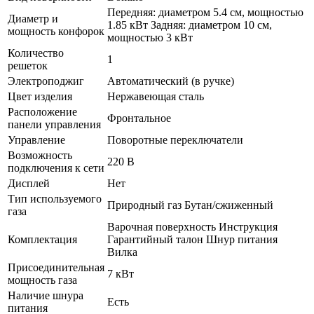
Передняя: диаметром 5.4 см, мощностью
Диаметр и
1.85 кВт Задняя: диаметром 10 см,
мощность конфорок
мощностью 3 кВт
Количество
1
решеток
Электроподжиг
Автоматический (в ручке)
Цвет изделия
Нержавеющая сталь
Расположение
Фронтальное
панели управления
Управление
Поворотные переключатели
Возможность
220 В
подключения к сети
Дисплей
Нет
Тип используемого
Природный газ Бутан/сжиженный
газа
Варочная поверхность Инструкция
Комплектация
Гарантийный талон Шнур питания
Вилка
Присоединительная
7 кВт
мощность газа
Наличие шнура
Есть
питания