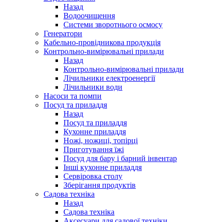
Назад
Водоочищення
Системи зворотнього осмосу
Генератори
Кабельно-провідникова продукція
Контрольно-вимірювальні прилади
Назад
Контрольно-вимірювальні прилади
Лічильники електроенергії
Лічильники води
Насоси та помпи
Посуд та приладдя
Назад
Посуд та приладдя
Кухонне приладдя
Ножі, ножиці, топірці
Приготування їжі
Посуд для бару і барний інвентар
Інші кухонне приладдя
Сервіровка столу
Зберігання продуктів
Садова техніка
Назад
Садова техніка
Аксесуари для садової техніки