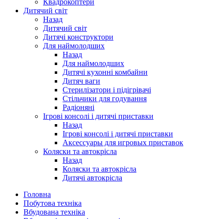
Квадрокоптери
Дитячий світ
Назад
Дитячий світ
Дитячі конструктори
Для наймолодших
Назад
Для наймолодших
Дитячі кухонні комбайни
Дитяч ваги
Стерилізатори і підігрівачі
Стільчики для годування
Радіоняні
Ігрові консолі і дитячі приставки
Назад
Ігрові консолі і дитячі приставки
Аксессуары для игровых приставок
Коляски та автокрісла
Назад
Коляски та автокрісла
Дитячі автокрісла
Головна
Побутова техніка
Вбудована техніка