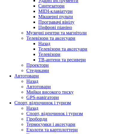
Ударні інструменти
Синтезатори
MIDI-клавіатури
Мікшерні пульти
Програвачі вінілу
Цифрові піаніно
Музичні центри та магнітоли
Телевізори та аксесуари
Назад
Телевізори та аксесуари
Телевізори
ТВ-антени та ресивери
Проектори
Стедиками
Автотовари
Назад
Автотовари
Мийки високого тиску
GPS-навігатори
Спорт, відпочинок і туризм
Назад
Спорт, відпочинок і туризм
Гіроборди
Термосумки і аксесуари
Ехолоти та картплоттери