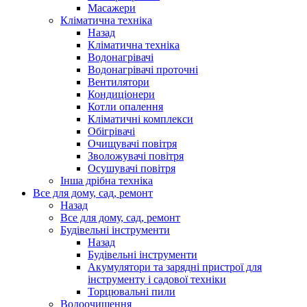
Масажери
Кліматична техніка
Назад
Кліматична техніка
Водонагрівачі
Водонагрівачі проточні
Вентилятори
Кондиціонери
Котли опалення
Кліматичні комплекси
Обігрівачі
Очищувачі повітря
Зволожувачі повітря
Осушувачі повітря
Інша дрібна техніка
Все для дому, сад, ремонт
Назад
Все для дому, сад, ремонт
Будівельні інструменти
Назад
Будівельні інструменти
Акумулятори та зарядні пристрої для
інструменту і садової техніки
Торцювальні пили
Водоочищення