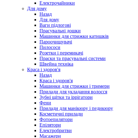
Електрочайники
Для дому
Назад
Для дому
Ваги підлогові
Прасувальні дошки
Машинки для стрижки катишків
Пароочищувачі
Пилососи
Розетки і перемикачі
Праски та прасувальні системи
Швейна техніка
Краса і здоров'я
Назад
Краса і здоров'я
Машинки для стрижки і тримери
Прилади для укладання волосся
Зубні щітки та іррігатори
Фени
Прилади для манікюру і педикюру
Косметичні прилади
Фотоепилятори
Епілятори
Електробритви
Масажери