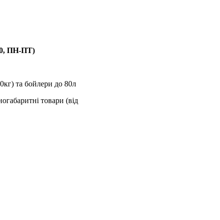
00, ПН-ПТ)
0кг) та бойлери до 80л
ногабаритні товари (від