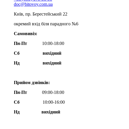
doc@bitovoy.com.ua
Київ, пр. Берестейський 22
окремий вхід біля парадного №6
Самовивіз:
Пн-Пт
10:00-18:00
Сб
вихідний
Нд
вихідний
Прийом дзвінків:
Пн-Пт
09:00-18:00
Сб
10:00-16:00
Нд вихідний