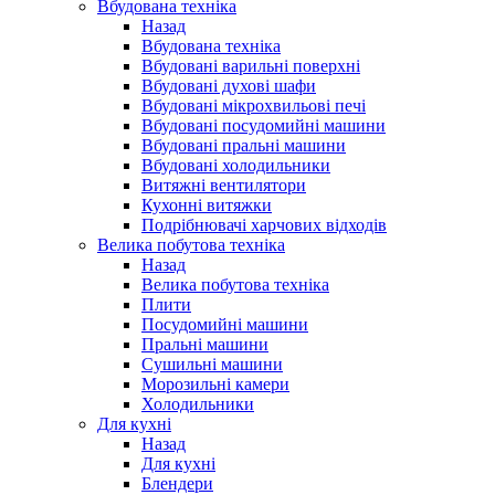
Вбудована техніка
Назад
Вбудована техніка
Вбудовані варильні поверхні
Вбудовані духові шафи
Вбудовані мікрохвильові печі
Вбудовані посудомийні машини
Вбудовані пральні машини
Вбудовані холодильники
Витяжні вентилятори
Кухонні витяжки
Подрібнювачі харчових відходів
Велика побутова техніка
Назад
Велика побутова техніка
Плити
Посудомийні машини
Пральні машини
Сушильні машини
Морозильні камери
Холодильники
Для кухні
Назад
Для кухні
Блендери