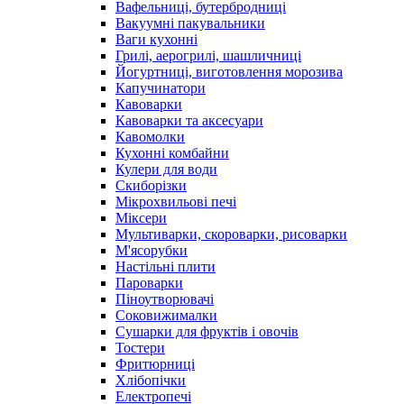
Вафельниці, бутербродниці
Вакуумні пакувальники
Ваги кухонні
Грилі, аерогрилі, шашличниці
Йогуртниці, виготовлення морозива
Капучинатори
Кавоварки
Кавоварки та аксесуари
Кавомолки
Кухонні комбайни
Кулери для води
Скиборізки
Мікрохвильові печі
Міксери
Мультиварки, скороварки, рисоварки
М'ясорубки
Настільні плити
Пароварки
Піноутворювачі
Соковижималки
Сушарки для фруктів і овочів
Тостери
Фритюрниці
Хлібопічки
Електропечі