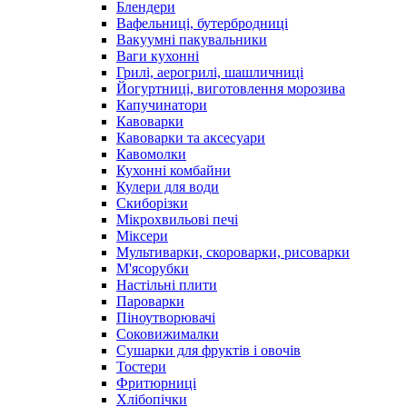
Блендери
Вафельниці, бутербродниці
Вакуумні пакувальники
Ваги кухонні
Грилі, аерогрилі, шашличниці
Йогуртниці, виготовлення морозива
Капучинатори
Кавоварки
Кавоварки та аксесуари
Кавомолки
Кухонні комбайни
Кулери для води
Скиборізки
Мікрохвильові печі
Міксери
Мультиварки, скороварки, рисоварки
М'ясорубки
Настільні плити
Пароварки
Піноутворювачі
Соковижималки
Сушарки для фруктів і овочів
Тостери
Фритюрниці
Хлібопічки