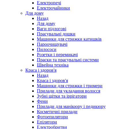
Електропечі
Електрочайники
Для дому
Назад
Для дому
Ваги підлогові
Прасувальні дошки
Машинки для стрижки катишків
Пароочищувачі
Пилососи
Розетки і перемикачі
Праски та прасувальні системи
Швейна техніка
Краса і здоров'я
Назад
Краса і здоров'я
Машинки для стрижки і тримери
Прилади для укладання волосся
Зубні щітки та іррігатори
Фени
Прилади для манікюру і педикюру
Косметичні прилади
Фотоепилятори
Епілятори
Електробритви