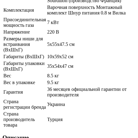
Sourdillon (производство Франция)
Варочная поверхность Монтажный
Комплектация
комплект Шнур питания 0.8 м Вилка
Присоединительная
7 кВт
мощность газа
Напряжение
220 В
Размеры ниши для
встраивания
5х55х47.5 см
(ВхШхГ)
Габариты (ВхШхГ)
10х59х52 см
Габариты упаковки
35х54х47 см
(ВхШхГ)
Вес
8.5 кг
Вес в упаковке
9.5 кг
36 месяцев официальной гарантии от
Гарантия
производителя
Страна
Украина
регистрации бренда
Страна
производитель
Турция
товара
Описание