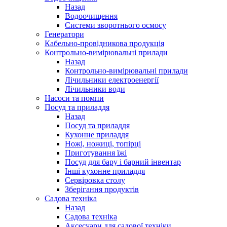
Назад
Водоочищення
Системи зворотнього осмосу
Генератори
Кабельно-провідникова продукція
Контрольно-вимірювальні прилади
Назад
Контрольно-вимірювальні прилади
Лічильники електроенергії
Лічильники води
Насоси та помпи
Посуд та приладдя
Назад
Посуд та приладдя
Кухонне приладдя
Ножі, ножиці, топірці
Приготування їжі
Посуд для бару і барний інвентар
Інші кухонне приладдя
Сервіровка столу
Зберігання продуктів
Садова техніка
Назад
Садова техніка
Аксесуари для садової техніки