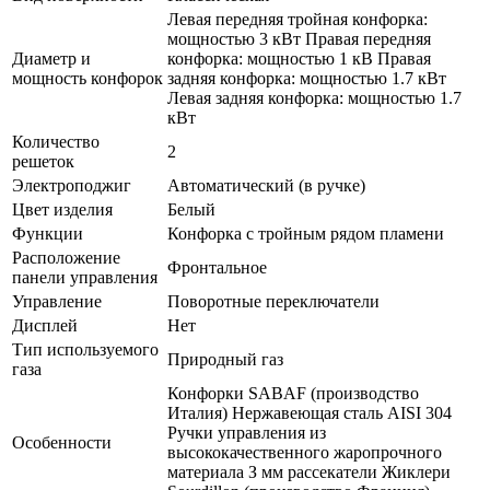
Левая передняя тройная конфорка:
мощностью 3 кВт Правая передняя
Диаметр и
конфорка: мощностью 1 кВ Правая
мощность конфорок
задняя конфорка: мощностью 1.7 кВт
Левая задняя конфорка: мощностью 1.7
кВт
Количество
2
решеток
Электроподжиг
Автоматический (в ручке)
Цвет изделия
Белый
Функции
Конфорка с тройным рядом пламени
Расположение
Фронтальное
панели управления
Управление
Поворотные переключатели
Дисплей
Нет
Тип используемого
Природный газ
газа
Конфорки SABAF (производство
Италия) Нержавеющая сталь AISI 304
Ручки управления из
Особенности
высококачественного жаропрочного
материала З мм рассекатели Жиклери