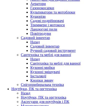
Аератори
Газонокосарки
Культиватори та мотоблоки
Кущорізи
Садові подрібнювачі
Триммери і мотокоси
Ланцюгові пили
Повітродуви
Садовий інвентар
Назад
Садовий інвентар
Ручний садовий інструмент
Сантехніка та меблі для ванної
Назад
Сантехніка та меблі для ванної
Кухонні мийки
Кухонні змішувачі
Інсталяції
Кнопки змиву
Снігоприбиральна техніка
Ноутбуки, ПК та оргтехніка
Назад
Ноутбуки, ПК та оргтехніка
Аксесуари для ноутбуків і ПК
Маршрутизатори