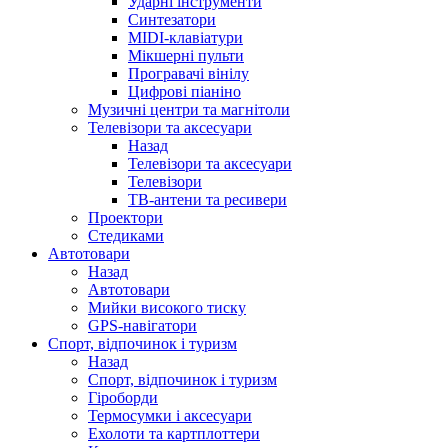
Ударні інструменти
Синтезатори
MIDI-клавіатури
Мікшерні пульти
Програвачі вінілу
Цифрові піаніно
Музичні центри та магнітоли
Телевізори та аксесуари
Назад
Телевізори та аксесуари
Телевізори
ТВ-антени та ресивери
Проектори
Стедиками
Автотовари
Назад
Автотовари
Мийки високого тиску
GPS-навігатори
Спорт, відпочинок і туризм
Назад
Спорт, відпочинок і туризм
Гіроборди
Термосумки і аксесуари
Ехолоти та картплоттери