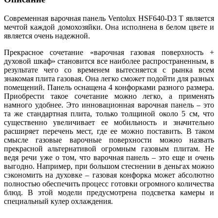
Современная варочная панель Ventolux HSF640-D3 T является
мечтой каждой домохозяйки. Она исполнена в белом цвете и
является очень надежной.
Прекрасное сочетание «варочная газовая поверхность +
духовой шкаф» становится все наиболее распространенным, в
результате чего со временем вытесняется с рынка всем
знакомая плита газовая. Она легко сможет подойти для разных
помещений. Панель оснащена 4 конфорками разного размера.
Приобрести такое сочетание можно легко, а применять
намного удобнее. Это инновационная варочная панель – это
та же стандартная плита, только толщиной около 5 см, что
существенно увеличивает ее мобильность и значительно
расширяет перечень мест, где ее можно поставить. В таком
смысле газовые варочные поверхности можно назвать
прекрасной альтернативой огромным газовым плитам. Не
ведя речи уже о том, что варочная панель – это еще и очень
выгодно. Например, при большом стеснении в деньгах можно
сэкономить на духовке – газовая конфорка может абсолютно
полностью обеспечить процесс готовки огромного количества
блюд. В этой модели предусмотрена подсветка камеры и
специальный кулер охлаждения.