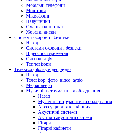
Мобільні телефони
Монітори
Мікрофони
Навушники
Смарт-годинники
Жорсткі диски
Системи охорони і безпеки
Назад
Системи охорони і безпеки
Відеоспостереження
Сигналізація
Тепловізори
Телевізор, фото, відео, аудіо
Назад
Телевізор, фото, відео, аудіо
Медіаплеєри
Музичні інструменти та обладнання
Назад
Музичні інструменти та обладнання
Аксесуари для клавішних
Акустичні системи
Активні акустичні сістеми
Гітари
Гітарні кабінети