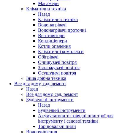
Масажери
Кліматична техніка
Назад
Кліматична техніка
Водонагрівачі
Водонагрівачі проточні
Вентилятори
Кондиціонери
Котли опалення
Кліматичні комплекси
Обігрівачі
Очищувачі повітря
Зволожувачі повітря
Осушувачі повітря
Інша дрібна техніка
Все для дому, сад, ремонт
Назад
Все для дому, сад, ремонт
Будівельні інструменти
Назад
Будівельні інструменти
Акумулятори та зарядні пристрої для
інструменту і садової техніки
Торцювальні пили
Водоочищення