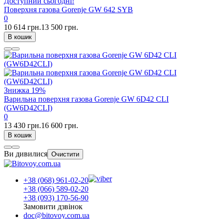
Доступний сьогодні!
Поверхня газова Gorenje GW 642 SYB
0
10 614 грн.
13 500 грн.
В кошик
Знижка
19%
Варильна поверхня газова Gorenje GW 6D42 CLI
(GW6D42CLI)
0
13 430 грн.
16 600 грн.
В кошик
Ви дивилися
Очистити
+38 (068) 961-02-20
+38 (066) 589-02-20
+38 (093) 170-56-90
Замовити дзвінок
doc@bitovoy.com.ua