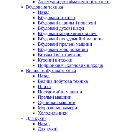
Аксесуари до кліматичнної техніки
Вбудована техніка
Назад
Вбудована техніка
Вбудовані варильні поверхні
Вбудовані духові шафи
Вбудовані мікрохвильові печі
Вбудовані посудомийні машини
Вбудовані пральні машини
Вбудовані холодильники
Витяжні вентилятори
Кухонні витяжки
Подрібнювачі харчових відходів
Велика побутова техніка
Назад
Велика побутова техніка
Плити
Посудомийні машини
Пральні машини
Сушильні машини
Морозильні камери
Холодильники
Для кухні
Назад
Для кухні