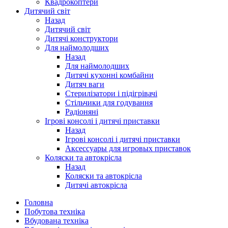
Квадрокоптери
Дитячий світ
Назад
Дитячий світ
Дитячі конструктори
Для наймолодших
Назад
Для наймолодших
Дитячі кухонні комбайни
Дитяч ваги
Стерилізатори і підігрівачі
Стільчики для годування
Радіоняні
Ігрові консолі і дитячі приставки
Назад
Ігрові консолі і дитячі приставки
Аксессуары для игровых приставок
Коляски та автокрісла
Назад
Коляски та автокрісла
Дитячі автокрісла
Головна
Побутова техніка
Вбудована техніка