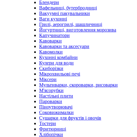
Блендери
Вафельниці, бутербродниці
Вакуумні пакувальники
Ваги кухонні
Грилі, аерогрилі, шашличниці
Йогуртниці, виготовлення морозива
Капучинатори
Кавоварки
Кавоварки та аксесуари
Кавомолки
Кухонні комбайни
Кулери для води
Скиборізки
Мікрохвильові печі
Міксери
Мультиварки, скороварки, рисоварки
М'ясорубки
Настільні плити
Пароварки
Піноутворювачі
Соковижималки
Сушарки для фруктів і овочів
Тостери
Фритюрниці
Хлібопічки