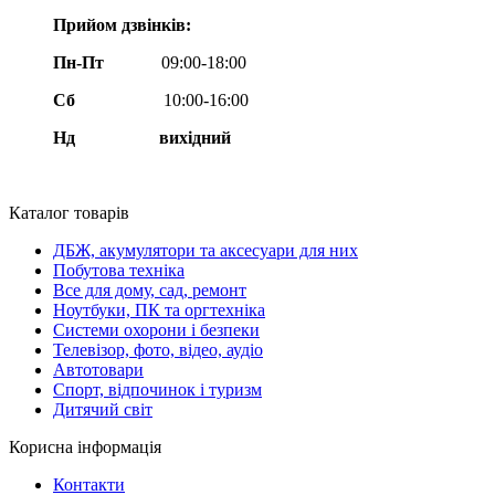
Прийом дзвінків:
Пн-Пт
09:00-18:00
Сб
10:00-16:00
Нд вихідний
Каталог товарів
ДБЖ, акумулятори та аксесуари для них
Побутова техніка
Все для дому, сад, ремонт
Ноутбуки, ПК та оргтехніка
Системи охорони і безпеки
Телевізор, фото, відео, аудіо
Автотовари
Спорт, відпочинок і туризм
Дитячий світ
Корисна інформація
Контакти