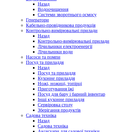
Назад
Водоочищення
Системи зворотнього осмосу
Генератори
Кабельно-провідникова продукція
Контрольно-вимірювальні прилади
Назад
Контрольно-вимірювальні прилади
Лічильники електроенергії
Лічильники води
Насоси та помпи
Посуд та приладдя
Назад
Посуд та приладдя
Кухонне приладдя
Ножі, ножиці, топірці
Приготування їжі
Посуд для бару і барний інвентар
Інші кухонне приладдя
Сервіровка столу
Зберігання продуктів
Садова техніка
Назад
Садова техніка
Аксесуари для садової техніки