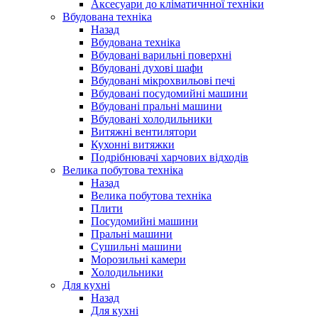
Аксесуари до кліматичнної техніки
Вбудована техніка
Назад
Вбудована техніка
Вбудовані варильні поверхні
Вбудовані духові шафи
Вбудовані мікрохвильові печі
Вбудовані посудомийні машини
Вбудовані пральні машини
Вбудовані холодильники
Витяжні вентилятори
Кухонні витяжки
Подрібнювачі харчових відходів
Велика побутова техніка
Назад
Велика побутова техніка
Плити
Посудомийні машини
Пральні машини
Сушильні машини
Морозильні камери
Холодильники
Для кухні
Назад
Для кухні