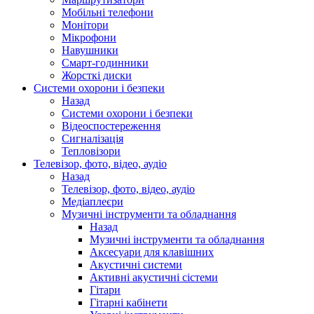
Мобільні телефони
Монітори
Мікрофони
Навушники
Смарт-годинники
Жорсткі диски
Системи охорони і безпеки
Назад
Системи охорони і безпеки
Відеоспостереження
Сигналізація
Тепловізори
Телевізор, фото, відео, аудіо
Назад
Телевізор, фото, відео, аудіо
Медіаплеєри
Музичні інструменти та обладнання
Назад
Музичні інструменти та обладнання
Аксесуари для клавішних
Акустичні системи
Активні акустичні сістеми
Гітари
Гітарні кабінети