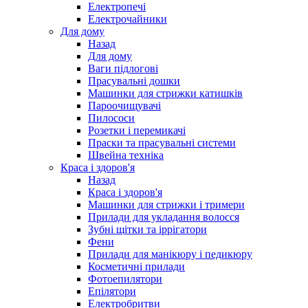
Електропечі
Електрочайники
Для дому
Назад
Для дому
Ваги підлогові
Прасувальні дошки
Машинки для стрижки катишків
Пароочищувачі
Пилососи
Розетки і перемикачі
Праски та прасувальні системи
Швейна техніка
Краса і здоров'я
Назад
Краса і здоров'я
Машинки для стрижки і тримери
Прилади для укладання волосся
Зубні щітки та іррігатори
Фени
Прилади для манікюру і педикюру
Косметичні прилади
Фотоепилятори
Епілятори
Електробритви