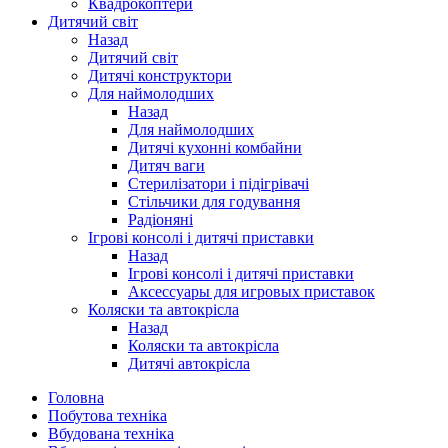
Квадрокоптери
Дитячий світ
Назад
Дитячий світ
Дитячі конструктори
Для наймолодших
Назад
Для наймолодших
Дитячі кухонні комбайни
Дитяч ваги
Стерилізатори і підігрівачі
Стільчики для годування
Радіоняні
Ігрові консолі і дитячі приставки
Назад
Ігрові консолі і дитячі приставки
Аксессуары для игровых приставок
Коляски та автокрісла
Назад
Коляски та автокрісла
Дитячі автокрісла
Головна
Побутова техніка
Вбудована техніка