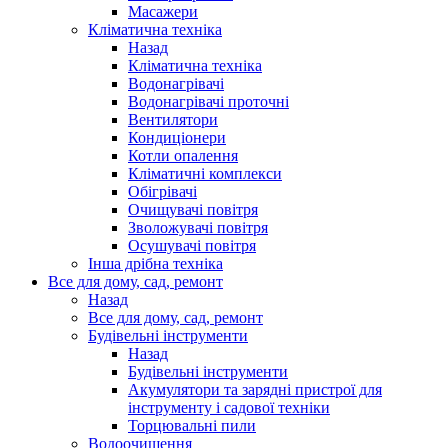
Масажери
Кліматична техніка
Назад
Кліматична техніка
Водонагрівачі
Водонагрівачі проточні
Вентилятори
Кондиціонери
Котли опалення
Кліматичні комплекси
Обігрівачі
Очищувачі повітря
Зволожувачі повітря
Осушувачі повітря
Інша дрібна техніка
Все для дому, сад, ремонт
Назад
Все для дому, сад, ремонт
Будівельні інструменти
Назад
Будівельні інструменти
Акумулятори та зарядні пристрої для
інструменту і садової техніки
Торцювальні пили
Водоочищення