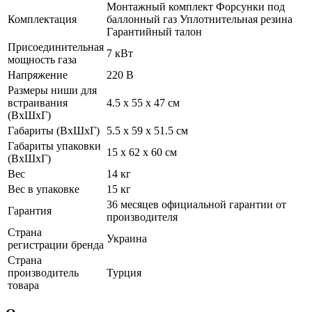
Монтажный комплект Форсунки под
Комплектация
баллонный газ Уплотнительная резина
Гарантийный талон
Присоединительная
7 кВт
мощность газа
Напряжение
220 В
Размеры ниши для
встраивания
4.5 х 55 х 47 см
(ВхШхГ)
Габариты (ВхШхГ)
5.5 х 59 х 51.5 см
Габариты упаковки
15 х 62 х 60 см
(ВхШхГ)
Вес
14 кг
Вес в упаковке
15 кг
36 месяцев официальной гарантии от
Гарантия
производителя
Страна
Украина
регистрации бренда
Страна
производитель
Турция
товара