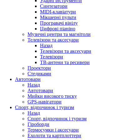
Ударні інструменти
Синтезатори
MIDI-клавіатури
Мікшерні пульти
Програвачі вінілу
Цифрові піаніно
Музичні центри та магнітоли
Телевізори та аксесуари
Назад
Телевізори та аксесуари
Телевізори
ТВ-антени та ресивери
Проектори
Стедиками
Автотовари
Назад
Автотовари
Мийки високого тиску
GPS-навігатори
Спорт, відпочинок і туризм
Назад
Спорт, відпочинок і туризм
Гіроборди
Термосумки і аксесуари
Ехолоти та картплоттери