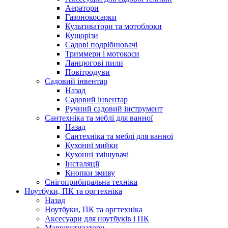
Аератори
Газонокосарки
Культиватори та мотоблоки
Кущорізи
Садові подрібнювачі
Триммери і мотокоси
Ланцюгові пили
Повітродуви
Садовий інвентар
Назад
Садовий інвентар
Ручний садовий інструмент
Сантехніка та меблі для ванної
Назад
Сантехніка та меблі для ванної
Кухонні мийки
Кухонні змішувачі
Інсталяції
Кнопки змиву
Снігоприбиральна техніка
Ноутбуки, ПК та оргтехніка
Назад
Ноутбуки, ПК та оргтехніка
Аксесуари для ноутбуків і ПК
Маршрутизатори