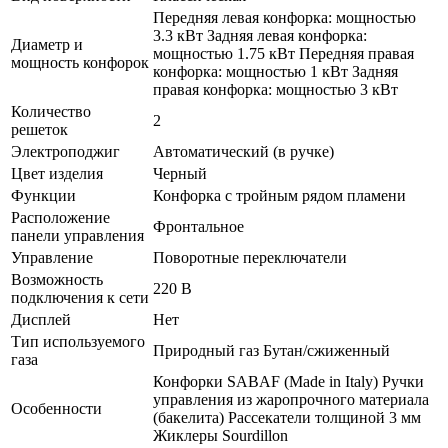
Передняя левая конфорка: мощностью
3.3 кВт Задняя левая конфорка:
Диаметр и
мощностью 1.75 кВт Передняя правая
мощность конфорок
конфорка: мощностью 1 кВт Задняя
правая конфорка: мощностью 3 кВт
Количество
2
решеток
Электроподжиг
Автоматический (в ручке)
Цвет изделия
Черный
Функции
Конфорка с тройным рядом пламени
Расположение
Фронтальное
панели управления
Управление
Поворотные переключатели
Возможность
220 В
подключения к сети
Дисплей
Нет
Тип используемого
Природный газ Бутан/сжиженный
газа
Конфорки SABAF (Made in Italy) Ручки
управления из жаропрочного материала
Особенности
(бакелита) Рассекатели толщиной 3 мм
Жиклеры Sourdillon