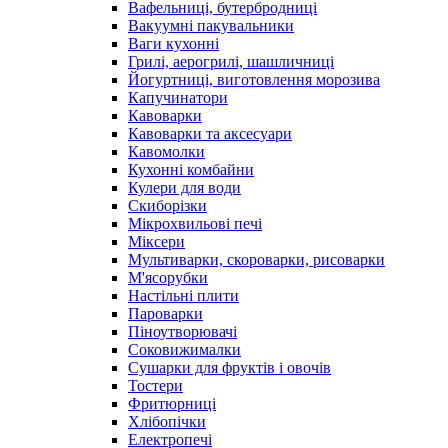
Вафельниці, бутербродниці
Вакуумні пакувальники
Ваги кухонні
Грилі, аерогрилі, шашличниці
Йогуртниці, виготовлення морозива
Капучинатори
Кавоварки
Кавоварки та аксесуари
Кавомолки
Кухонні комбайни
Кулери для води
Скиборізки
Мікрохвильові печі
Міксери
Мультиварки, скороварки, рисоварки
М'ясорубки
Настільні плити
Пароварки
Піноутворювачі
Соковижималки
Сушарки для фруктів і овочів
Тостери
Фритюрниці
Хлібопічки
Електропечі