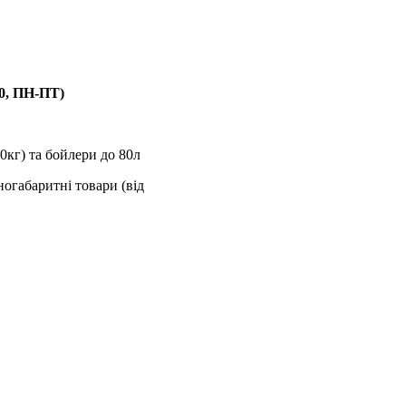
00, ПН-ПТ)
0кг) та бойлери до 80л
ногабаритні товари (від