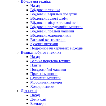
Вбудована техніка
Назад
Вбудована техніка
Вбудовані варильні поверхні
Вбудовані духові шафи
Вбудовані мікрохвильові печі
Вбудовані посудомийні машини
Вбудовані пральні машини
Вбудовані холодильники
Витяжні вентилятори
Кухонні витяжки
Подрібнювачі харчових відходів
Велика побутова техніка
Назад
Велика побутова техніка
Плити
Посудомийні машини
Пральні машини
Сушильні машини
Морозильні камери
Холодильники
Для кухні
Назад
Для кухні
Блендери