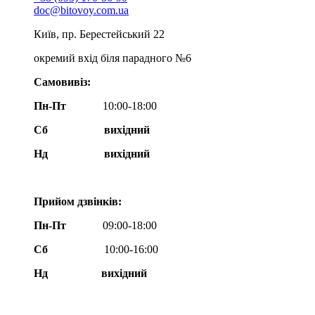
doc@bitovoy.com.ua
Київ, пр. Берестейський 22
окремий вхід біля парадного №6
Самовивіз:
Пн-Пт
10:00-18:00
Сб
вихідний
Нд
вихідний
Прийом дзвінків:
Пн-Пт
09:00-18:00
Сб
10:00-16:00
Нд вихідний