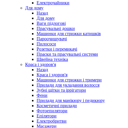
Електрочайники
Для дому
Назад
Для дому
Ваги підлогові
Прасувальні дошки
Машинки для стрижки катишків
Пароочищувачі
Пилососи
Розетки і перемикачі
Праски та прасувальні системи
Швейна техніка
Краса і здоров'я
Назад
Краса і здоров'я
Машинки для стрижки і тримери
Прилади для укладання волосся
Зубні щітки та іррігатори
Фени
Прилади для манікюру і педикюру
Косметичні прилади
Фотоепилятори
Епілятори
Електробритви
Масажери