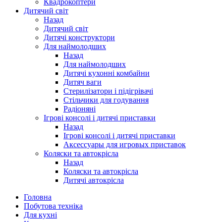
Квадрокоптери
Дитячий світ
Назад
Дитячий світ
Дитячі конструктори
Для наймолодших
Назад
Для наймолодших
Дитячі кухонні комбайни
Дитяч ваги
Стерилізатори і підігрівачі
Стільчики для годування
Радіоняні
Ігрові консолі і дитячі приставки
Назад
Ігрові консолі і дитячі приставки
Аксессуары для игровых приставок
Коляски та автокрісла
Назад
Коляски та автокрісла
Дитячі автокрісла
Головна
Побутова техніка
Для кухні