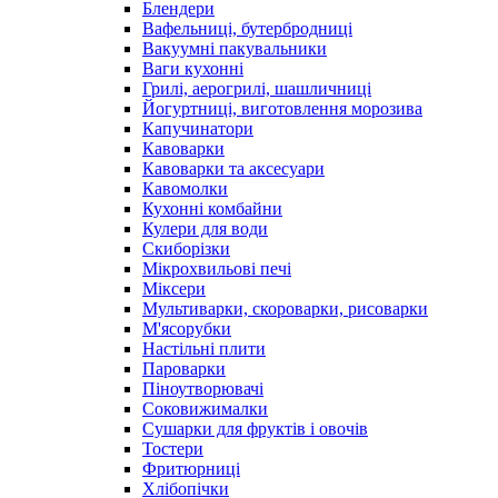
Блендери
Вафельниці, бутербродниці
Вакуумні пакувальники
Ваги кухонні
Грилі, аерогрилі, шашличниці
Йогуртниці, виготовлення морозива
Капучинатори
Кавоварки
Кавоварки та аксесуари
Кавомолки
Кухонні комбайни
Кулери для води
Скиборізки
Мікрохвильові печі
Міксери
Мультиварки, скороварки, рисоварки
М'ясорубки
Настільні плити
Пароварки
Піноутворювачі
Соковижималки
Сушарки для фруктів і овочів
Тостери
Фритюрниці
Хлібопічки