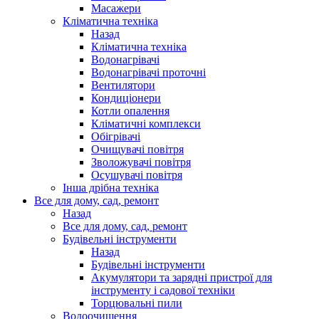
Масажери
Кліматична техніка
Назад
Кліматична техніка
Водонагрівачі
Водонагрівачі проточні
Вентилятори
Кондиціонери
Котли опалення
Кліматичні комплекси
Обігрівачі
Очищувачі повітря
Зволожувачі повітря
Осушувачі повітря
Інша дрібна техніка
Все для дому, сад, ремонт
Назад
Все для дому, сад, ремонт
Будівельні інструменти
Назад
Будівельні інструменти
Акумулятори та зарядні пристрої для
інструменту і садової техніки
Торцювальні пили
Водоочищення