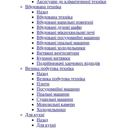
Аксесуари до кліматичнної техніки
Вбудована техніка
Назад
Вбудована техніка
Вбудовані варильні поверхні
Вбудовані духові шафи
Вбудовані мікрохвильові печі
Вбудовані посудомийні машини
Вбудовані пральні машини
Вбудовані холодильники
Витяжні вентилятори
Кухонні витяжки
Подрібнювачі харчових відходів
Велика побутова техніка
Назад
Велика побутова техніка
Плити
Посудомийні машини
Пральні машини
Сушильні машини
Морозильні камери
Холодильники
Для кухні
Назад
Для кухні