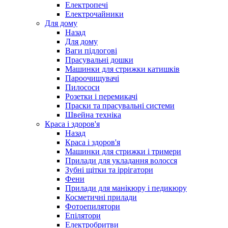
Електропечі
Електрочайники
Для дому
Назад
Для дому
Ваги підлогові
Прасувальні дошки
Машинки для стрижки катишків
Пароочищувачі
Пилососи
Розетки і перемикачі
Праски та прасувальні системи
Швейна техніка
Краса і здоров'я
Назад
Краса і здоров'я
Машинки для стрижки і тримери
Прилади для укладання волосся
Зубні щітки та іррігатори
Фени
Прилади для манікюру і педикюру
Косметичні прилади
Фотоепилятори
Епілятори
Електробритви