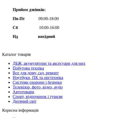
Прийом дзвінків:
Пн-Пт
09:00-18:00
Сб
10:00-16:00
Нд вихідний
Каталог товарів
ДБЖ, акумулятори та аксесуари для них
Побутова техніка
Все для дому, сад, ремонт
Ноутбуки, ПК та оргтехніка
Системи охорони і безпеки
Телевізор, фото, відео, аудіо
Автотовари
Спорт, відпочинок і туризм
Дитячий світ
Корисна інформація