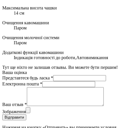
Максимальна висота чашки
14 см
Очищення кавомашини
Паром
Очищення молочної системи
Паром
Додаткові функції кавомашини
Індикація готовності до роботи,Автовимикання
Тут ще ніхто не залишав отзывы. Ви можете бути першим!
Ваша оцінка
Представтеся будь ласка
*
Електронна пошта
*
Ваш отзыв
*
Зображення
Відправити
Нажимая на кнопку «Отправить» вы принимаете условия