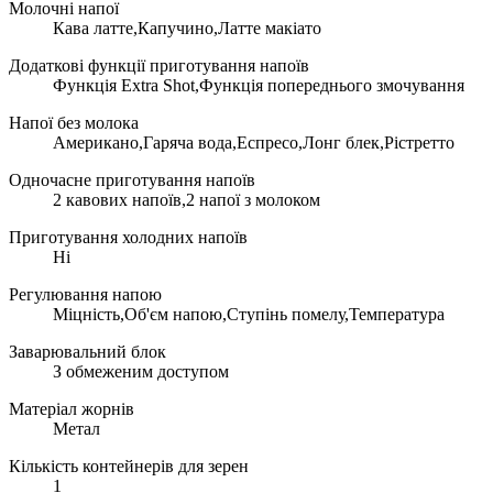
Молочні напої
Кава латте,Капучино,Латте макіато
Додаткові функції приготування напоїв
Функція Extra Shot,Функція попереднього змочування
Напої без молока
Американо,Гаряча вода,Еспресо,Лонг блек,Рістретто
Одночасне приготування напоїв
2 кавових напоїв,2 напої з молоком
Приготування холодних напоїв
Ні
Регулювання напою
Міцність,Об'єм напою,Ступінь помелу,Температура
Заварювальний блок
З обмеженим доступом
Матеріал жорнів
Метал
Кількість контейнерів для зерен
1