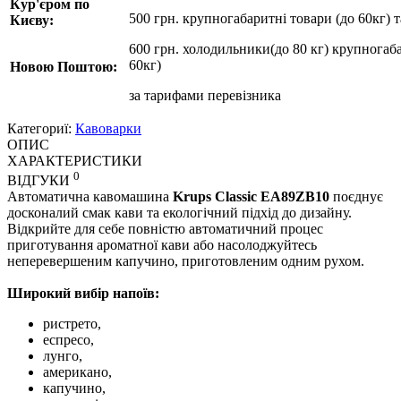
Кур'єром по
500 грн. крупногабаритні товари (до 60кг) 
Києву:
600 грн. холодильники(до 80 кг) крупногаба
60кг)
Новою Поштою:
за
тарифами перевізника
Категориї:
Кавоварки
ОПИС
ХАРАКТЕРИСТИКИ
0
ВІДГУКИ
Автоматична кавомашина
Krups Classic EA89ZB10
поєднує
досконалий смак кави та екологічний підхід до дизайну.
Відкрийте для себе повністю автоматичний процес
приготування ароматної кави або насолоджуйтесь
неперевершеним капучино, приготовленим одним рухом.
Широкий вибір напоїв:
ристрето,
еспресо,
лунго,
американо,
капучино,