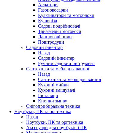
Аератори
Газонокосарки
Культиватори та мотоблоки
Кущорізи
Садові подрібнювачі
Триммери і мотокоси
Ланцюгові пили
Повітродуви
Садовий інвентар
Назад
Садовий інвентар
Ручний садовий інструмент
Сантехніка та меблі для ванної
Назад
Сантехніка та меблі для ванної
Кухонні мийки
Кухонні змішувачі
Інсталяції
Кнопки змиву
Снігоприбиральна техніка
Ноутбуки, ПК та оргтехніка
Назад
Ноутбуки, ПК та оргтехніка
Аксесуари для ноутбуків і ПК
Маршрутизатори