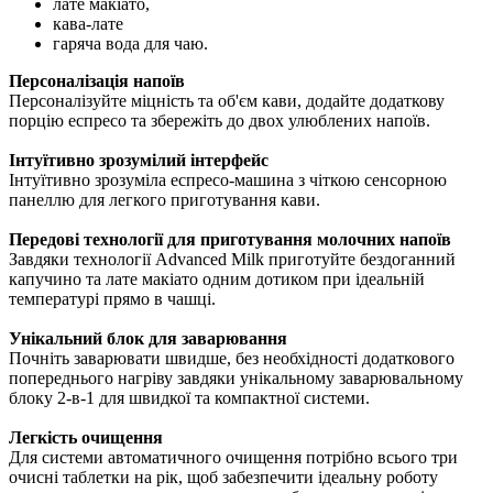
лате макіато,
кава-лате
гаряча вода для чаю.
Персоналізація напоїв
Персоналізуйте міцність та об'єм кави, додайте додаткову
порцію еспресо та збережіть до двох улюблених напоїв.
Інтуїтивно зрозумілий інтерфейс
Інтуїтивно зрозуміла еспресо-машина з чіткою сенсорною
панеллю для легкого приготування кави.
Передові технології для приготування молочних напоїв
Завдяки технології Advanced Milk приготуйте бездоганний
капучино та лате макіато одним дотиком при ідеальній
температурі прямо в чашці.
Унікальний блок для заварювання
Почніть заварювати швидше, без необхідності додаткового
попереднього нагріву завдяки унікальному заварювальному
блоку 2-в-1 для швидкої та компактної системи.
Легкість очищення
Для системи автоматичного очищення потрібно всього три
очисні таблетки на рік, щоб забезпечити ідеальну роботу