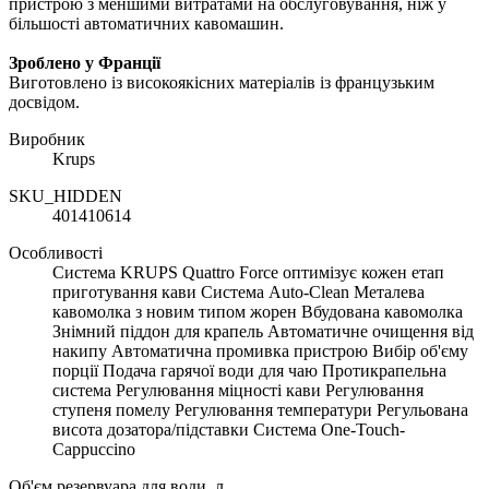
пристрою з меншими витратами на обслуговування, ніж у
більшості автоматичних кавомашин.
Зроблено у Франції
Виготовлено із високоякісних матеріалів із французьким
досвідом.
Виробник
Krups
SKU_HIDDEN
401410614
Особливості
Система KRUPS Quattro Force оптимізує кожен етап
приготування кави Система Auto-Clean Металева
кавомолка з новим типом жорен Вбудована кавомолка
Знімний піддон для крапель Автоматичне очищення від
накипу Автоматична промивка пристрою Вибір об'єму
порції Подача гарячої води для чаю Протикрапельна
система Регулювання міцності кави Регулювання
ступеня помелу Регулювання температури Регульована
висота дозатора/підставки Система One-Touch-
Cappuccino
Об'єм резервуара для води, л