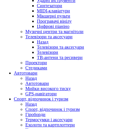
Ударні інструменти
Синтезатори
MIDI-клавіатури
Мікшерні пульти
Програвачі вінілу
Цифрові піаніно
Музичні центри та магнітоли
Телевізори та аксесуари
Назад
Телевізори та аксесуари
Телевізори
ТВ-антени та ресивери
Проектори
Стедиками
Автотовари
Назад
Автотовари
Мийки високого тиску
GPS-навігатори
Спорт, відпочинок і туризм
Назад
Спорт, відпочинок і туризм
Гіроборди
Термосумки і аксесуари
Ехолоти та картплоттери