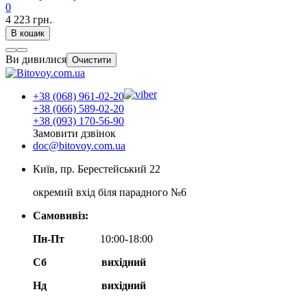
0
4 223 грн.
В кошик
Ви дивилися
Очистити
+38 (068) 961-02-20
+38 (066) 589-02-20
+38 (093) 170-56-90
Замовити дзвінок
doc@bitovoy.com.ua
Київ, пр. Берестейський 22
окремий вхід біля парадного №6
Самовивіз:
Пн-Пт
10:00-18:00
Сб
вихідний
Нд
вихідний