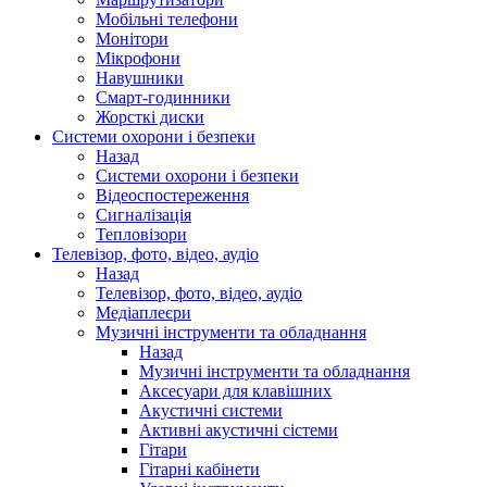
Мобільні телефони
Монітори
Мікрофони
Навушники
Смарт-годинники
Жорсткі диски
Системи охорони і безпеки
Назад
Системи охорони і безпеки
Відеоспостереження
Сигналізація
Тепловізори
Телевізор, фото, відео, аудіо
Назад
Телевізор, фото, відео, аудіо
Медіаплеєри
Музичні інструменти та обладнання
Назад
Музичні інструменти та обладнання
Аксесуари для клавішних
Акустичні системи
Активні акустичні сістеми
Гітари
Гітарні кабінети