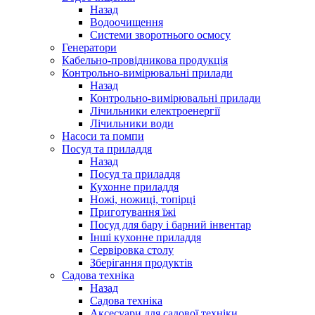
Назад
Водоочищення
Системи зворотнього осмосу
Генератори
Кабельно-провідникова продукція
Контрольно-вимірювальні прилади
Назад
Контрольно-вимірювальні прилади
Лічильники електроенергії
Лічильники води
Насоси та помпи
Посуд та приладдя
Назад
Посуд та приладдя
Кухонне приладдя
Ножі, ножиці, топірці
Приготування їжі
Посуд для бару і барний інвентар
Інші кухонне приладдя
Сервіровка столу
Зберігання продуктів
Садова техніка
Назад
Садова техніка
Аксесуари для садової техніки