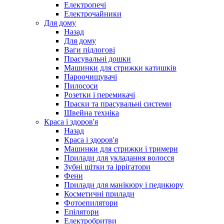
Електропечі
Електрочайники
Для дому
Назад
Для дому
Ваги підлогові
Прасувальні дошки
Машинки для стрижки катишків
Пароочищувачі
Пилососи
Розетки і перемикачі
Праски та прасувальні системи
Швейна техніка
Краса і здоров'я
Назад
Краса і здоров'я
Машинки для стрижки і тримери
Прилади для укладання волосся
Зубні щітки та іррігатори
Фени
Прилади для манікюру і педикюру
Косметичні прилади
Фотоепилятори
Епілятори
Електробритви