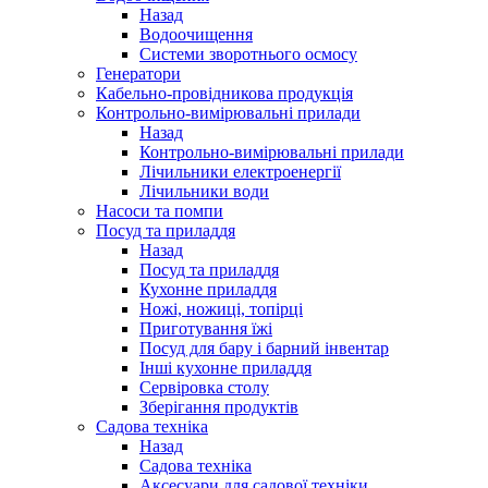
Назад
Водоочищення
Системи зворотнього осмосу
Генератори
Кабельно-провідникова продукція
Контрольно-вимірювальні прилади
Назад
Контрольно-вимірювальні прилади
Лічильники електроенергії
Лічильники води
Насоси та помпи
Посуд та приладдя
Назад
Посуд та приладдя
Кухонне приладдя
Ножі, ножиці, топірці
Приготування їжі
Посуд для бару і барний інвентар
Інші кухонне приладдя
Сервіровка столу
Зберігання продуктів
Садова техніка
Назад
Садова техніка
Аксесуари для садової техніки