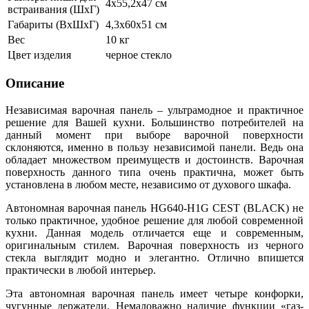
4х55,2х47 см
встраивания (ШхГ)
Габариты (ВхШхГ)
4,3х60х51 см
Вес
10 кг
Цвет изделия
черное стекло
Описание
Независимая варочная панель – ультрамодное и практичное
решение для Вашей кухни. Большинство потребителей на
данный момент при выборе варочной поверхности
склоняются, именно в пользу независимой панели. Ведь она
обладает множеством преимуществ и достоинств. Варочная
поверхность данного типа очень практична, может быть
установлена в любом месте, независимо от духового шкафа.
Автономная варочная панель HG640-H1G CEST (BLACK) не
только практичное, удобное решение для любой современной
кухни. Данная модель отличается еще и современным,
оригинальным стилем. Варочная поверхность из черного
стекла выглядит модно и элегантно. Отлично впишется
практически в любой интерьер.
Эта автономная варочная панель имеет четыре конфорки,
чугунные держатели. Немаловажно наличие функции «газ-