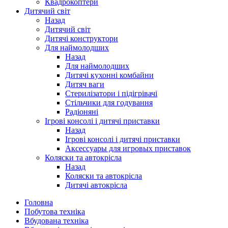
Квадрокоптери
Дитячий світ
Назад
Дитячий світ
Дитячі конструктори
Для наймолодших
Назад
Для наймолодших
Дитячі кухонні комбайни
Дитяч ваги
Стерилізатори і підігрівачі
Стільчики для годування
Радіоняні
Ігрові консолі і дитячі приставки
Назад
Ігрові консолі і дитячі приставки
Аксессуары для игровых приставок
Коляски та автокрісла
Назад
Коляски та автокрісла
Дитячі автокрісла
Головна
Побутова техніка
Вбудована техніка