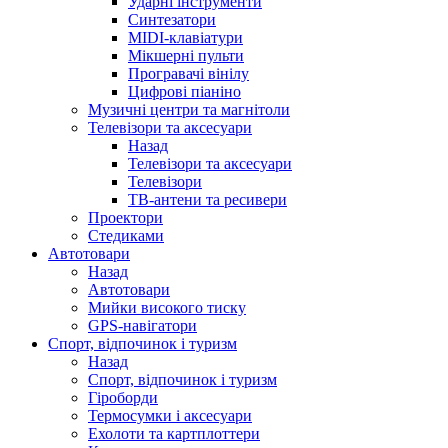
Ударні інструменти
Синтезатори
MIDI-клавіатури
Мікшерні пульти
Програвачі вінілу
Цифрові піаніно
Музичні центри та магнітоли
Телевізори та аксесуари
Назад
Телевізори та аксесуари
Телевізори
ТВ-антени та ресивери
Проектори
Стедиками
Автотовари
Назад
Автотовари
Мийки високого тиску
GPS-навігатори
Спорт, відпочинок і туризм
Назад
Спорт, відпочинок і туризм
Гіроборди
Термосумки і аксесуари
Ехолоти та картплоттери