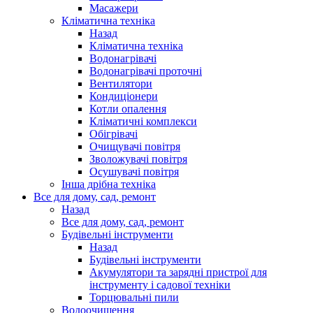
Масажери
Кліматична техніка
Назад
Кліматична техніка
Водонагрівачі
Водонагрівачі проточні
Вентилятори
Кондиціонери
Котли опалення
Кліматичні комплекси
Обігрівачі
Очищувачі повітря
Зволожувачі повітря
Осушувачі повітря
Інша дрібна техніка
Все для дому, сад, ремонт
Назад
Все для дому, сад, ремонт
Будівельні інструменти
Назад
Будівельні інструменти
Акумулятори та зарядні пристрої для
інструменту і садової техніки
Торцювальні пили
Водоочищення