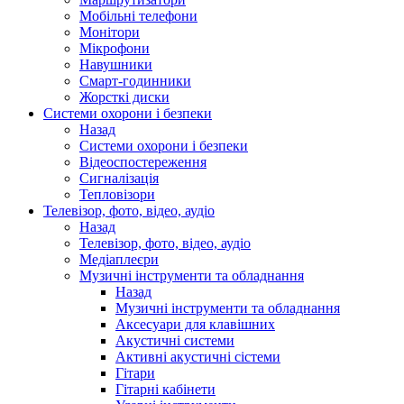
Мобільні телефони
Монітори
Мікрофони
Навушники
Смарт-годинники
Жорсткі диски
Системи охорони і безпеки
Назад
Системи охорони і безпеки
Відеоспостереження
Сигналізація
Тепловізори
Телевізор, фото, відео, аудіо
Назад
Телевізор, фото, відео, аудіо
Медіаплеєри
Музичні інструменти та обладнання
Назад
Музичні інструменти та обладнання
Аксесуари для клавішних
Акустичні системи
Активні акустичні сістеми
Гітари
Гітарні кабінети