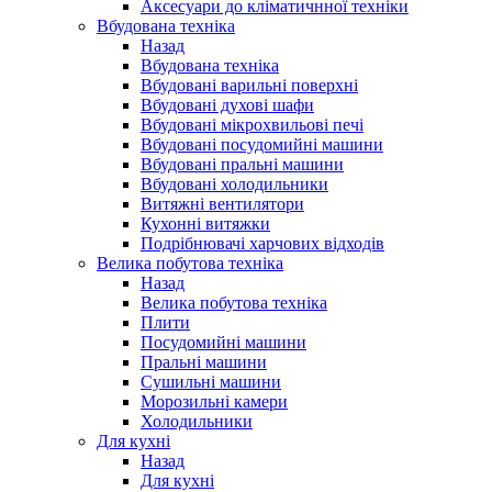
Аксесуари до кліматичнної техніки
Вбудована техніка
Назад
Вбудована техніка
Вбудовані варильні поверхні
Вбудовані духові шафи
Вбудовані мікрохвильові печі
Вбудовані посудомийні машини
Вбудовані пральні машини
Вбудовані холодильники
Витяжні вентилятори
Кухонні витяжки
Подрібнювачі харчових відходів
Велика побутова техніка
Назад
Велика побутова техніка
Плити
Посудомийні машини
Пральні машини
Сушильні машини
Морозильні камери
Холодильники
Для кухні
Назад
Для кухні