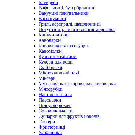
Блендери
Вафельниці, бутербродниці
Вакуумні пакувальники
Ваги кухонні
Грилі, аерогрилі, шашличниці
Йогуртниці, виготовлення морозива
Капучинатори
Кавоварки
Кавоварки та аксесуари
Кавомолки
Кухонні комбайни
Кулери для води
Скиборізки
Мікрохвильові печі
Міксери
Мультиварки, скороварки, рисоварки
М'ясорубки
Настільні плити
Пароварки
Піноутворювачі
Соковижималки
Сушарки для фруктів і овочів
Тостери
Фритюрниці
Хлібопічки