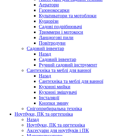
Аератори
Газонокосарки
Культиватори та мотоблоки
Кущорізи
Садові подрібнювачі
Триммери і мотокоси
Ланцюгові пили
Повітродуви
Садовий інвентар
Назад
Садовий інвентар
Ручний садовий інструмент
Сантехніка та меблі для ванної
Назад
Сантехніка та меблі для ванної
Кухонні мийки
Кухонні змішувачі
Інсталяції
Кнопки змиву
Снігоприбиральна техніка
Ноутбуки, ПК та оргтехніка
Назад
Ноутбуки, ПК та оргтехніка
Аксесуари для ноутбуків і ПК
Маршрутизатори