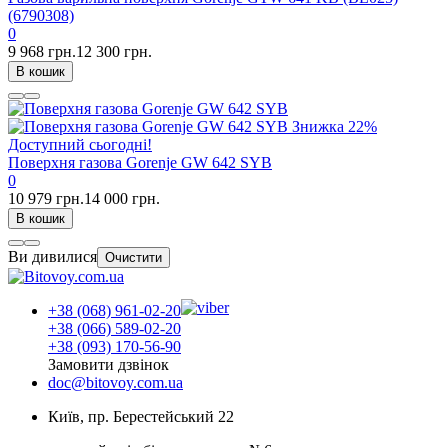
(6790308)
0
9 968 грн.
12 300 грн.
В кошик
Знижка
22%
Доступний сьогодні!
Поверхня газова Gorenje GW 642 SYB
0
10 979 грн.
14 000 грн.
В кошик
Ви дивилися
Очистити
+38 (068) 961-02-20
+38 (066) 589-02-20
+38 (093) 170-56-90
Замовити дзвінок
doc@bitovoy.com.ua
Київ, пр. Берестейський 22