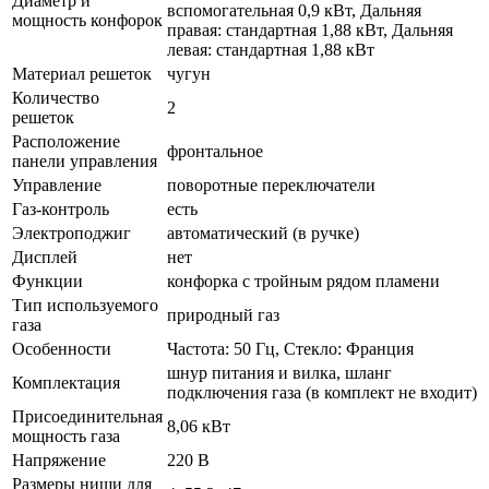
Диаметр и
вспомогательная 0,9 кВт, Дальняя
мощность конфорок
правая: стандартная 1,88 кВт, Дальняя
левая: стандартная 1,88 кВт
Материал решеток
чугун
Количество
2
решеток
Расположение
фронтальное
панели управления
Управление
поворотные переключатели
Газ-контроль
есть
Электроподжиг
автоматический (в ручке)
Дисплей
нет
Функции
конфорка с тройным рядом пламени
Тип используемого
природный газ
газа
Особенности
Частота: 50 Гц, Стекло: Франция
шнур питания и вилка, шланг
Комплектация
подключения газа (в комплект не входит)
Присоединительная
8,06 кВт
мощность газа
Напряжение
220 В
Размеры ниши для