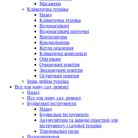
Масажери
Кліматична техніка
Назад
Кліматична техніка
Водонагрівачі
Водонагрівачі проточні
Вентилятори
Кондиціонери
Котли опалення
Кліматичні комплекси
Обігрівачі
Очищувачі повітря
Зволожувачі повітря
Осушувачі повітря
Інша дрібна техніка
Все для дому, сад, ремонт
Назад
Все для дому, сад, ремонт
Будівельні інструменти
Назад
Будівельні інструменти
Акумулятори та зарядні пристрої для
інструменту і садової техніки
Торцювальні пили
Водоочищення