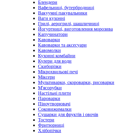
Блендери
Вафельниці, бутербродниці
Вакуумні пакувальники
Ваги кухонні
Грилі, аерогрилі, шашличниці
Йогуртниці, виготовлення морозива
Капучинатори
Кавоварки
Кавоварки та аксесуари
Кавомолки
Кухонні комбайни
Кулери для води
Скиборізки
Мікрохвильові печі
Міксери
Мультиварки, скороварки, рисоварки
М'ясорубки
Настільні плити
Пароварки
Піноутворювачі
Соковижималки
Сушарки для фруктів і овочів
Тостери
Фритюрниці
Хлібопічки