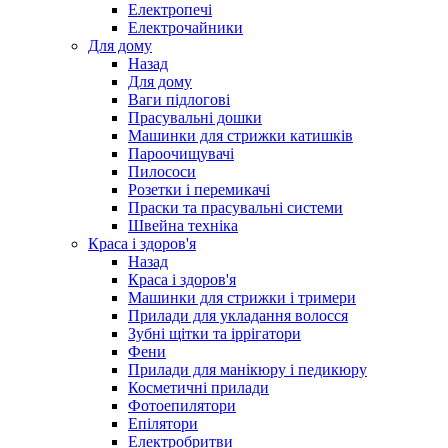
Електропечі
Електрочайники
Для дому
Назад
Для дому
Ваги підлогові
Прасувальні дошки
Машинки для стрижки катишків
Пароочищувачі
Пилососи
Розетки і перемикачі
Праски та прасувальні системи
Швейна техніка
Краса і здоров'я
Назад
Краса і здоров'я
Машинки для стрижки і тримери
Прилади для укладання волосся
Зубні щітки та іррігатори
Фени
Прилади для манікюру і педикюру
Косметичні прилади
Фотоепилятори
Епілятори
Електробритви