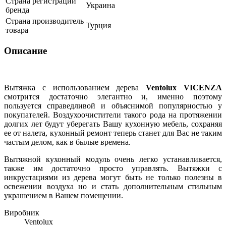
Страна регистрации
Украина
бренда
Страна производитель
Турция
товара
Описание
Вытяжка с использованием дерева
Ventolux VICENZA
смотрится достаточно элегантно и, именно поэтому
пользуется справедливой и объяснимой популярностью у
покупателей. Воздухоочистители такого рода на протяжении
долгих лет будут уберегать Вашу кухонную мебель, сохраняя
ее от налета, кухонный ремонт теперь станет для Вас не таким
частым делом, как в былые времена.
Вытяжной кухонный модуль очень легко устанавливается,
также им достаточно просто управлять. Вытяжки с
инкрустациями из дерева могут быть не только полезны в
освежении воздуха но и стать дополнительным стильным
украшением в Вашем помещении.
Виробник
Ventolux