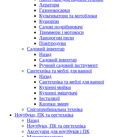
Аератори
Газонокосарки
Культиватори та мотоблоки
Кущорізи
Садові подрібнювачі
Триммери і мотокоси
Ланцюгові пили
Повітродуви
Садовий інвентар
Назад
Садовий інвентар
Ручний садовий інструмент
Сантехніка та меблі для ванної
Назад
Сантехніка та меблі для ванної
Кухонні мийки
Кухонні змішувачі
Інсталяції
Кнопки змиву
Снігоприбиральна техніка
Ноутбуки, ПК та оргтехніка
Назад
Ноутбуки, ПК та оргтехніка
Аксесуари для ноутбуків і ПК
Маршрутизатори