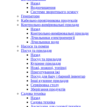
Назад
Водоочищення
Системи зворотнього осмосу
Генератори
Кабельно-провідникова продукція
Контрольно-вимірювальні прилади
Назад
Контрольно-вимірювальні прилади
Лічильники електроенергії
Лічильники води
Насоси та помпи
Посуд та приладдя
Назад
Посуд та приладдя
Кухонне приладдя
Ножі, ножиці, топірці
Приготування їжі
Посуд для бару і барний інвентар
Інші кухонне приладдя
Сервіровка столу
Зберігання продуктів
Садова техніка
Назад
Садова техніка
Аксесуари для садової техніки