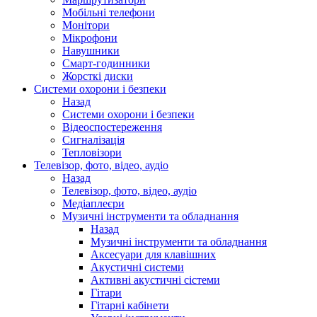
Мобільні телефони
Монітори
Мікрофони
Навушники
Смарт-годинники
Жорсткі диски
Системи охорони і безпеки
Назад
Системи охорони і безпеки
Відеоспостереження
Сигналізація
Тепловізори
Телевізор, фото, відео, аудіо
Назад
Телевізор, фото, відео, аудіо
Медіаплеєри
Музичні інструменти та обладнання
Назад
Музичні інструменти та обладнання
Аксесуари для клавішних
Акустичні системи
Активні акустичні сістеми
Гітари
Гітарні кабінети