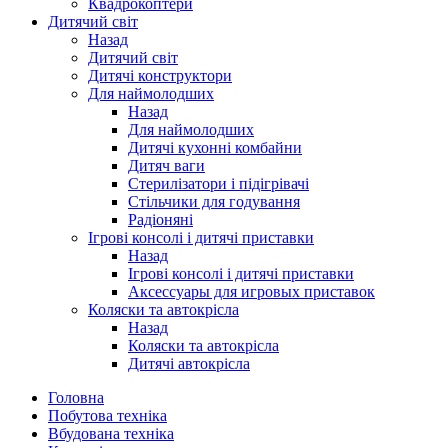
Квадрокоптери
Дитячий світ
Назад
Дитячий світ
Дитячі конструктори
Для наймолодших
Назад
Для наймолодших
Дитячі кухонні комбайни
Дитяч ваги
Стерилізатори і підігрівачі
Стільчики для годування
Радіоняні
Ігрові консолі і дитячі приставки
Назад
Ігрові консолі і дитячі приставки
Аксессуары для игровых приставок
Коляски та автокрісла
Назад
Коляски та автокрісла
Дитячі автокрісла
Головна
Побутова техніка
Вбудована техніка