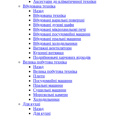
Аксесуари до кліматичнної техніки
Вбудована техніка
Назад
Вбудована техніка
Вбудовані варильні поверхні
Вбудовані духові шафи
Вбудовані мікрохвильові печі
Вбудовані посудомийні машини
Вбудовані пральні машини
Вбудовані холодильники
Витяжні вентилятори
Кухонні витяжки
Подрібнювачі харчових відходів
Велика побутова техніка
Назад
Велика побутова техніка
Плити
Посудомийні машини
Пральні машини
Сушильні машини
Морозильні камери
Холодильники
Для кухні
Назад
Для кухні