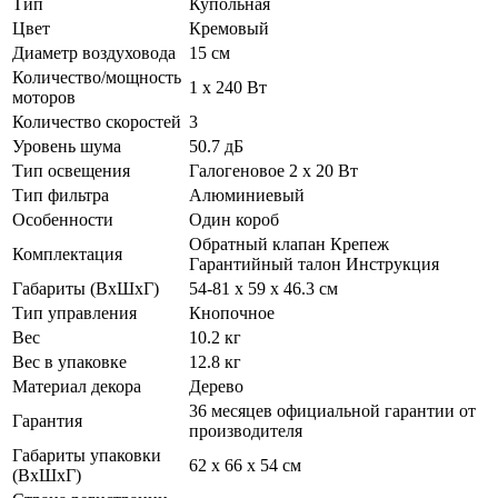
Тип
Купольная
Цвет
Кремовый
Диаметр воздуховода
15 см
Количество/мощность
1 х 240 Вт
моторов
Количество скоростей
3
Уровень шума
50.7 дБ
Тип освещения
Галогеновое 2 х 20 Вт
Тип фильтра
Алюминиевый
Особенности
Один короб
Обратный клапан Крепеж
Комплектация
Гарантийный талон Инструкция
Габариты (ВхШхГ)
54-81 х 59 х 46.3 см
Тип управления
Кнопочное
Вес
10.2 кг
Вес в упаковке
12.8 кг
Материал декора
Дерево
36 месяцев официальной гарантии от
Гарантия
производителя
Габариты упаковки
62 х 66 х 54 см
(ВхШхГ)