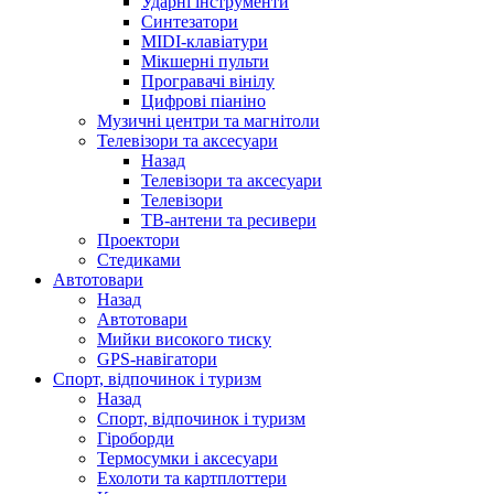
Ударні інструменти
Синтезатори
MIDI-клавіатури
Мікшерні пульти
Програвачі вінілу
Цифрові піаніно
Музичні центри та магнітоли
Телевізори та аксесуари
Назад
Телевізори та аксесуари
Телевізори
ТВ-антени та ресивери
Проектори
Стедиками
Автотовари
Назад
Автотовари
Мийки високого тиску
GPS-навігатори
Спорт, відпочинок і туризм
Назад
Спорт, відпочинок і туризм
Гіроборди
Термосумки і аксесуари
Ехолоти та картплоттери